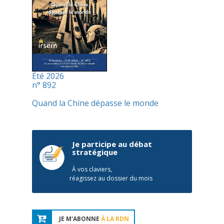
Été 2026
n° 892
Quand la Chine dépasse le monde
Je participe au débat
stratégique
À vos claviers,
réagissez au dossier du mois
JE M'ABONNE
À LA RDN