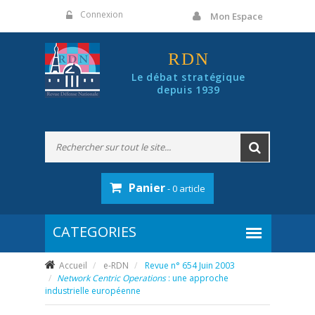
Panneau de gestion des cookies
Connexion
Mon Espace
RDN
Le débat stratégique
depuis 1939
Panier
- 0 article
Accueil
e-RDN
Revue n° 654 Juin 2003
Network Centric Operations
: une approche
industrielle européenne