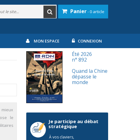
Panier
- 0 article
MON ESPACE
CONNEXION
Été 2026
n° 892
Quand la Chine
dépasse le
monde
, mieux
pose le
Je participe au débat
itaires
stratégique
À vos claviers,