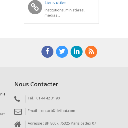
Liens utiles
Institutions, ministères,
médias...
Nous Contacter
r le
Tél. : 01 44 42 31 90
Email : contact@defnat.com
ourt
Adresse : BP 8607, 75325 Paris cedex 07