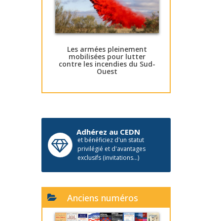
Les armées pleinement
mobilisées pour lutter
contre les incendies du Sud-
Ouest
Adhérez au CEDN
et bénéficiez d'un statut
privilégié et d'avantages
exclusifs (invitations...)
Anciens numéros