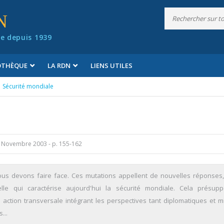
N
e depuis 1939
IOTHÈQUE
LA RDN
LIENS UTILES
Sécurité mondiale
8 Novembre 2003
- p. 155-162
ous devons faire face. Ces mutations appellent de nouvelles réponses
lle qui caractérise aujourd'hui la sécurité mondiale. Cela présup
tion transversale intégrant les perspectives tant diplomatiques et mil
...