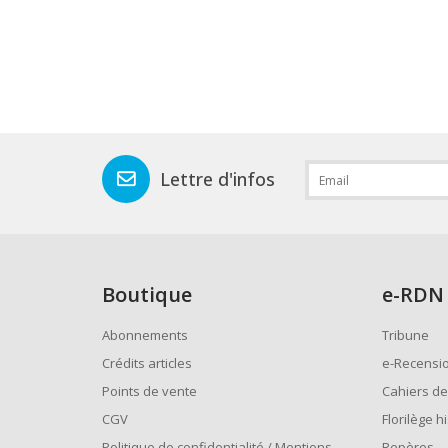
Lettre d'infos
Boutique
e
-RDN
Abonnements
Tribune
Crédits articles
e-Recensi
Points de vente
Cahiers de
CGV
Florilège h
Politique de confidentialité / Mentions
Repères