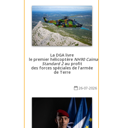
La DGA livre
le premier hélicoptère
NH90 Caïman
Standard 2
au profit
des forces spéciales de l’armée
de Terre
26-07-2026