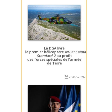
La DGA livre
le premier hélicoptère
NH90 Caïman
Standard 2
au profit
des forces spéciales de l’armée
de Terre
26-07-2026