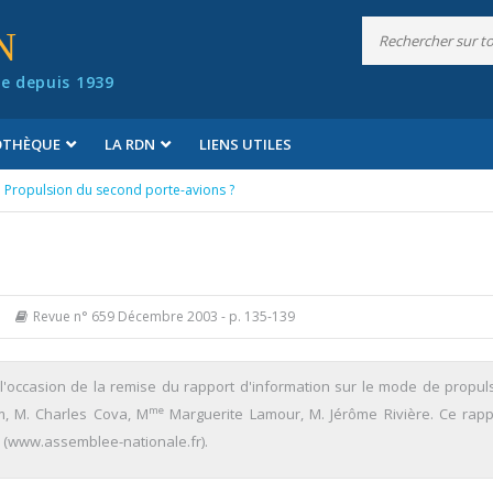
N
e depuis 1939
IOTHÈQUE
LA RDN
LIENS UTILES
Propulsion du second porte-avions ?
Revue n° 659 Décembre 2003
- p. 135-139
occasion de la remise du rapport d'information sur le mode de propul
me
m, M. Charles Cova, M
Marguerite Lamour, M. Jérôme Rivière. Ce rapp
 (www.assemblee-nationale.fr).