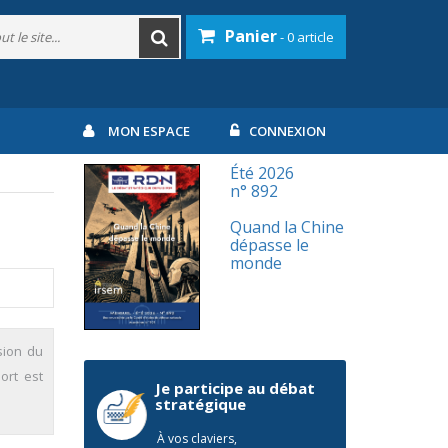
Panier
- 0 article
MON ESPACE
CONNEXION
Été 2026
n° 892
Quand la Chine
dépasse le
monde
sion du
ort est
Je participe au débat
stratégique
À vos claviers,