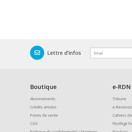
Lettre d'infos
Boutique
e
-RDN
Abonnements
Tribune
Crédits articles
e-Recensi
Points de vente
Cahiers de
CGV
Florilège h
Politique de confidentialité / Mentions
Repères