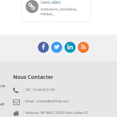
Liens utiles
Institutions, ministères,
médias...
Nous Contacter
r le
Tél. : 01 44 42 31 90
Email : contact@defnat.com
ourt
Adresse : BP 8607, 75325 Paris cedex 07