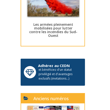
Les armées pleinement
mobilisées pour lutter
contre les incendies du Sud-
Ouest
Adhérez au CEDN
et bénéficiez d'un statut
privilégié et d'avantages
exclusifs (invitations...)
Anciens numéros