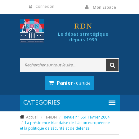
Panneau de gestion des cookies
Connexion
Mon Espace
RDN
Le débat stratégique
depuis 1939
Panier
- 0 article
Accueil
e-RDN
Revue n° 661 Février 2004
La présidence irlandaise de l'Union européenne
et la politique de sécurité et de défense