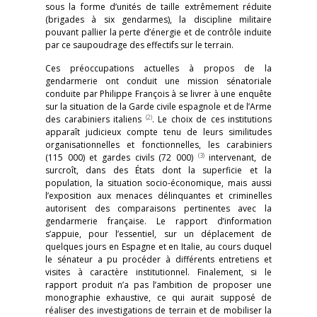
sous la forme d’unités de taille extrêmement réduite
(brigades à six gendarmes), la discipline militaire
pouvant pallier la perte d’énergie et de contrôle induite
par ce saupoudrage des effectifs sur le terrain.
Ces préoccupations actuelles à propos de la
gendarmerie ont conduit une mission sénatoriale
conduite par Philippe François à se livrer à une enquête
sur la situation de la Garde civile espagnole et de l’Arme
(2)
des carabiniers italiens
. Le choix de ces institutions
apparaît judicieux compte tenu de leurs similitudes
organisationnelles et fonctionnelles, les carabiniers
(3)
(115 000) et gardes civils (72 000)
intervenant, de
surcroît, dans des États dont la superficie et la
population, la situation socio-économique, mais aussi
l’exposition aux menaces délinquantes et criminelles
autorisent des comparaisons pertinentes avec la
gendarmerie française. Le rapport d’information
s’appuie, pour l’essentiel, sur un déplacement de
quelques jours en Espagne et en Italie, au cours duquel
le sénateur a pu procéder à différents entretiens et
visites à caractère institutionnel. Finalement, si le
rapport produit n’a pas l’ambition de proposer une
monographie exhaustive, ce qui aurait supposé de
réaliser des investigations de terrain et de mobiliser la