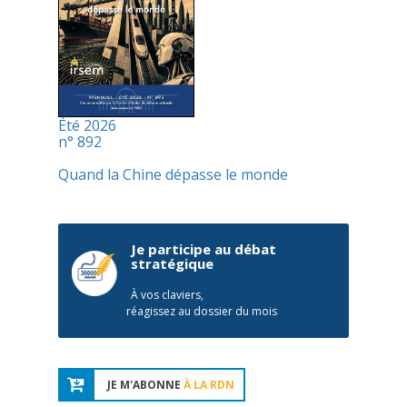
Été 2026
n° 892
Quand la Chine dépasse le monde
Je participe au débat
stratégique
À vos claviers,
réagissez au dossier du mois
JE M'ABONNE
À LA RDN