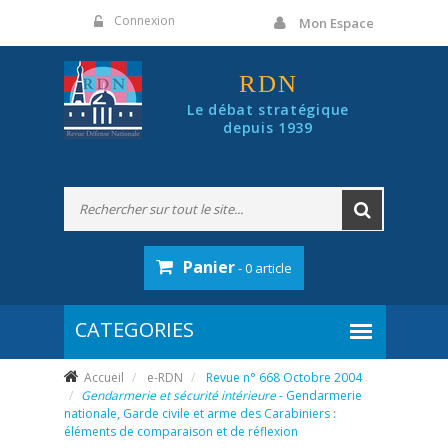
Panneau de gestion des cookies
Connexion
Mon Espace
RDN
Le débat stratégique
depuis 1939
Panier
- 0 article
Accueil
e-RDN
Revue n° 668 Octobre 2004
Gendarmerie et sécurité intérieure
- Gendarmerie
nationale, Garde civile et arme des Carabiniers :
éléments de comparaison et de réflexion