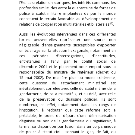
l’Est. Les relations historiques, les intérêts communs, les
profondes similitudes entre la quarantaine de forces de
police à statut militaire implantées de par le monde
constituent le terrain favorable au développement de
(1)
relations de coopération multilatérales et bilatérales
.
Aussi les évolutions intervenues dans ces différentes
forces peuvent-elles représenter une source non
négligeable d’enseignements susceptibles d’apporter
un éclairage sur la situation hexagonale, notamment en
ces périodes d’interrogations, d’incertitudes,
entretenues à l’envi par le conflit social de
décembre 2001 et le placement pour emploi sous la
responsabilité du ministre de l’Intérieur (décret du
15 mai 2002). De manière plus ou moins cohérente,
cette question du rattachement ministériel est
inévitablement corrélée avec celle du statut même de la
gendarmerie, de sa « militarité », et au-delà, avec celle
de la préservation du dualisme policier. Ils sont
nombreux, en effet, notamment dans les rangs de
l’institution, à redouter que cette réforme soit le
préalable, le point de départ d’une démilitarisation
déguisée ou non de la gendarmerie qui signifierait, à
terme, sa disparition par fusion dans un corps unique
de police à statut civil ; sonnant le glas, de fait, du