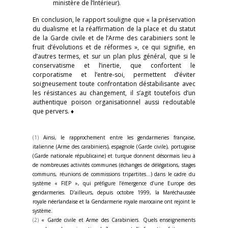
ministère de l’Intérieur).
En conclusion, le rapport souligne que « la préservation
du dualisme et la réaffirmation de la place et du statut
de la Garde civile et de l’Arme des carabiniers sont le
fruit d’évolutions et de réformes », ce qui signifie, en
d’autres termes, et sur un plan plus général, que si le
conservatisme et l’inertie, que confortent le
corporatisme et l’entre-soi, permettent d’éviter
soigneusement toute confrontation déstabilisante avec
les résistances au changement, il s’agit toutefois d’un
authentique poison organisationnel aussi redoutable
que pervers. ♦
(1)
Ainsi, le rapprochement entre les gendarmeries française,
italienne (Arme des carabiniers), espagnole (Garde civile), portugaise
(Garde nationale républicaine) et turque donnent désormais lieu à
de nombreuses activités communes (échanges de délégations, stages
communs, réunions de commissions tripartites...) dans le cadre du
système « FIEP », qui préfigure l’émergence d’une Europe des
gendarmeries. D’ailleurs, depuis octobre 1999, la Maréchaussée
royale néerlandaise et la Gendarmerie royale marocaine ont rejoint le
système.
(2)
« Garde civile et Arme des Carabiniers. Quels enseignements