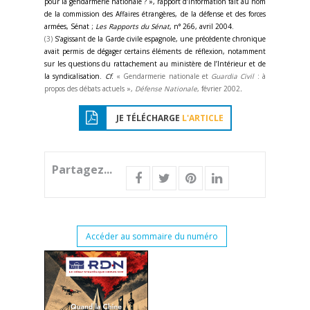
pour la gendarmerie nationale ? », rapport d’information fait au nom
de la commission des Affaires étrangères, de la défense et des forces
armées, Sénat ;
Les Rapports du Sénat
, n° 266, avril 2004.
(3)
S’agissant de la Garde civile espagnole, une précédente chronique
avait permis de dégager certains éléments de réflexion, notamment
sur les questions du rattachement au ministère de l’Intérieur et de
la syndicalisation.
Cf
.
« Gendarmerie nationale et
Guardia Civil
: à
propos des débats actuels »,
Défense Nationale
, février 2002
.
JE TÉLÉCHARGE
L'ARTICLE
Partagez...
Accéder au sommaire du numéro