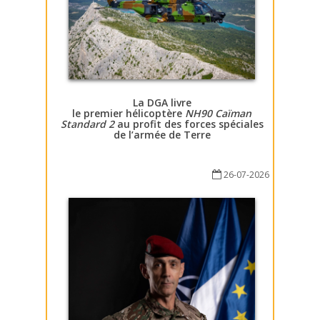
La DGA livre
le premier hélicoptère
NH90 Caïman
Standard 2
au profit des forces spéciales
de l’armée de Terre
26-07-2026