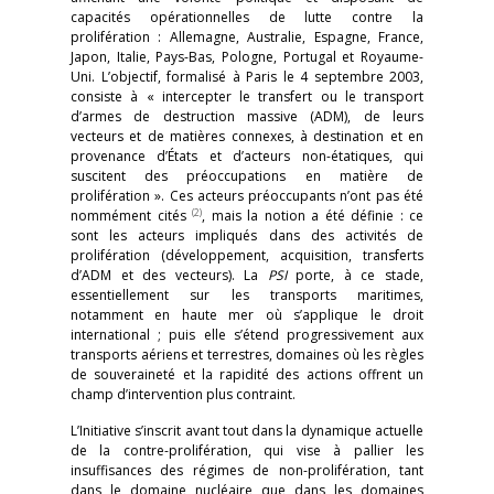
capacités opérationnelles de lutte contre la
prolifération : Allemagne, Australie, Espagne, France,
Japon, Italie, Pays-Bas, Pologne, Portugal et Royaume-
Uni. L’objectif, formalisé à Paris le 4 septembre 2003,
consiste à « intercepter le transfert ou le transport
d’armes de destruction massive (ADM), de leurs
vecteurs et de matières connexes, à destination et en
provenance d’États et d’acteurs non-étatiques, qui
suscitent des préoccupations en matière de
prolifération ». Ces acteurs préoccupants n’ont pas été
(2)
nommément cités
, mais la notion a été définie : ce
sont les acteurs impliqués dans des activités de
prolifération (développement, acquisition, transferts
d’ADM et des vecteurs). La
PSI
porte, à ce stade,
essentiellement sur les transports maritimes,
notamment en haute mer où s’applique le droit
international ; puis elle s’étend progressivement aux
transports aériens et terrestres, domaines où les règles
de souveraineté et la rapidité des actions offrent un
champ d’intervention plus contraint.
L’Initiative s’inscrit avant tout dans la dynamique actuelle
de la contre-prolifération, qui vise à pallier les
insuffisances des régimes de non-prolifération, tant
dans le domaine nucléaire que dans les domaines