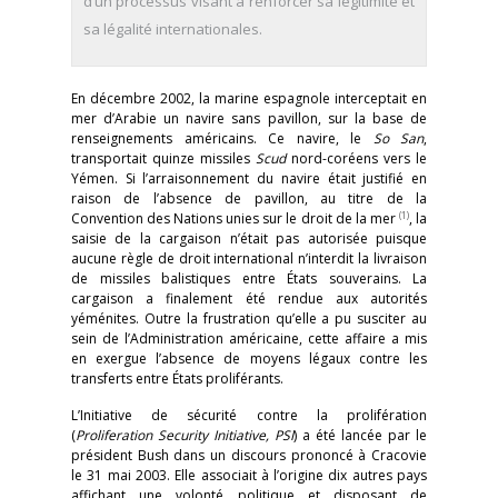
d’un processus visant à renforcer sa légitimité et
sa légalité internationales.
En décembre 2002, la marine espagnole interceptait en
mer d’Arabie un navire sans pavillon, sur la base de
renseignements américains. Ce navire, le
So San
,
transportait quinze missiles
Scud
nord-coréens vers le
Yémen. Si l’arraisonnement du navire était justifié en
raison de l’absence de pavillon, au titre de la
(1)
Convention des Nations unies sur le droit de la mer
, la
saisie de la cargaison n’était pas autorisée puisque
aucune règle de droit international n’interdit la livraison
de missiles balistiques entre États souverains. La
cargaison a finalement été rendue aux autorités
yéménites. Outre la frustration qu’elle a pu susciter au
sein de l’Administration américaine, cette affaire a mis
en exergue l’absence de moyens légaux contre les
transferts entre États proliférants.
L’Initiative de sécurité contre la prolifération
(
Proliferation Security Initiative, PSI
) a été lancée par le
président Bush dans un discours prononcé à Cracovie
le 31 mai 2003. Elle associait à l’origine dix autres pays
affichant une volonté politique et disposant de