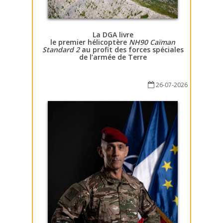
La DGA livre
le premier hélicoptère
NH90 Caïman
Standard 2
au profit des forces spéciales
de l’armée de Terre
26-07-2026