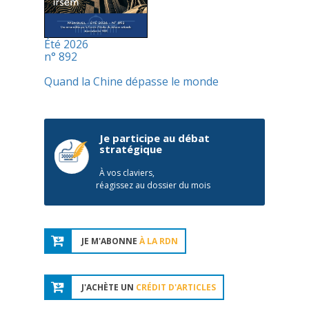
Été 2026
n° 892
Quand la Chine dépasse le monde
Je participe au débat
stratégique
À vos claviers,
réagissez au dossier du mois
JE M'ABONNE
À LA RDN
J'ACHÈTE UN
CRÉDIT D'ARTICLES