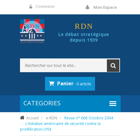
Panneau de gestion des cookies
Connexion
Mon Espace
RDN
Le débat stratégique
depuis 1939
Panier
- 0 article
Accueil
e-RDN
Revue n° 668 Octobre 2004
L'Initiative américaine de sécurité contre la
prolifération (
PSI
)