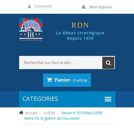
Panneau de gestion des cookies
Connexion
Mon Espace
RDN
Le débat stratégique
depuis 1939
Panier
- 0 article
Accueil
e-RDN
Revue n° 673 Mars 2005
Relire
De la guerre
de Clausewitz