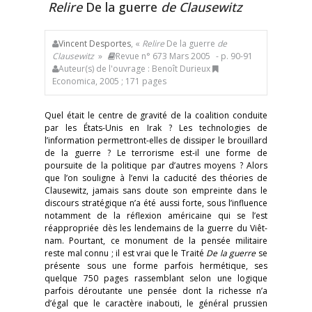
Relire
De la guerre
de Clausewitz
Vincent Desportes
, «
Relire
De la guerre
de
Clausewitz
»
Revue n° 673 Mars 2005
- p. 90-91
Auteur(s) de l'ouvrage : Benoît Durieux
Economica, 2005 ; 171 pages
Quel était le centre de gravité de la coalition conduite
par les États-Unis en Irak ? Les technologies de
l’information permettront-elles de dissiper le brouillard
de la guerre ? Le terrorisme est-il une forme de
poursuite de la politique par d’autres moyens ? Alors
que l’on souligne à l’envi la caducité des théories de
Clausewitz, jamais sans doute son empreinte dans le
discours stratégique n’a été aussi forte, sous l’influence
notamment de la réflexion américaine qui se l’est
réappropriée dès les lendemains de la guerre du Viêt-
nam. Pourtant, ce monument de la pensée militaire
reste mal connu ; il est vrai que le Traité
De la guerre
se
présente sous une forme parfois hermétique, ses
quelque 750 pages rassemblant selon une logique
parfois déroutante une pensée dont la richesse n’a
d’égal que le caractère inabouti, le général prussien