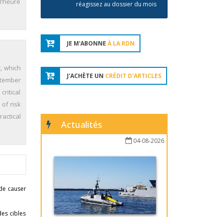
l’heure
réagissez au dossier du mois
JE M'ABONNE
À LA RDN
t, which
J'ACHÈTE UN
CRÉDIT D'ARTICLES
ptember
critical
 of risk
actical
Actualités
04-08-2026
 de causer
des cibles