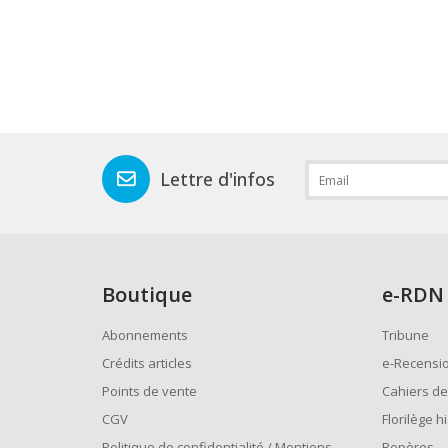
Lettre d'infos
Boutique
e
-RDN
Abonnements
Tribune
Crédits articles
e-Recensi
Points de vente
Cahiers de
CGV
Florilège h
Politique de confidentialité / Mentions
Repères