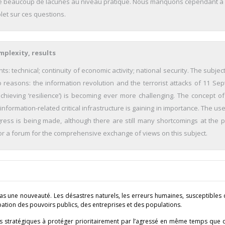
core beaucoup de lacunes au niveau pratique. Nous manquons cependant à 
let sur ces questions.
mplexity, results
: technical; continuity of economic activity; national security. The subjec
o reasons: the information revolution and the terrorist attacks of 11 Se
chieving ‘resilience’) is becoming ever more challenging. The concept of 
information-related critical infrastructure is gaining in importance. The use
ss is being made, although there are still many shortcomings at the pr
 or a forum for the comprehensive exchange of views on this subject.
 pas une nouveauté. Les désastres naturels, les erreurs humaines, susceptibles
ion des pouvoirs publics, des entreprises et des populations.
tifs stratégiques à protéger prioritairement par l’agressé en même temps que 