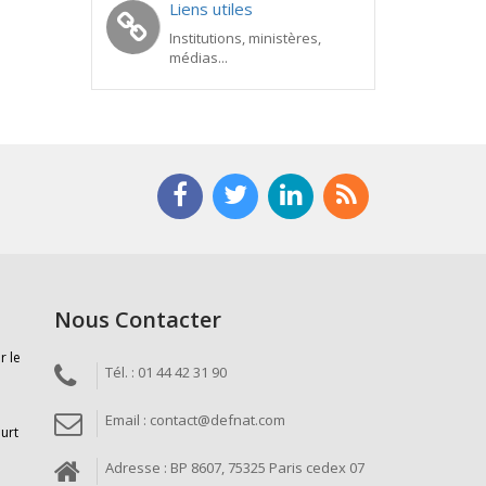
Liens utiles
Institutions, ministères,
médias...
Nous Contacter
r le
Tél. : 01 44 42 31 90
Email : contact@defnat.com
ourt
Adresse : BP 8607, 75325 Paris cedex 07