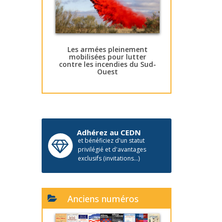
Les armées pleinement
mobilisées pour lutter
contre les incendies du Sud-
Ouest
Adhérez au CEDN
et bénéficiez d'un statut
privilégié et d'avantages
exclusifs (invitations...)
Anciens numéros