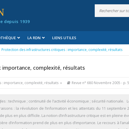
N
e depuis 1939
IOTHÈQUE
LA RDN
LIENS UTILES
Protection des infrastructures critiques : importance, complexité, résultats
 : importance, complexité, résultats
es : importance, complexité, résultats »
Revue n° 680 Novembre 2005
- p. 
s : technique ; continuité de l’activité économique ; sécurité nationale. L
isons : la révolution de l’information et les attentats du 11 septembre 2
de plus en plus difficile. La notion d’infrastructure critique est en pleine év
tière d’information prend de plus en plus d’importance. Le recours à l’an