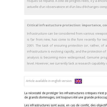
risques se répand. À côté de progrès réels, il y a en
actuelle d’un observatoire et d’un lieu d’échanges comp
Critical infrastucture protection: importance, co
Infrastructure can be considered from various viewpoints
is far from new, has come to the fore recently for tw
2001. The task of ensuring protection (or, rather, of a
infrastructure is evolving rapidly, and the protection of 
analysis is becoming more widespread. Genuine progre
level. However, we currently lack a research capability
Article available in english version
La nécessité de protéger les infrastructures critiques n’est
de grands dommages, ont toujours été une grande préoccupat
Les infrastructures sont aussi, en cas de conflit, des objec