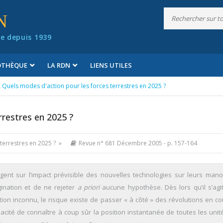
N
e depuis 1939
IOTHÈQUE
LA RDN
LIENS UTILES
Quels modes d'action pour les forces terrestres en 2025 ?
rrestres en 2025 ?
terrestres en 2025 ? »
Revue n° 681 Décembre 2005
- p. 157-164
ogent sur l’impact prévisible des nouvelles technologies sur leurs man
gination et de ne rejeter
a priori
aucune hypothèse. Dès lors qu’il s’agi
tion inconnu, le risque existe de passer « à côté » des révolutions en co
cité de connaître à coup sûr la position instantanée de toutes les unit