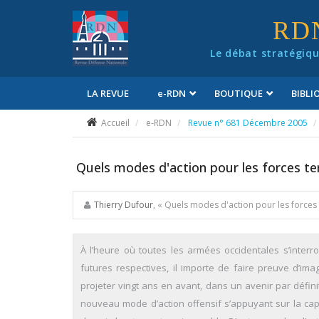
Panneau de gestion des cookies
RD
Le débat stratégiqu
LA REVUE
e
-RDN
BOUTIQUE
BIBL
Conditions générales de vente
Accueil
e-RDN
Revue n° 681 Décembre 2005
Quels modes d'action pour les forces te
Thierry Dufour
, « Quels modes d'action pour les forces 
À l’heure où toutes les armées occidentales s’interr
futures respectives, il importe de faire preuve d’ima
projeter vingt ans en avant, dans un avenir par défini
nouveau mode d’action offensif s’appuyant sur la capa