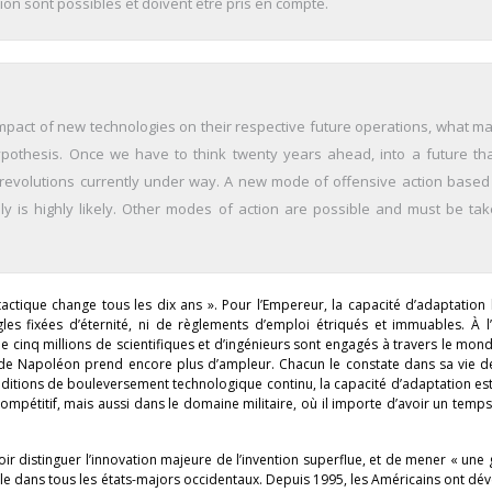
n sont possibles et doivent être pris en compte.
mpact of new technologies on their respective future operations, what mat
ypothesis. Once we have to think twenty years ahead, into a future tha
e revolutions currently under way. A new mode of offensive action based
usly is highly likely. Other modes of action are possible and must be tak
tactique change tous les dix ans ». Pour l’Empereur, la capacité d’adaptation
gles fixées d’éternité, ni de règlements d’emploi étriqués et immuables. À 
e cinq millions de scientifiques et d’ingénieurs sont engagés à travers le mon
de Napoléon prend encore plus d’ampleur. Chacun le constate dans sa vie de
nditions de bouleversement technologique continu, la capacité d’adaptation es
ompétitif, mais aussi dans le domaine militaire, où il importe d’avoir un temp
ir distinguer l’innovation majeure de l’invention superflue, et de mener « une
ble dans tous les états-majors occidentaux. Depuis 1995, les Américains ont dé