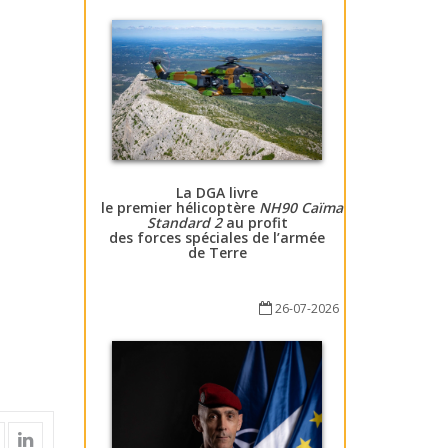
La DGA livre
le premier hélicoptère
NH90 Caïman
Standard 2
au profit
des forces spéciales de l’armée
de Terre
26-07-2026