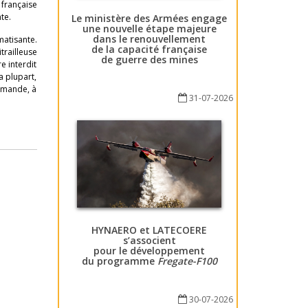
 française
nte.
Le ministère des Armées engage
une nouvelle étape majeure
dans le renouvellement
matisante.
de la capacité française
trailleuse
de guerre des mines
e interdit
a plupart,
ommande, à
31-07-2026
HYNAERO et LATECOERE
s’associent
pour le développement
du programme
Fregate-F100
30-07-2026