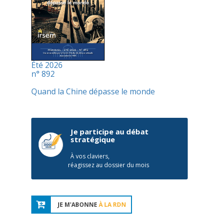
Été 2026
n° 892
Quand la Chine dépasse le monde
Je participe au débat
stratégique
À vos claviers,
réagissez au dossier du mois
JE M'ABONNE
À LA RDN