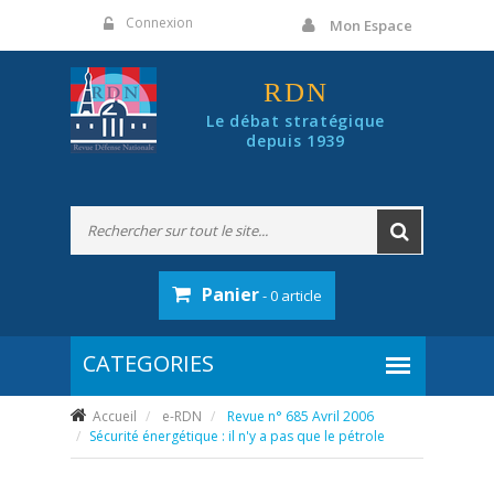
Panneau de gestion des cookies
Connexion
Mon Espace
RDN
Le débat stratégique
depuis 1939
Panier
- 0 article
Accueil
e-RDN
Revue n° 685 Avril 2006
Sécurité énergétique : il n'y a pas que le pétrole