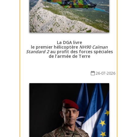
La DGA livre
le premier hélicoptère
NH90 Caïman
Standard 2
au profit des forces spéciales
de l’armée de Terre
26-07-2026