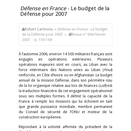
Défense en France
- Le budget de la
Défense pour 2007
Robert Carmona
, «
Défense en France
- Le budget
de la Défense pour 2007 »
Revue n° 694 Février
2007
- p. 159-169
À l’automne 2006, environ 14 500 militaires français sont
engagés en opérations extérieures. Plusieurs
opérations majeures sont en cours, au Liban avec la
force intérimaire des Nations unies au Liban (
Finul
)
renforcée, en Côte d’Ivoire ou en Afghanistan. Le budget
annuel de la mission Défense, dans son périmètre issu
de la loi organique relative aux lois de finances (
Lolf
) est
la traduction financière de cet engagement opérationnel
sous ses multiples formes. Il définit la capacité de la
France à remplir les missions qui lui échoient en tant
que grande puissance mondiale, membre permanent
du Conseil de sécurité de l’ONU et moteur de la
construction européenne.
Répondant à la volonté affirmée du président de la