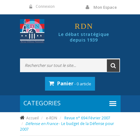
Panneau de gestion des cookies
Connexion
Mon Espace
RDN
Le débat stratégique
depuis 1939
Panier
- 0 article
Accueil
e-RDN
Revue n° 694 Février 2007
Défense en France
- Le budget de la Défense pour
2007