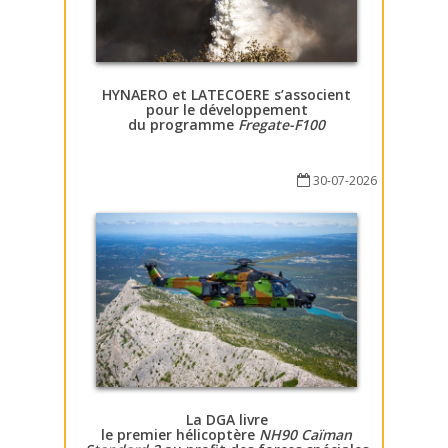
HYNAERO et LATECOERE s’associent
pour le développement
du programme
Fregate-F100
30-07-2026
La DGA livre
le premier hélicoptère
NH90 Caïman