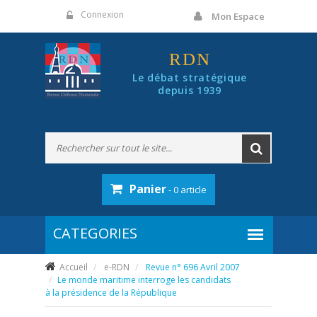
Panneau de gestion des cookies
Connexion
Mon Espace
RDN
Le débat stratégique
depuis 1939
Panier
- 0 article
Accueil
e-RDN
Revue n° 696 Avril 2007
Le monde maritime interroge les candidats
à la présidence de la République