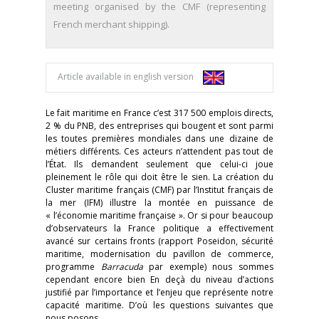
meeting organised by the CMF (representing
French merchant shipping).
Article available in english version
Le fait maritime en France c’est 317 500 emplois directs,
2 % du PNB, des entreprises qui bougent et sont parmi
les toutes premières mondiales dans une dizaine de
métiers différents. Ces acteurs n’attendent pas tout de
l’État. Ils demandent seulement que celui-ci joue
pleinement le rôle qui doit être le sien. La création du
Cluster maritime français (CMF) par l’Institut français de
la mer (IFM) illustre la montée en puissance de
« l’économie maritime française ». Or si pour beaucoup
d’observateurs la France politique a effectivement
avancé sur certains fronts (rapport Poseidon, sécurité
maritime, modernisation du pavillon de commerce,
programme
Barracuda
par exemple) nous sommes
cependant encore bien En deçà du niveau d’actions
justifié par l’importance et l’enjeu que représente notre
capacité maritime. D’où les questions suivantes que
nous posons.