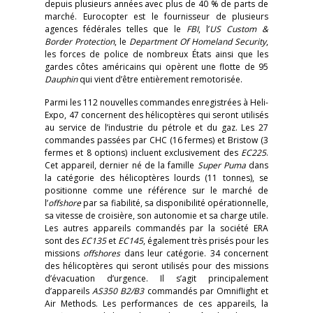
depuis plusieurs années avec plus de 40 % de parts de
marché. Eurocopter est le fournisseur de plusieurs
agences fédérales telles que le
FBI
, l’
US Custom &
Border Protection
, le
Department Of Homeland Security
,
les forces de police de nombreux États ainsi que les
gardes côtes américains qui opèrent une flotte de 95
Dauphin
qui vient d’être entièrement remotorisée.
Parmi les 112 nouvelles commandes enregistrées à Heli-
Expo, 47 concernent des hélicoptères qui seront utilisés
au service de l’industrie du pétrole et du gaz. Les 27
commandes passées par CHC (16 fermes) et Bristow (3
fermes et 8 options) incluent exclusivement des
EC225
.
Cet appareil, dernier né de la famille
Super Puma
dans
la catégorie des hélicoptères lourds (11 tonnes), se
positionne comme une référence sur le marché de
l’
offshore
par sa fiabilité, sa disponibilité opérationnelle,
sa vitesse de croisière, son autonomie et sa charge utile.
Les autres appareils commandés par la société ERA
sont des
EC135
et
EC145
, également très prisés pour les
missions
offshores
dans leur catégorie. 34 concernent
des hélicoptères qui seront utilisés pour des missions
d’évacuation d’urgence. Il s’agit principalement
d’appareils
AS350 B2/B3
commandés par Omniflight et
Air Methods. Les performances de ces appareils, la