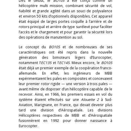
Dès le début, le
BO105
a été conçu comme un
hélicoptère multi mission, combinant sécurité de vol,
fiabilité et grande agilité dans un souci de polyvalence
et environ 50 kits d’optionnels disponibles. Cet appareil
était équipé de larges portes coquille à l’arrière et de
rotors principal et arrière de type surélevé pour faciliter
l’accès et le chargement et pour garantir la sécurité lors
des opérations de manutention au sol.
Le concept du
BO105
et de nombreuses de ses
caractéristiques ont été repris dans la nouvelle
génération des bimoteurs légers d’Eurocopter,
notamment l’
EC135
et l’
EC145
. Mieux encore, le
BO105
était déjà un premier exemple de la coopération franco-
allemande. En effet, les ingénieurs de MBB
expérimentaient les pales en composites et concevaient
leur premier rotor rigide — une version à trois pales —
avant même de disposer d’un hélicoptère capable de le
recevoir. Ainsi, en 1966, les premiers essais en vol du
système étaient effectués sur une
Alouette 2
à Sud-
Aviation, Marignane, en France, qui devait devenir plus
tard une division d’Aérospatiale. Les divisions
Hélicoptères respectives de MBB et d’Aérospatiale
fusionnèrent en 1992 pour donner naissance à
Eurocopter.