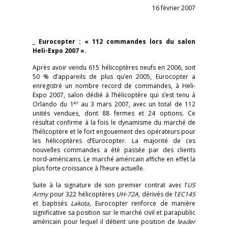
16 février 2007
_
Eurocopter : « 112 commandes lors du salon
Heli-Expo 2007 ».
Après avoir vendu 615 hélicoptères neufs en 2006, soit
50 % d’appareils de plus qu’en 2005, Eurocopter a
enregistré un nombre record de commandes, à Heli-
Expo 2007, salon dédié à l’hélicoptère qui s’est tenu à
er
Orlando du 1
au 3 mars 2007, avec un total de 112
unités vendues, dont 88 fermes et 24 options. Ce
résultat confirme à la fois le dynamisme du marché de
l’hélicoptère et le fort engouement des opérateurs pour
les hélicoptères d’Eurocopter. La majorité de ces
nouvelles commandes a été passée par des clients
nord-américains. Le marché américain affiche en effet la
plus forte croissance à l’heure actuelle.
Suite à la signature de son premier contrat avec l’
US
Army
pour 322 hélicoptères
UH-72A
, dérivés de l’
EC145
et baptisés
Lakota
, Eurocopter renforce de manière
significative sa position sur le marché civil et parapublic
américain pour lequel il détient une position de
leader