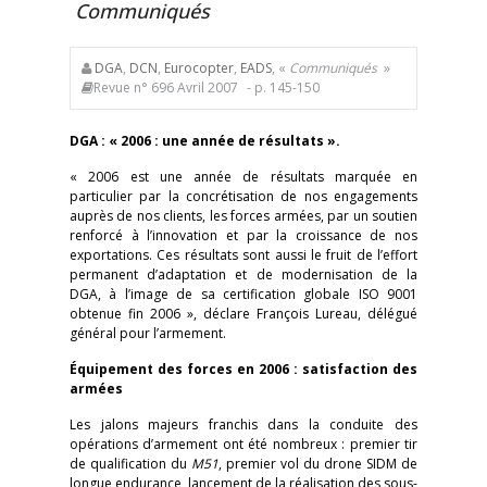
Communiqués
DGA
,
DCN
,
Eurocopter
,
EADS
, «
Communiqués
»
Revue n° 696 Avril 2007
- p. 145-150
DGA : « 2006 : une année de résultats ».
« 2006 est une année de résultats marquée en
particulier par la concrétisation de nos engagements
auprès de nos clients, les forces armées, par un soutien
renforcé à l’innovation et par la croissance de nos
exportations. Ces résultats sont aussi le fruit de l’effort
permanent d’adaptation et de modernisation de la
DGA, à l’image de sa certification globale ISO 9001
obtenue fin 2006 », déclare François Lureau, délégué
général pour l’armement.
Équipement des forces en 2006 : satisfaction des
armées
Les jalons majeurs franchis dans la conduite des
opérations d’armement ont été nombreux : premier tir
de qualification du
M51
, premier vol du drone SIDM de
longue endurance, lancement de la réalisation des sous-