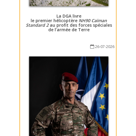
La DGA livre
le premier hélicoptère
NH90 Caïman
Standard 2
au profit des forces spéciales
de l’armée de Terre
26-07-2026