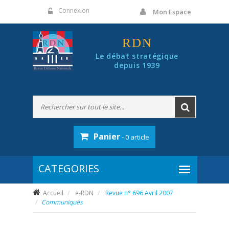
Panneau de gestion des cookies
Connexion
Mon Espace
RDN
Le débat stratégique
depuis 1939
Panier
- 0 article
Accueil
e-RDN
Revue n° 696 Avril 2007
Communiqués