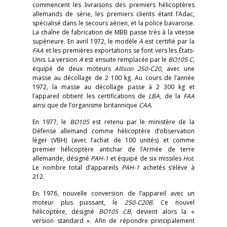
commencent les livraisons des premiers hélicoptères
allemands
de série, les premiers clients étant l’Adac,
spécialisé dans le secours aérien, et la police bavaroise.
La chaîne de fabrication de MBB passe très à la vitesse
supérieure. En avril 1972, le modèle
A
est certifié par la
FAA
et les premières exportations se font vers les États-
Unis. La version
A
est ensuite remplacée par le
BO105 C
,
équipé de deux moteurs
Allison 250-C20
, avec une
masse au décollage de 2 100 kg. Au cours de l’année
1972, la masse au décollage passe à 2 300 kg et
l’appareil obtient les certifications de
LBA
, de la
FAA
ainsi que de l’organisme britannique
CAA
.
En 1977, le
BO105
est retenu par le ministère de la
Défense allemand comme hélicoptère d’observation
léger (VBH) (avec l’achat de 100 unités) et comme
premier hélicoptère antichar de l’Armée de terre
allemande, désigné
PAH-1
et équipé de six missiles
Hot
.
Le nombre total d’appareils
PAH-1
achetés s’élève à
212.
En 1976, nouvelle conversion de l’appareil avec un
moteur plus puissant, le
250-C20B
. Ce nouvel
hélicoptère, désigné
BO105 CB
, devient alors la «
version standard ». Afin de répondre principalement