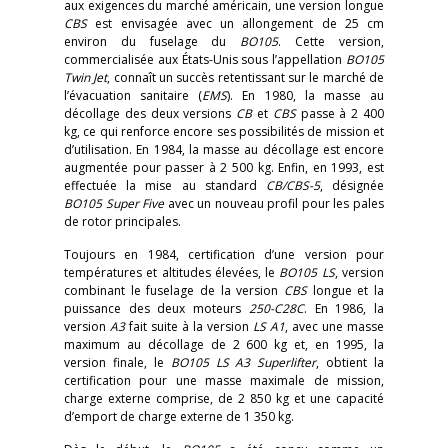
aux exigences du marché américain, une version longue
CBS
est envisagée avec un allongement de 25 cm
environ du fuselage du
BO105
. Cette version,
commercialisée aux États-Unis sous l’appellation
BO105
Twin Jet
, connaît un succès retentissant sur le marché de
l’évacuation sanitaire (
EMS
). En 1980, la masse au
décollage des deux versions
CB
et
CBS
passe à 2 400
kg, ce qui renforce encore ses possibilités de mission et
d’utilisation. En 1984, la masse au décollage est encore
augmentée pour passer à 2 500 kg. Enfin, en 1993, est
effectuée la mise au standard
CB/CBS-5
, désignée
BO105 Super Five
avec un nouveau profil pour les pales
de rotor principales.
Toujours en 1984, certification d’une version pour
températures et altitudes élevées, le
BO105 LS
, version
combinant le fuselage de la version
CBS
longue et la
puissance des deux moteurs
250-C28C
. En 1986, la
version
A3
fait suite à la version
LS A1
, avec une masse
maximum au décollage de 2 600 kg et, en 1995, la
version finale, le
BO105 LS A3 Superlifter
, obtient la
certification pour une masse maximale de mission,
charge externe comprise, de 2 850 kg et une capacité
d’emport de charge externe de 1 350 kg.