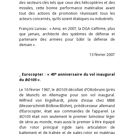
des secteurs-clés tels que ceux des hélicoptères et des
missiles, cette bonne performance matérialise avant
tout des actions de promotion réunissant tous les
acteurs concernés, qu’ils soient étatiques ou industriels.
François Lureau : « Ainsi, en 2007, la DGA s’affirme, plus
que jamais, architecte des systèmes de défense et
partenaire des armées pour bâtir la défense de
demain ».
13 février 2007
e
_
Eurocopter : « 40
anniversaire du vol inaugural
du
BO105
».
Le 16 février 1967, le
BO105
décollait d’Ottobrunn (près
de Munich) en Allemagne pour son vol inaugural.
Wilfried von Engelhardt, pilote d’essai chez MBB
(Messerschmitt-Bölkow-Blohm), prédécesseur allemand
d’Eurocopter, était aux commandes de l’appareil. Le
BO105
était non seulement le premier bimoteur léger
de série au monde, mais aussi le premier à être équipé
d’un rotor principal rigide sans articulation de
battement et de traînée et de pales rotor en matériau