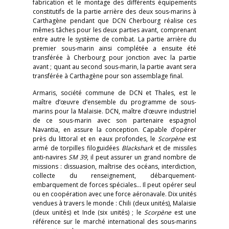
fabrication et le montage des différents équipements
constitutifs de la partie arrière des deux sous-marins à
Carthagène pendant que DCN Cherbourg réalise ces
mêmes tâches pour les deux parties avant, comprenant
entre autre le système de combat. La partie arrière du
premier sous-marin ainsi complétée a ensuite été
transférée à Cherbourg pour jonction avec la partie
avant ; quant au second sous-marin, la partie avant sera
transférée à Carthagène pour son assemblage final.
Armaris, société commune de DCN et Thales, est le
maître d’œuvre d’ensemble du programme de sous-
marins pour la Malaisie. DCN, maître d’œuvre industriel
de ce sous-marin avec son partenaire espagnol
Navantia, en assure la conception. Capable d’opérer
près du littoral et en eaux profondes, le
Scorpène
est
armé de torpilles filoguidées
Blackshark
et de missiles
anti-navires
SM 39
, il peut assurer un grand nombre de
missions : dissuasion, maîtrise des océans, interdiction,
collecte du renseignement, débarquement-
embarquement de forces spéciales… Il peut opérer seul
ou en coopération avec une force aéronavale. Dix unités
vendues à travers le monde : Chili (deux unités), Malaisie
(deux unités) et Inde (six unités) ; le
Scorpène
est une
référence sur le marché international des sous-marins