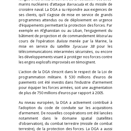
marins nucléaires d’attaque
Barracuda
et du missile de
croisière naval. La DGA a su répondre aux exigences de
ses clients, qu’il s’agisse de mise en service de grands
programmes attendus ou de déploiement en urgence
d’équipements permettant la protection des forces. Par
exemple en Afghanistan ou au Liban, l’engagement du
bâtiment de projection et de commandement
Mistral
au
cours de l’opération
Baliste
menée par la Marine, la
mise en service du satellite
Syracuse 3B
pour les
télécommunications interarmées sécurisées, ou encore
les développements visant à protéger nos forces contre
les engins explosifs improvisés en témoignent.
L’action de la DGA s’inscrit dans le respect de la Loi de
programmation militaire. 8 530 millions d’euros de
paiements ont été investis dans l’industrie d’armement
pour équiper les forces armées, soit une augmentation
de plus de 750 millions d’euros par rapport à 2005.
Au niveau européen, la DGA a activement contribué à
l’adoption du code de conduite sur les acquisitions
d’armement. De nouvelles coopérations ont été lancées
notamment dans le domaine spatial (satellites
d’observation), du combat terrestre (missile de combat
terrestre), de la protection des forces. La DGA a aussi