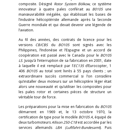
composite. Désigné
Rotor System Bölkow
, ce système
innovateur à quatre pales conférait au
B0105
une
manœuvrabilité inégalée, qui établissait les bases de
l’industrie hélicoptériste allemande après la Seconde
Guerre mondiale et qui devait devenir une légende de
l’aviation.
Au fil des années, des contrats de licence pour les
versions
CB/CBS
du
BO105
sont signés avec les
Philippines, l’Indonésie et l’Espagne et un accord de
coopération est passé avec le Canada pour le
BO105
LS
. Jusqu’à l’interruption de sa fabrication en 2001, date
à laquelle il est remplacé par l’
EC135
d’Eurocopter, 1
406
BO105
au total sont livrés à 55 pays clients ; un
extraordinaire succès commercial si l’on considère
qu’installer deux moteurs sur un hélicoptère léger était
alors une nouveauté et qu’utiliser les composites pour
les pales rotor et certaines pièces de structure un
véritable tour de force.
Les préparations pour la mise en fabrication du
BO105
démarrent en 1969 et, le 13 octobre 1970, la
certification de type pour le modèle
BO105 A
, équipé de
deux turbomoteurs
Allison 250-C18
est accordée par les
services allemands
LBA (Luftfahrt-Bundesamt
). Puis