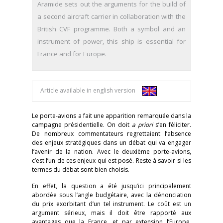
Aramide sets out the arguments for the build of
a second aircraft carrier in collaboration with the
British CVF programme. Both a symbol and an
instrument of power, this ship is essential for
France and for Europe.
Article available in english version
Le porte-avions a fait une apparition remarquée dans la
campagne présidentielle. On doit
a priori
s’en féliciter.
De nombreux commentateurs regrettaient l’absence
des enjeux stratégiques dans un débat qui va engager
l’avenir de la nation. Avec le deuxième porte-avions,
c’est l’un de ces enjeux qui est posé. Reste à savoir si les
termes du débat sont bien choisis.
En effet, la question a été jusqu’ici principalement
abordée sous l’angle budgétaire, avec la dénonciation
du prix exorbitant d’un tel instrument. Le coût est un
argument sérieux, mais il doit être rapporté aux
avantages que la France, et par extension l’Europe,