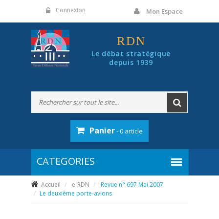
Panneau de gestion des cookies
Connexion
Mon Espace
RDN
Le débat stratégique
depuis 1939
Panier
- 0 article
Accueil
e-RDN
Revue n° 697 Mai 2007
Le deuxième porte-avions