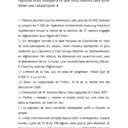
réponse nous indiquera ce que nous devons faire pour
éviter une catastrophe. ♦
(1)
Notons pourtant que les Américains avec plus de 20 000 hommes
(y compris les 9 000 de l’opération antiterroriste
Enduring Freedom
)
représentent encore la moitié de la coalition de 37 nations engagée
en Afghanistan sous l’égide de l’Otan.
(2)
En témoigne l’arrivée à la base française de Douchanbé en mars
de trois exemplaires du
Rafale
, notre chasseur bombardier le plus
moderne, qui s’ajoutent à trois
Mirage
destinés au bombardement
en Afghanistan. Par ailleurs, les Allemands ont ouvert en avril, avec
le déploiement de six
Tornado
, une nouvelle base aérienne à Mazar-
E-Charif au nord de l’Afghanistan.
(3)
L’effectif de la Fias, qui ne cesse de progresser, n’était que de
9 000 h. il y a un an.
(4
) Selon un responsable de l’ONU, 10 % de la récolte ont été
détruits en 2006.
(5
) Déclaration de M. Antonio Maria Costa rapportée le 6 mars 2007.
(6)
Parfois « cocasses », comme ce missile lancé sur une noce où,
selon la tradition, on tirait en l’air.
(7)
Le spectacle de leurs nouvelles ambassades suffit à illustrer ce
propos.
(8)
L’aide internationale octroyée depuis 2002 a correspondu, chaque
année, à près de 25 % du PIB afghan, alors que le plan Marshall ne