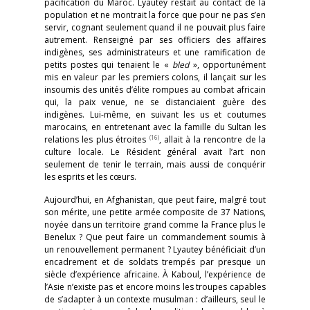
pacification du Maroc. Lyautey restait au contact de la
population et ne montrait la force que pour ne pas s’en
servir, cognant seulement quand il ne pouvait plus faire
autrement. Renseigné par ses officiers des affaires
indigènes, ses administrateurs et une ramification de
petits postes qui tenaient le «
bled
», opportunément
mis en valeur par les premiers colons, il lançait sur les
insoumis des unités d’élite rompues au combat africain
qui, la paix venue, ne se distanciaient guère des
indigènes. Lui-même, en suivant les us et coutumes
marocains, en entretenant avec la famille du Sultan les
(16)
relations les plus étroites
, allait à la rencontre de la
culture locale. Le Résident général avait l’art non
seulement de tenir le terrain, mais aussi de conquérir
les esprits et les cœurs.
Aujourd’hui, en Afghanistan, que peut faire, malgré tout
son mérite, une petite armée composite de 37 Nations,
noyée dans un territoire grand comme la France plus le
Benelux ? Que peut faire un commandement soumis à
un renouvellement permanent ? Lyautey bénéficiait d’un
encadrement et de soldats trempés par presque un
siècle d’expérience africaine. À Kaboul, l’expérience de
l’Asie n’existe pas et encore moins les troupes capables
de s’adapter à un contexte musulman : d’ailleurs, seul le