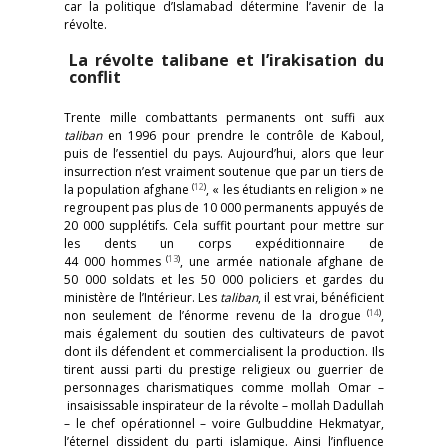
car la politique d’Islamabad détermine l’avenir de la
révolte.
La révolte talibane et l’irakisation du
conflit
Trente mille combattants permanents ont suffi aux
taliban
en 1996 pour prendre le contrôle de Kaboul,
puis de l’essentiel du pays. Aujourd’hui, alors que leur
insurrection n’est vraiment soutenue que par un tiers de
(
12
)
la population afghane
, « les étudiants en religion » ne
regroupent pas plus de 10 000 permanents appuyés de
20 000 supplétifs. Cela suffit pourtant pour mettre sur
les dents un corps expéditionnaire de
(
13
)
44 000 hommes
, une armée nationale afghane de
50 000 soldats et les 50 000 policiers et gardes du
ministère de l’Intérieur. Les
taliban
, il est vrai, bénéficient
(
14
)
non seulement de l’énorme revenu de la drogue
,
mais également du soutien des cultivateurs de pavot
dont ils défendent et commercialisent la production. Ils
tirent aussi parti du prestige religieux ou guerrier de
personnages charismatiques comme mollah Omar –
insaisissable inspirateur de la révolte – mollah Dadullah
– le chef opérationnel – voire Gulbuddine Hekmatyar,
l’éternel dissident du parti islamique. Ainsi l’influence