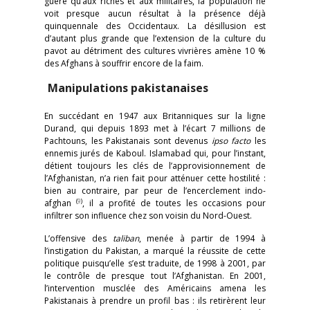
guère qu’aux riches et aux militaires, la population ne
voit presque aucun résultat à la présence déjà
quinquennale des Occidentaux. La désillusion est
d’autant plus grande que l’extension de la culture du
pavot au détriment des cultures vivrières amène 10 %
des Afghans à souffrir encore de la faim.
Manipulations pakistanaises
En succédant en 1947 aux Britanniques sur la ligne
Durand, qui depuis 1893 met à l’écart 7 millions de
Pachtouns, les Pakistanais sont devenus
ipso facto
les
ennemis jurés de Kaboul. Islamabad qui, pour l’instant,
détient toujours les clés de l’approvisionnement de
l’Afghanistan, n’a rien fait pour atténuer cette hostilité :
bien au contraire, par peur de l’encerclement indo-
(
9
)
afghan
, il a profité de toutes les occasions pour
infiltrer son influence chez son voisin du Nord-Ouest.
L’offensive des
taliban
, menée à partir de 1994 à
l’instigation du Pakistan, a marqué la réussite de cette
politique puisqu’elle s’est traduite, de 1998 à 2001, par
le contrôle de presque tout l’Afghanistan. En 2001,
l’intervention musclée des Américains amena les
Pakistanais à prendre un profil bas : ils retirèrent leur