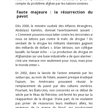
compte du problème afghan par les nations voisines.
Faute majeure : la résurrection du
pavot
Dès 2000, le ministre ouzbek des Affaires étrangères,
Abdulaziz Kamilov, donnait l’avertissement suivant :
« Comment pouvons-nous lutter contre les terroristes si
nous ne luttons pas contre le trafic de drogue ? En
vendant de la drogue les militants islamistes gagnent
des milliards de dollars ». Erlan Idrissov, son collègue
kazakh, lui faisait écho : « La production de drogue en
Afghanistan sur une base industrielle a de quoi alarmer :
c’est une menace non seulement pour nous, mais pour
le monde entier ».
En 2002, dans la lancée de l’action entamée par les
taliban
qui, au nom de l’islam, avaient presque éradiqué
l’opium, les Américains pouvaient réussir le
remplacement du pavot par des cultures vivrières.
Pourtant, les États-Unis, non concernés en ce début de
siècle par le fléau de l’héroïne, ont fermé les yeux sur la
réapparition de la drogue. D’une part, ils ne voulaient
pas priver de ressources leurs meilleurs alliés, les
seigneurs de la guerre du Nord, qui produisaient