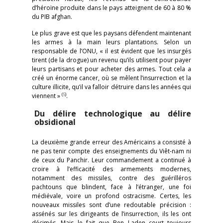
d’héroïne produite dans le pays atteignent de 60 à 80 %
du PIB afghan.
Le plus grave est que les paysans défendent maintenant
les armes à la main leurs plantations. Selon un
responsable de l’ONU, « il est évident que les insurgés
tirent (de la drogue) un revenu qu’ils utilisent pour payer
leurs partisans et pour acheter des armes. Tout cela a
créé un énorme cancer, où se mêlent l’insurrection et la
culture illicite, qu’il va falloir détruire dans les années qui
(
5
)
viennent »
.
Du délire technologique au délire
obsidional
La deuxième grande erreur des Américains a consisté à
ne pas tenir compte des enseignements du Viêt-nam ni
de ceux du Panchir. Leur commandement a continué à
croire à l’efficacité des armements modernes,
notamment des missiles, contre des guérilléros
pachtouns que blindent, face à l’étranger, une foi
médiévale, voire un profond ostracisme. Certes, les
nouveaux missiles sont d’une redoutable précision :
assénés sur les dirigeants de l’insurrection, ils les ont
décimés. Mais le fait que Ben Laden court toujours