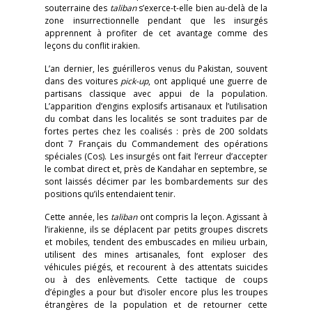
souterraine des
taliban
s’exerce-t-elle bien au-delà de la
zone insurrectionnelle pendant que les insurgés
apprennent à profiter de cet avantage comme des
leçons du conflit irakien.
L’an dernier, les guérilleros venus du Pakistan, souvent
dans des voitures
pick-up
, ont appliqué une guerre de
partisans classique avec appui de la population.
L’apparition d’engins explosifs artisanaux et l’utilisation
du combat dans les localités se sont traduites par de
fortes pertes chez les coalisés : près de 200 soldats
dont 7 Français du Commandement des opérations
spéciales (Cos). Les insurgés ont fait l’erreur d’accepter
le combat direct et, près de Kandahar en septembre, se
sont laissés décimer par les bombardements sur des
positions qu’ils entendaient tenir.
Cette année, les
taliban
ont compris la leçon. Agissant à
l’irakienne, ils se déplacent par petits groupes discrets
et mobiles, tendent des embuscades en milieu urbain,
utilisent des mines artisanales, font exploser des
véhicules piégés, et recourent à des attentats suicides
ou à des enlèvements. Cette tactique de coups
d’épingles a pour but d’isoler encore plus les troupes
étrangères de la population et de retourner cette