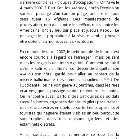
dernière contre les « troupes d’occupation ». On l’a vu le
4 mars 2007 à Bati Kot, les
Marines
, après l’explosion
sur leur passage d’un camion piégé, ont tiré en tous
sens tuant 16 Afghans. Des manifestations de
protestation, non pas contre les
taliban,
mais contre les
Américains, ont eu lieu sur place et jusqu’à Kaboul. Le
passage de la population à la révolte semble pouvoir
être obtenu, au moins avec les Pachtouns.
En ce mois de mars 2007, le petit peuple de Kaboul est
encore courtois à l’égard de l’étranger ; mais on sent
dans les regards une interrogation. Comment se fait-il
qu’un « kafir », un infidèle, condescende à quitter son
4x4
ou son hôtel gardé pour aller au contact de la
(15)
misère hallucinante des immenses banlieues
? De
l’Occidental, on ne voit guère aujourd’hui, dans les rues
écartées, que le passage rapide de voitures rutilantes.
On rencontre aussi, parfois, des patrouilles de soldats
casqués, bottés, engoncés dans leurs gilets pare-balles :
des extraterrestres en quelque sorte. Les coopérants et
touristes qui naguère étaient visibles un peu partout se
sont repliés dans des maisons gardées et des
estaminets discrets.
À ce spectacle, on se remémore ce que fut la