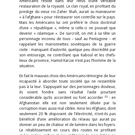
Américains réside dans leur refus d’une véritable
restauration de la royauté. Le clan royal, en profitant du
prestige du vieux roi Zaher Shah, aurait su manœuvrer
« à l’afghane » pour réinstaurer son contrôle sur le pays.
Mais les Américains lui ont préféré le choix doctrinal
d’une « république », même si celle-ci ne pouvait que
devenir « islamique ». De surcroît, on mit à sa tête un
personnage inconnu de tous – sauf au Pentagone – et
rappelant les marionnettes soviétiques de la guerre
civile : manquant d’autorité, quelque peu discrédité par
son entourage, ne contrôlant que Kaboul et les chefs-
lieux de province, Hamid Karzaï n’est pas l’homme de la
situation.
En fait le mauvais choix des Américains témoigne de leur
incapacité à aborder toute société qui ne ressemble
pas à la leur. S’appuyant sur des personnages douteux,
ils voient fondre sans résultat l’aide pourtant
(
8
)
considérable qu’ils accordent ou font accorder
: en
Afghanistan elle est non seulement diluée par la
corruption mais aussi mal ciblée. Ainsi les Afghans, dont
seulement 20 % disposent de l’électricité, n’ont-ils pas
bénéficié d’une amélioration du réseau qui aurait pu
donner un peu de chaleur et de lumière dans les foyers.
Le rétablissement en cours des routes ne profitant