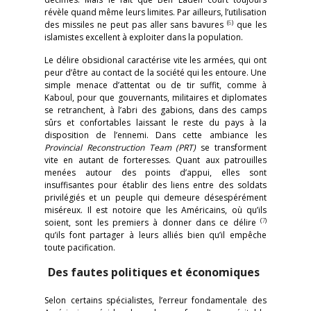
révèle quand même leurs limites. Par ailleurs, l’utilisation
(
6
)
des missiles ne peut pas aller sans bavures
que les
islamistes excellent à exploiter dans la population.
Le délire obsidional caractérise vite les armées, qui ont
peur d’être au contact de la société qui les entoure. Une
simple menace d’attentat ou de tir suffit, comme à
Kaboul, pour que gouvernants, militaires et diplomates
se retranchent, à l’abri des gabions, dans des camps
sûrs et confortables laissant le reste du pays à la
disposition de l’ennemi. Dans cette ambiance les
Provincial Reconstruction Team (PRT)
se transforment
vite en autant de forteresses. Quant aux patrouilles
menées autour des points d’appui, elles sont
insuffisantes pour établir des liens entre des soldats
privilégiés et un peuple qui demeure désespérément
miséreux. Il est notoire que les Américains, où qu’ils
(
7
)
soient, sont les premiers à donner dans ce délire
qu’ils font partager à leurs alliés bien qu’il empêche
toute pacification.
Des fautes politiques et économiques
Selon certains spécialistes, l’erreur fondamentale des