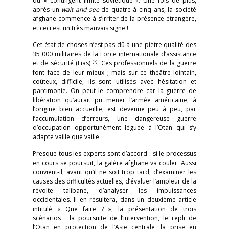
du « contingent limité soviétique ». Une fois de plus,
après un
wait and see
de quatre à cinq ans, la société
afghane commence à s’irriter de la présence étrangère,
et ceci est un très mauvais signe !
Cet état de choses n’est pas dû à une piètre qualité des
35 000 militaires de la Force internationale d’assistance
(
3
)
et de sécurité (Fias)
. Ces professionnels de la guerre
font face de leur mieux ; mais sur ce théâtre lointain,
coûteux, difficile, ils sont utilisés avec hésitation et
parcimonie. On peut le comprendre car la guerre de
libération qu’aurait pu mener l’armée américaine, à
l’origine bien accueillie, est devenue peu à peu, par
l’accumulation d’erreurs, une dangereuse guerre
d’occupation opportunément léguée à l’Otan qui s’y
adapte vaille que vaille.
Presque tous les experts sont d’accord : si le processus
en cours se poursuit, la galère afghane va couler. Aussi
convient-il, avant qu’il ne soit trop tard, d’examiner les
causes des difficultés actuelles, d’évaluer l’ampleur de la
révolte talibane, d’analyser les impuissances
occidentales. Il en résultera, dans un deuxième article
intitulé « Que faire ? », la présentation de trois
scénarios : la poursuite de l’intervention, le repli de
l’Otan en protection de l’Asie centrale, la prise en