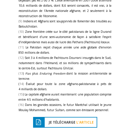
dépassait pas les 2 ou 3 %. L’aide américaine en 2007-2008 atteindra
10,6 milliards de dollars, dont 8,6 seront consacrés, il est vrai, à la
reconstitution de l’Armée nationale afghane, et 2 seulement à la
reconstruction de l’économie.
(9)
Indiens et Afghans sont soupçonnés de fomenter des troubles au
Baloutchistan.
(10)
Zone frontière créée sur le côté pakistanais de la ligne Durand
et bénéficiant d’une semi-autonomie de façon à satisfaire l’esprit
d’indépendance mais aussi de lucre des Pathans (Pachtouns) locaux.
(11)
Le Pakistan reçoit chaque année une aide globale d’environ
850 millions de dollars.
(12)
Soit 3 à 4 millions de Pachtouns Dourrani insurgés dans le Sud,
notamment dans l’Helmand, et six millions de sympathisants dans
le centre-Est, surtout Pachtouns Ghilzaï.
(13
)
Fias
plus
Enduring Freedom
dont la mission antiterroriste se
termine.
(
14)
Évalué pour toute la zone afghano-pakistanaise à près de
4 milliards de dollars.
(15
) La capitale afghane aurait maintenant une population comprise
entre 4-5 millions d’habitants.
(16)
Dans les grandes occasions, le futur Maréchal utilisait le jeune
Moulay Mohammed, futur Sultan, comme son émissaire personnel.
JE TÉLÉCHARGE
L'ARTICLE