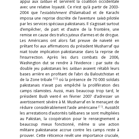
appui aux
taliban
et servirent la coalition occidentale
avec une relative loyauté. Ce n’est qu’à partir de 2003-
2004 que l’
establishment
d’Islamabad et de Karachi
imposa une reprise discrète de l’aventure
taleb
pilotée
par les services spéciaux pakistanais. Il s’agissait surtout
d’empêcher, de part et d’autre de la frontière, une
remise en cause des trafics juteux d’armes et de drogue.
Les Américains ont alors fait preuve de naïveté en
prêtant foi aux affirmations du président Musharraf qui
niait toute implication pakistanaise dans la reprise de
l’insurrection. Après les durs combats de 2006,
Washington dut se rendre à l’évidence : par suite du
double jeu pakistanais les
taliban
avaient rétabli leurs
bases arrière en profitant de l’abri du Baloutchistan et
(
10
)
de la Zone tribale
où la présence de 70 000 soldats
pakistanais n’avait pas empêché la prolifération des
camps islamistes. Aussi, mais beaucoup trop tard, le
président Bush vient-il en février 2007 d’adresser un
avertissement sévère à M. Musharraf en le menaçant de
(
11
)
réduire considérablement l’aide américaine
. Aussitôt
les arrestations d’autorités talibanes se sont multipliées
au Pakistan, la coopération pour le renseignement a
beaucoup mieux fonctionné, même si une action
militaire pakistanaise accrue contre les camps reste à
prouver. Cette réticence revêt une importance cruciale,