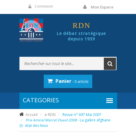
Panneau de gestion des cookies
Connexion
Mon Espace
RDN
Le débat stratégique
depuis 1939
Panier
- 0 article
Accueil
e-RDN
Revue n° 697 Mai 2007
Prix Amiral Marcel Duval 2008 -
La galère afghane
(I) : état des lieux