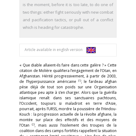
is the moment, before it is too late, to do one of
two things: either fight seriously with new combat
and pacification tactics, or pull out of a conflict
which is heading for catastrophe.
Article available in english version
« Que diable allaient-ils faire dans cette galère ? » Cette
citation de Molière qualifiera l’engagement de l’Otan, en
Afghanistan. Hérité progressivement, à partir de 2003,
(
1
)
de l’hyperpuissance américaine
, le fardeau afghan
pèse déjà de tout son poids sur une Organisation
atlantique peu apte à s’en charger. Alors que la guérilla
islamique renaît dans ses sanctuaires pachtouns,
l’Occident, toujours si maladroit en terre d’Asie,
pourrait, après l’URSS, mordre la poussière de l’Hindou-
Kouch : la progression actuelle de la révolte afghane, la
montée sur place des effectifs et des moyens de
(
2
)
l’Otan
, mais aussi l’isolement des troupes de la
coalition dans des camps fortifiés rappellent la situation