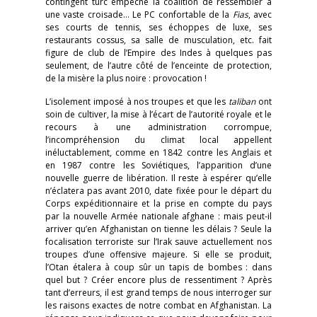
contingent turc empêche la coalition de ressembler à
une vaste croisade… Le PC confortable de la
Fias
, avec
ses courts de tennis, ses échoppes de luxe, ses
restaurants cossus, sa salle de musculation, etc. fait
figure de club de l’Empire des Indes à quelques pas
seulement, de l’autre côté de l’enceinte de protection,
de la misère la plus noire : provocation !
L’isolement imposé à nos troupes et que les
taliban
ont
soin de cultiver, la mise à l’écart de l’autorité royale et le
recours à une administration corrompue,
l’incompréhension du climat local appellent
inéluctablement, comme en 1842 contre les Anglais et
en 1987 contre les Soviétiques, l’apparition d’une
nouvelle guerre de libération. Il reste à espérer qu’elle
n’éclatera pas avant 2010, date fixée pour le départ du
Corps expéditionnaire et la prise en compte du pays
par la nouvelle Armée nationale afghane : mais peut-il
arriver qu’en Afghanistan on tienne les délais ? Seule la
focalisation terroriste sur l’Irak sauve actuellement nos
troupes d’une offensive majeure. Si elle se produit,
l’Otan étalera à coup sûr un tapis de bombes : dans
quel but ? Créer encore plus de ressentiment ? Après
tant d’erreurs, il est grand temps de nous interroger sur
les raisons exactes de notre combat en Afghanistan. La