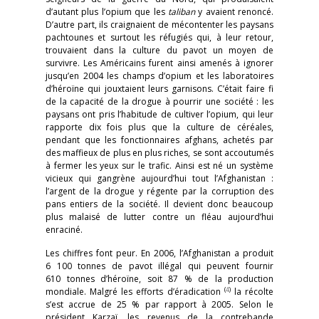
d’autant plus l’opium que les
taliban
y avaient renoncé.
D’autre part, ils craignaient de mécontenter les paysans
pachtounes et surtout les réfugiés qui, à leur retour,
trouvaient dans la culture du pavot un moyen de
survivre. Les Américains furent ainsi amenés à ignorer
jusqu’en 2004 les champs d’opium et les laboratoires
d’héroïne qui jouxtaient leurs garnisons. C’était faire fi
de la capacité de la drogue à pourrir une société : les
paysans ont pris l’habitude de cultiver l’opium, qui leur
rapporte dix fois plus que la culture de céréales,
pendant que les fonctionnaires afghans, achetés par
des maffieux de plus en plus riches, se sont accoutumés
à fermer les yeux sur le trafic. Ainsi est né un système
vicieux qui gangrène aujourd’hui tout l’Afghanistan :
l’argent de la drogue y régente par la corruption des
pans entiers de la société. Il devient donc beaucoup
plus malaisé de lutter contre un fléau aujourd’hui
enraciné.
Les chiffres font peur. En 2006, l’Afghanistan a produit
6 100 tonnes de pavot illégal qui peuvent fournir
610 tonnes d’héroïne, soit 87 % de la production
(
4
)
mondiale. Malgré les efforts d’éradication
la récolte
s’est accrue de 25 % par rapport à 2005. Selon le
président Karzaï, les revenus de la contrebande