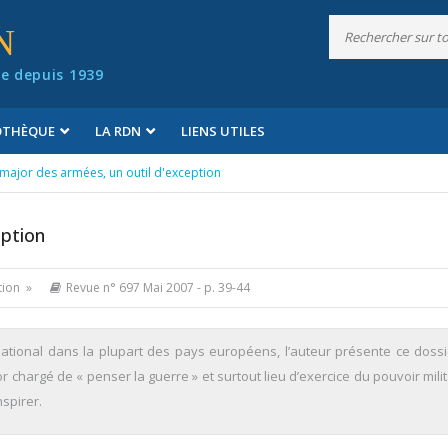
N
e depuis 1939
IOTHÈQUE
LA RDN
LIENS UTILES
-major des armées, un outil d'exception
eption
tion »
Revue n° 697 Mai 2007
- p. 39-44
 national dans la plupart des pays européens, l’auteur présente ce doss
-major chargé de « penser la guerre » et surtout lieu d’exercice du pouvoir mili
nspirer.