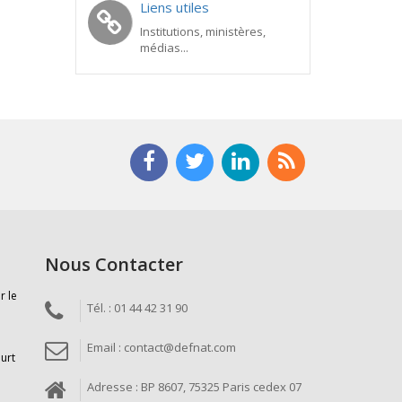
Liens utiles
Institutions, ministères,
médias...
Nous Contacter
r le
Tél. : 01 44 42 31 90
Email : contact@defnat.com
ourt
Adresse : BP 8607, 75325 Paris cedex 07