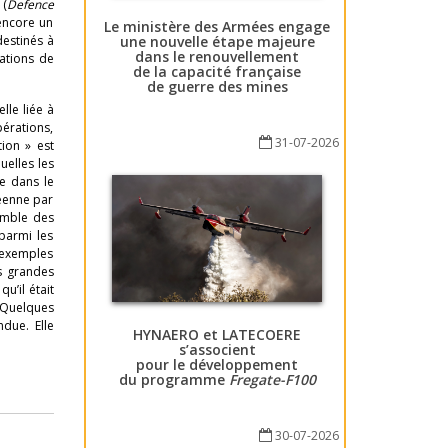
 (
Defence
 encore un
Le ministère des Armées engage
une nouvelle étape majeure
destinés à
dans le renouvellement
rations de
de la capacité française
de guerre des mines
lle liée à
pérations,
31-07-2026
tion » est
uelles les
re dans le
péenne par
semble des
 parmi les
x exemples
es grandes
u’il était
 Quelques
due. Elle
HYNAERO et LATECOERE
s’associent
pour le développement
du programme
Fregate-F100
30-07-2026