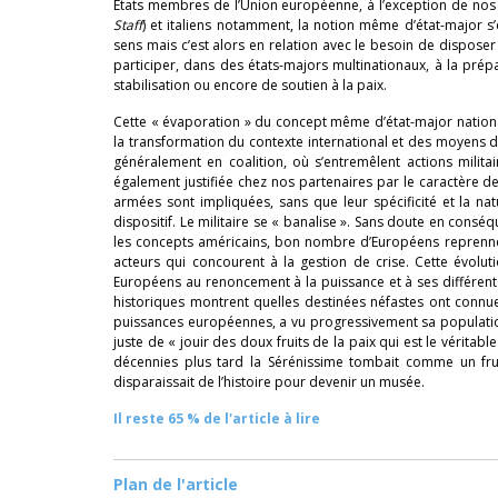
États membres de l’Union européenne, à l’exception de nos
Staff
) et italiens notamment, la notion même d’état-major s’
sens mais c’est alors en relation avec le besoin de disposer
participer, dans des états-majors multinationaux, à la prépa
stabilisation ou encore de soutien à la paix.
Cette « évaporation » du concept même d’état-major nationa
la transformation du contexte international et des moyens d’
généralement en coalition, où s’entremêlent actions militai
également justifiée chez nos partenaires par le caractère de 
armées sont impliquées, sans que leur spécificité et la nat
dispositif. Le militaire se « banalise ». Sans doute en cons
les concepts américains, bon nombre d’Européens reprennent
acteurs qui concourent à la gestion de crise. Cette évolut
Européens au renoncement à la puissance et à ses différent
historiques montrent quelles destinées néfastes ont connues
puissances européennes, a vu progressivement sa population e
juste de « jouir des doux fruits de la paix qui est le véritabl
décennies plus tard la Sérénissime tombait comme un fru
disparaissait de l’histoire pour devenir un musée.
Il reste 65 % de l'article à lire
Plan de l'article