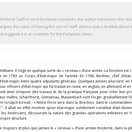
 Defence Staff in most European countries, the author introduces this dos
 argues the value of having this sort of staff, whose task is to think about
and suggests it is an example for the European Union.
ilitaire. Il s’agit en quelque sorte du « cerveau » d’une armée. La fonction est
e en 1783 un Corps d’état-major de l’armée. En 1796, Berthier, chef d’état
d’état-major entre quatre adjudants généraux. Quelques années plus tard, en 
r officiers d’état-major qui fut traduit en russe, en anglais, en allemand et e
nt ainsi s’inspirer des travaux et de la pratique française pour créer leur pr
eur maître, Scharnhorst, Gneisenau, Massenbach vont forger graduellement l’
re lorsqu’il écrivait : « Notre force sera dans la direction, dans le commandem
(1)
»
. Il allait en effet montrer qu’un état-major solidement constitué était deven
d les Américains, découvrant la nature des grandes opérations militaires en 
propre structure.
ste toujours et plus que jamais le « cerveau » d’une armée moderne, dans la p