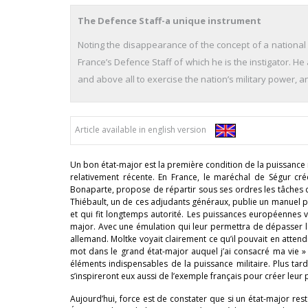
The Defence Staff-a unique instrument
Noting the disappearance of the concept of a national
France’s Defence Staff of which he is the instigator. He
and above all to exercise the nation’s military power, 
Article available in english version
Un bon état-major est la première condition de la puissance m
relativement récente. En France, le maréchal de Ségur cré
Bonaparte, propose de répartir sous ses ordres les tâches 
Thiébault, un de ces adjudants généraux, publie un manuel pou
et qui fit longtemps autorité. Les puissances européennes vo
major. Avec une émulation qui leur permettra de dépasser l
allemand. Moltke voyait clairement ce qu’il pouvait en attend
mot dans le grand état-major auquel j’ai consacré ma vie 
éléments indispensables de la puissance militaire. Plus tar
s’inspireront eux aussi de l’exemple français pour créer leur 
Aujourd’hui, force est de constater que si un état-major re