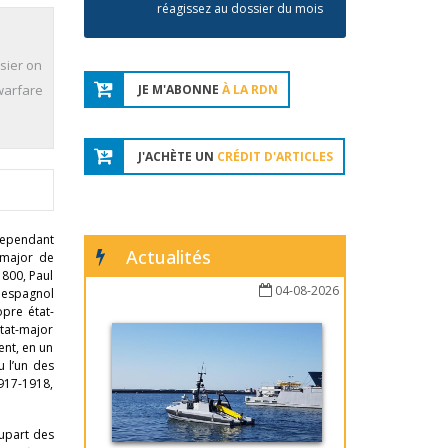
réagissez au dossier du mois
sier on
 warfare
JE M'ABONNE
À LA RDN
J'ACHÈTE UN
CRÉDIT D'ARTICLES
 cependant
Actualités
-major de
1800, Paul
04-08-2026
n espagnol
opre état-
état-major
ent, en un
u l’un des
1917-1918,
lupart des