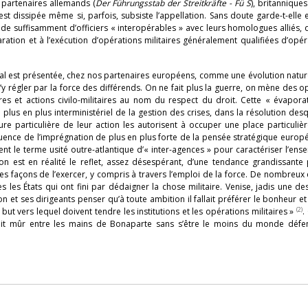
 partenaires allemands (
Der Führungsstab der Streitkräfte - Fü S
), britanniques
est dissipée même si, parfois, subsiste l’appellation. Sans doute garde-t-elle
 de suffisamment d’officiers « interopérables » avec leurs homologues alliés, 
ration et à l’exécution d’opérations militaires généralement qualifiées d’opé
l est présentée, chez nos partenaires européens, comme une évolution nature
y régler par la force des différends. On ne fait plus la guerre, on mène des o
res et actions civilo-militaires au nom du respect du droit. Cette « évapora
plus en plus interministériel de la gestion des crises, dans la résolution desq
ure particulière de leur action les autorisent à occuper une place particuliè
équence de l’imprégnation de plus en plus forte de la pensée stratégique euro
 le terme usité outre-atlantique d’« inter-agences » pour caractériser l’en
ion est en réalité le reflet, assez désespérant, d’une tendance grandissante
es façons de l’exercer, y compris à travers l’emploi de la force. De nombreu
 les États qui ont fini par dédaigner la chose militaire. Venise, jadis une d
t ses dirigeants penser qu’à toute ambition il fallait préférer le bonheur et q
(2)
e but vers lequel doivent tendre les institutions et les opérations militaires »
.
it mûr entre les mains de Bonaparte sans s’être le moins du monde défen