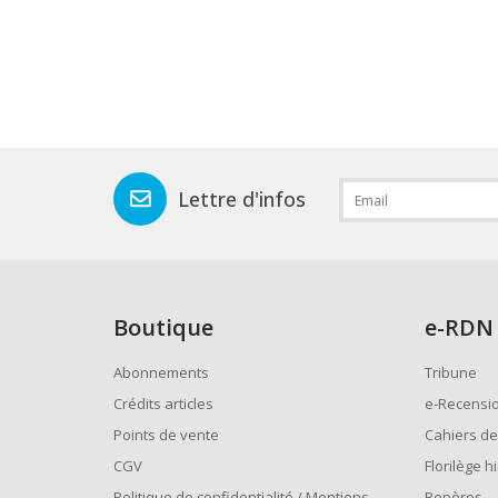
Lettre d'infos
Boutique
e
-RDN
Abonnements
Tribune
Crédits articles
e-Recensi
Points de vente
Cahiers de
CGV
Florilège h
Politique de confidentialité / Mentions
Repères