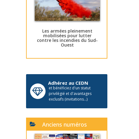
Les armées pleinement
mobilisées pour lutter
contre les incendies du Sud-
Ouest
Adhérez au CEDN
et bénéficiez d'un statut
privilégié et d'avantages
exclusifs (invitations...)
Anciens numéros