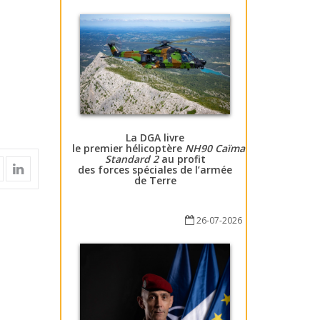
La DGA livre
le premier hélicoptère
NH90 Caïman
Standard 2
au profit
des forces spéciales de l’armée
de Terre
26-07-2026