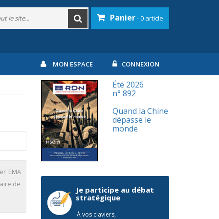
Panier
- 0 article
MON ESPACE
CONNEXION
Été 2026
n° 892
Quand la Chine
dépasse le
monde
ier EMA
taire de
Je participe au débat
stratégique
À vos claviers,