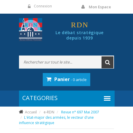
Panneau de gestion des cookies
Connexion
Mon Espace
RDN
Le débat stratégique
depuis 1939
Panier
- 0 article
Accueil
e-RDN
Revue n° 697 Mai 2007
L'état-major des armées, le vecteur d'une
influence stratégique