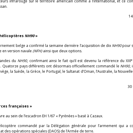
urs infrarouge sur le territoire américain comme à l’international, et ce co
ssan.
14
hélicoptères
NH90
»
nement belge a confirmé la semaine dernière l’acquisition de dix
NH90
pour s
re en version navale
(NFH)
ainsi que deux options.
e
mmandes du
NH90
, confirmant ainsi le fait qu’il est devenu la référence du XXI
e. Quatorze pays différents ont désormais officiellement commandé le
NH90
, 
Norvège, la Suède, la Grèce, le Portugal, le Sultanat d’Oman, l’Australie, la Nouvel
30 
rces françaises »
re au sein de l’escadron EH 1/67 « Pyrénées » basé à Cazaux.
hélicoptère commandé par la Délégation générale pour l’armement qui a c
lat des opérations spéciales (DAOS) de l’Armée de terre.