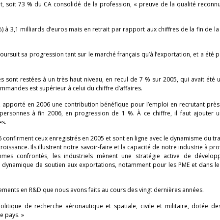
int, soit 73 % du CA consolidé de la profession, « preuve de la qualité recon
) à 3,1 milliards d’euros mais en retrait par rapport aux chiffres de la fin de l
ursuit sa progression tant sur le marché français qu’à l’exportation, et a été 
s sont restées à un très haut niveau, en recul de 7 % sur 2005, qui avait été
mmandes est supérieur à celui du chiffre d’affaires.
u, apporté en 2006 une contribution bénéfique pour l’emploi en recrutant prè
0 personnes à fin 2006, en progression de 1 %. À ce chiffre, il faut ajouter
es.
6 confirment ceux enregistrés en 2005 et sont en ligne avec le dynamisme du tra
ssance. Ils illustrent notre savoir-faire et la capacité de notre industrie à prof
mes confrontés, les industriels mènent une stratégie active de dévelo
ue dynamique de soutien aux exportations, notamment pour les PME et dans l
issements en R&D que nous avons faits au cours des vingt dernières années.
itique de recherche aéronautique et spatiale, civile et militaire, dotée d
e pays. »