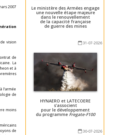
mars 2007
Le ministère des Armées engage
une nouvelle étape majeure
dans le renouvellement
de la capacité française
de guerre des mines
ération
 de vision
31-07-2026
contrat de
caine. La
heon et à
 premières
à l’armée
nologie de
HYNAERO et LATECOERE
s’associent
pour le développement
ère moins
du programme
Fregate-F100
.
américains
évoyons de
30-07-2026