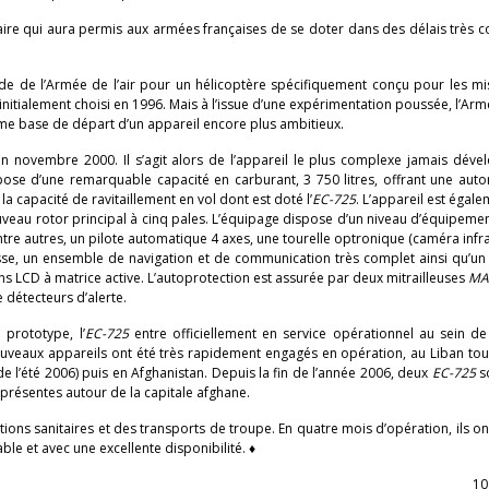
ire qui aura permis aux armées françaises de se doter dans des délais très c
e de l’Armée de l’air pour un hélicoptère spécifiquement conçu pour les mi
 initialement choisi en 1996. Mais à l’issue d’une expérimentation poussée, l’Armé
e base de départ d’un appareil encore plus ambitieux.
en novembre 2000. Il s’agit alors de l’appareil le plus complexe jamais dév
pose d’une remarquable capacité en carburant, 3 750 litres, offrant une aut
a capacité de ravitaillement en vol dont est doté l’
EC-725
. L’appareil est égale
uveau rotor principal à cinq pales. L’équipage dispose d’un niveau d’équipeme
ntre autres, un pilote automatique 4 axes, une tourelle optronique (caméra infr
sse, un ensemble de navigation et de communication très complet ainsi qu’un
ons LCD à matrice active. L’autoprotection est assurée par deux mitrailleuses
MA
 détecteurs d’alerte.
prototype, l’
EC-725
entre officiellement en service opérationnel au sein de
nouveaux appareils ont été très rapidement engagés en opération, au Liban to
e l’été 2006) puis en Afghanistan. Depuis la fin de l’année 2006, deux
EC-725
s
n présentes autour de la capitale afghane.
ions sanitaires et des transports de troupe. En quatre mois d’opération, ils on
le et avec une excellente disponibilité. ♦
10