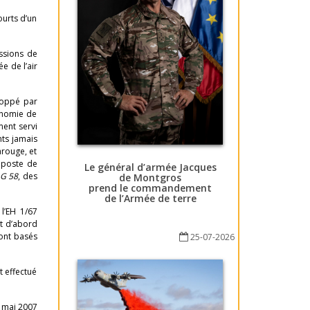
ourts d’un
ssions de
e de l’air
eloppé par
onomie de
ment servi
nts jamais
arouge, et
 poste de
Le général d’armée Jacques
G 58
, des
de Montgros
prend le commandement
de l’Armée de terre
 l’EH 1/67
ut d’abord
ont basés
25-07-2026
t effectué
 mai 2007