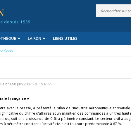
N
e depuis 1939
IOTHÈQUE
LA RDN
LIENS UTILES
uniqués
ue n° 698 Juin 2007
- p. 193-195
tiale française »
tre avec la presse, a présenté le bilan de l’industrie aéronautique et spatiale
nificative du chiffre d’affaires et un maintien des commandes à un très haut 
’euros, soit une croissance de 9 % à périmètre constant. Le secteur civil a a
s à périmètre constant. L’activité civile est toujours prédominante à 67 %.