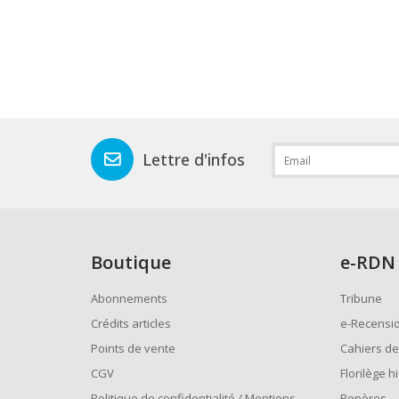
Lettre d'infos
Boutique
e
-RDN
Abonnements
Tribune
Crédits articles
e-Recensi
Points de vente
Cahiers de
CGV
Florilège h
Politique de confidentialité / Mentions
Repères