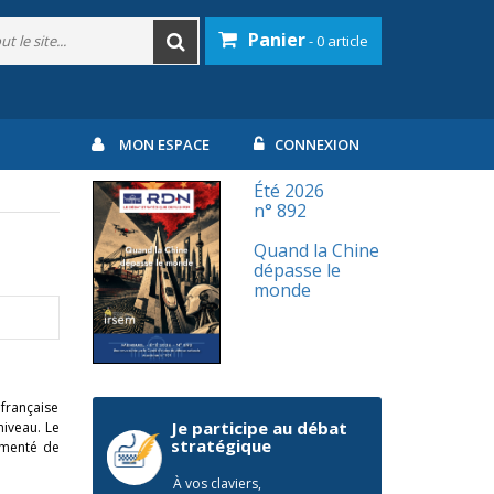
Panier
- 0 article
MON ESPACE
CONNEXION
Été 2026
n° 892
Quand la Chine
dépasse le
monde
 française
Je participe au débat
niveau. Le
stratégique
ugmenté de
À vos claviers,