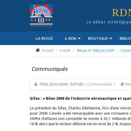
Panneau de gestion des cookies
RD
Le débat stratégiqu
LA REVUE
e
-RDN
BOUTIQUE
BIBL
Conditions générales de vente
Accueil
e-RDN
Revue n° 698 Juin 2007
Comm
Communiqués
Gifas
,
Eurocopter
,
Sofradir
, «
Communiqués
»
Rev
Gifas : « Bilan 2006 de l’industrie aéronautique et spa
Le président du Gifas, Charles Edelstenne, lors d’une rencon
pour 2006. L’année a été remarquable avec une croissance sig
chiffre d’affaires non consolidé se monte à 32,1 milliards d
16 % alors que le secteur défense est en recul de 2 %, toujour