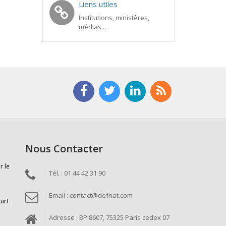
Liens utiles
Institutions, ministères,
médias...
Nous Contacter
r le
Tél. : 01 44 42 31 90
Email : contact@defnat.com
ourt
Adresse : BP 8607, 75325 Paris cedex 07