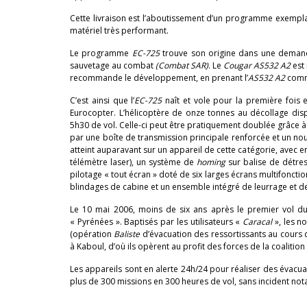
Cette livraison est l’aboutissement d’un programme exempla
matériel très performant.
Le programme
EC-725
trouve son origine dans une demand
sauvetage au combat
(Combat SAR)
. Le
Cougar AS532 A2
est
recommande le développement, en prenant l’
AS532 A2
comm
C’est ainsi que l’
EC-725
naît et vole pour la première fois 
Eurocopter. L’hélicoptère de onze tonnes au décollage dis
5h30 de vol. Celle-ci peut être pratiquement doublée grâce à l
par une boîte de transmission principale renforcée et un no
atteint auparavant sur un appareil de cette catégorie, avec e
télémètre laser), un système de
homing
sur balise de détre
pilotage « tout écran » doté de six larges écrans multifoncti
blindages de cabine et un ensemble intégré de leurrage et de
Le 10 mai 2006, moins de six ans après le premier vol du 
« Pyrénées ». Baptisés par les utilisateurs «
Caracal
», les 
(opération
Baliste
d’évacuation des ressortissants au cours d
à Kaboul, d’où ils opèrent au profit des forces de la coalitio
Les appareils sont en alerte 24h/24 pour réaliser des évacuat
plus de 300 missions en 300 heures de vol, sans incident notab