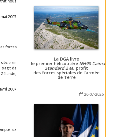
ntrat nous
 mai 2007
es forces
La DGA livre
siècle en
le premier hélicoptère
NH90 Caïman
Standard 2
au profit
il s’agit de
des forces spéciales de l’armée
le-Zélande,
de Terre
avril 2007
26-07-2026
ompté six