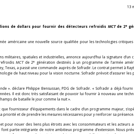
13 
e
llions de dollars pour fournir des détecteurs refroidis
MCT
de 2
gén
rmée américaine une nouvelle source qualifiée pour les technologies critiques
s militaires, spatiales et industrielles, annonce aujourd’hui la signature d’un 
e
refroidis
MCT
de 2
génération destinés à un programme de l’armée améri
y, Texas, a passé une commande auprès de Sofradir. Le contrat permet à Rayt
ologie de haut niveau pour la vision nocturne. Sofradir prévoit d’assurer les
de ». déclare Philippe Bensussan, PDG de Sofradir. « Sofradir a déjà fourni 
années. Il est donc très satisfaisant de pouvoir lui fournir à nouveau une tech
 champs de bataille le jour comme la nuit ».
nt que fournisseur d’équipements dans le cadre d’un programme majeur, s’op
 sa priorité et de prendre les mesures nécessaires pour y renforcer sa présence
 et pour nouer des liens plus étroits avec les consommateurs et les acteurs 
ion font partie intégrante de notre ambitieux programme d’extension. Nous pr