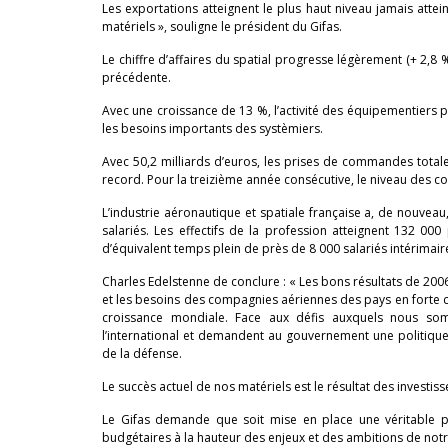
Les exportations atteignent le plus haut niveau jamais atte
matériels », souligne le président du Gifas.
Le chiffre d’affaires du spatial progresse légèrement (+ 2,8 %
précédente.
Avec une croissance de 13 %, l’activité des équipementiers po
les besoins importants des systèmiers.
Avec 50,2 milliards d’euros, les prises de commandes totale
record. Pour la treizième année consécutive, le niveau des co
L’industrie aéronautique et spatiale française a, de nouvea
salariés. Les effectifs de la profession atteignent 132 00
d’équivalent temps plein de près de 8 000 salariés intérimair
Charles Edelstenne de conclure : « Les bons résultats de 200
et les besoins des compagnies aériennes des pays en forte croi
croissance mondiale. Face aux défis auxquels nous som
l’international et demandent au gouvernement une politiq
de la défense.
Le succès actuel de nos matériels est le résultat des invest
Le Gifas demande que soit mise en place une véritable pol
budgétaires à la hauteur des enjeux et des ambitions de notr