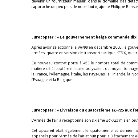
devenir un fournisseur majeur, dans le domaine des détecte
rapproche un peu plus de notre but », ajoute Philippe Bensu
Eurocopter : « Le gouvernement belge commande dix 
Après avoir sélectionné le
NH90
en décembre 2005, le gouver
armées, quatre en version de transport tactique
(TTH)
, quat
Ce nouveau contrat porte à 453 le nombre total de co
matière d’hélicoptère militaire polyvalent de moyen tonnag
la France, l’Allemagne, l’Italie, les Pays-Bas, la Finlande, la 
l’Espagne et la Belgique.
Eurocopter : « Livraison du quatorzième
EC-725
aux fo
L’Armée de l’air a réceptionné son sixième
EC-725
mis en œuv
Cet appareil était également le quatorzième et dernier 
appareils pour l’Armée de l’air et huit pour le Détachement A