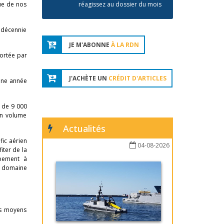
nue de nos
réagissez au dossier du mois
a décennie
JE M'ABONNE
À LA RDN
portée par
J'ACHÈTE UN
CRÉDIT D'ARTICLES
 une année
s de 9 000
 un volume
Actualités
fic aérien
04-08-2026
iter de la
ppement à
e domaine
es moyens