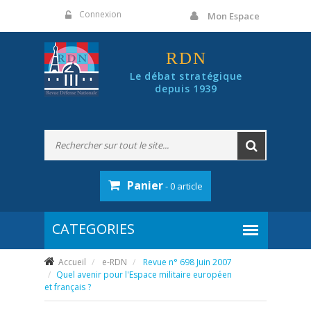
Panneau de gestion des cookies
Connexion
Mon Espace
RDN
Le débat stratégique
depuis 1939
Panier
- 0 article
Accueil
e-RDN
Revue n° 698 Juin 2007
Quel avenir pour l'Espace militaire européen
et français ?