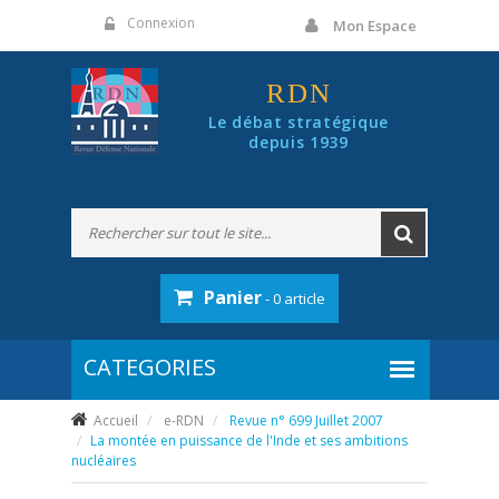
Panneau de gestion des cookies
Connexion
Mon Espace
RDN
Le débat stratégique
depuis 1939
Panier
- 0 article
Accueil
e-RDN
Revue n° 699 Juillet 2007
La montée en puissance de l'Inde et ses ambitions
nucléaires