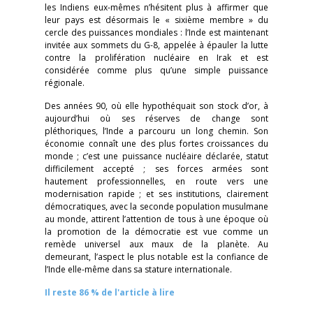
les Indiens eux-mêmes n’hésitent plus à affirmer que
leur pays est désormais le « sixième membre » du
cercle des puissances mondiales : l’Inde est maintenant
invitée aux sommets du G-8, appelée à épauler la lutte
contre la prolifération nucléaire en Irak et est
considérée comme plus qu’une simple puissance
régionale.
Des années 90, où elle hypothéquait son stock d’or, à
aujourd’hui où ses réserves de change sont
pléthoriques, l’Inde a parcouru un long chemin. Son
économie connaît une des plus fortes croissances du
monde ; c’est une puissance nucléaire déclarée, statut
difficilement accepté ; ses forces armées sont
hautement professionnelles, en route vers une
modernisation rapide ; et ses institutions, clairement
démocratiques, avec la seconde population musulmane
au monde, attirent l’attention de tous à une époque où
la promotion de la démocratie est vue comme un
remède universel aux maux de la planète. Au
demeurant, l’aspect le plus notable est la confiance de
l’Inde elle-même dans sa stature internationale.
Il reste 86 % de l'article à lire