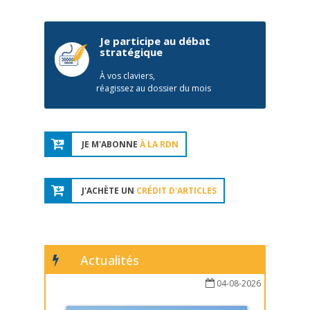
Je participe au débat
stratégique
À vos claviers,
réagissez au dossier du mois
JE M'ABONNE
À LA RDN
J'ACHÈTE UN
CRÉDIT D'ARTICLES
Actualités
04-08-2026