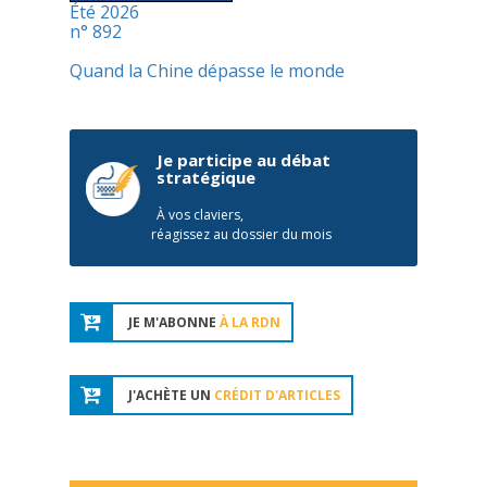
Été 2026
n° 892
Quand la Chine dépasse le monde
Je participe au débat
stratégique
À vos claviers,
réagissez au dossier du mois
JE M'ABONNE
À LA RDN
J'ACHÈTE UN
CRÉDIT D'ARTICLES