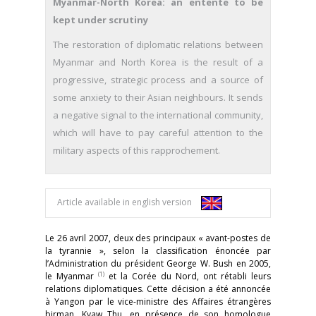
Myanmar-North Korea: an entente to be
kept under scrutiny
The restoration of diplomatic relations between
Myanmar and North Korea is the result of a
progressive, strategic process and a source of
some anxiety to their Asian neighbours. It sends
a negative signal to the international community,
which will have to pay careful attention to the
military aspects of this rapprochement.
Article available in english version
Le 26 avril 2007, deux des principaux « avant-postes de
la tyrannie », selon la classification énoncée par
l’Administration du président George W. Bush en 2005,
(1)
le Myanmar
et la Corée du Nord, ont rétabli leurs
relations diplomatiques. Cette décision a été annoncée
à Yangon par le vice-ministre des Affaires étrangères
birman, Kyaw Thu, en présence de son homologue