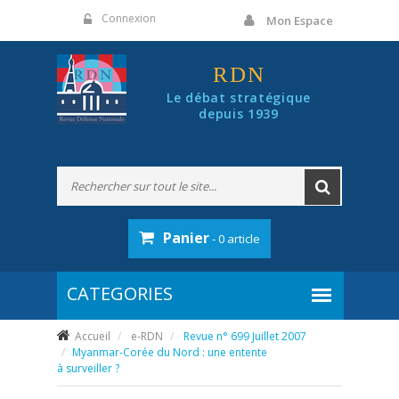
Panneau de gestion des cookies
Connexion
Mon Espace
RDN
Le débat stratégique
depuis 1939
Panier
- 0 article
Accueil
e-RDN
Revue n° 699 Juillet 2007
Myanmar-Corée du Nord : une entente
à surveiller ?