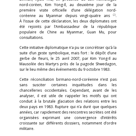
nord-coréen, Kim Yong-Il, au deuxième jour de la
première visite officielle d’une délégation nord-
(2)
coréenne au Myanmar depuis vingt-quatre ans
.
À l’issue de cette déclaration, les deux diplomates ont
été rejoints par l’Ambassadeur de la république
populaire de Chine au Myanmar, Guan Mu, pour
consultations.
Cette initiative diplomatique n’a pu se concrétiser qu’à la
suite d’un geste symbolique, mais fort : le dépôt d’une
gerbe de fleurs, le 25 avril 2007, par Kim Yong-Il au
Mausolée des Martyrs près de la pagode Shwedagon,
sur le lieu même des événements du 9 octobre 1983.
Cette réconciliation birmano-nord-coréenne n’est pas
sans susciter certaines inquiétudes dans les
chancelleries occidentales. Cependant, avant de les
analyser, il est utile de rappeler les motifs qui ont
conduit à la brutale glaciation des relations entre les
deux pays en 1983. Rupture qui n’a duré que quelques
années, car rapidement des rencontres secrètes ont été
organisées exprimant une convergence d’intérêts
croissante sur différents dossiers, notamment d’ordre
militaire.