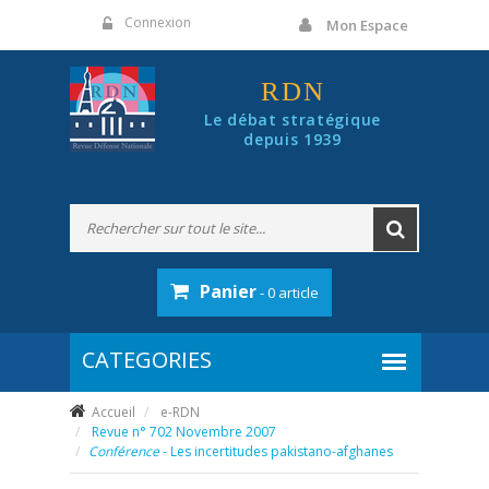
Panneau de gestion des cookies
Connexion
Mon Espace
RDN
Le débat stratégique
depuis 1939
Panier
- 0 article
Accueil
e-RDN
Revue n° 702 Novembre 2007
Conférence
- Les incertitudes pakistano-afghanes