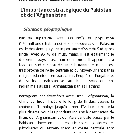
L’importance stratégique du Pakistan
et de l’Afghanistan
Situation géographique
2
Par sa superficie (800 000 km
), sa population
(170 millions d’habitants) et ses ressources, le Pakistan
est le deuxième pays en importance d’Asie du Sud après
l’Inde. Avec 95 % de musulmans, il est également le
deuxième pays musulman du monde. Il appartient à
l’Asie du Sud car issu de l’Inde britannique, mais il est
très proche de l’Asie centrale et du Moyen-Orient par la
religion islamique en particulier. Peuplé de Punjabis et
de Sindis, le Pakistan se rattache au sous-continent
indien mais aussi à l’Afghanistan par les Pathans.
Partageant ses frontières avec l’Iran, l’Afghanistan, la
Chine et l’Inde, il s’étire le long de l’Indus, depuis la
chaîne de l’Himalaya jusqu’à la mer d’Arabie. La route la
plus directe pour les produits indiens à destination de
l’Iran, de l’Afghanistan et de l’Asie centrale passe par le
Pakistan. Inversement, les richesses gazières et
pétrolières du Moyen-Orient et d’Asie centrale sont