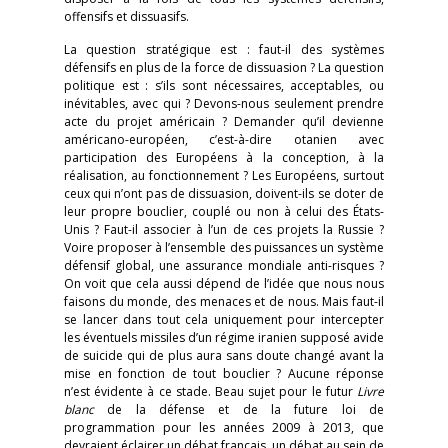
offensifs et dissuasifs.
La question stratégique est : faut-il des systèmes
défensifs en plus de la force de dissuasion ? La question
politique est : s’ils sont nécessaires, acceptables, ou
inévitables, avec qui ? Devons-nous seulement prendre
acte du projet américain ? Demander qu’il devienne
américano-européen, c’est-à-dire otanien avec
participation des Européens à la conception, à la
réalisation, au fonctionnement ? Les Européens, surtout
ceux qui n’ont pas de dissuasion, doivent-ils se doter de
leur propre bouclier, couplé ou non à celui des États-
Unis ? Faut-il associer à l’un de ces projets la Russie ?
Voire proposer à l’ensemble des puissances un système
défensif global, une assurance mondiale anti-risques ?
On voit que cela aussi dépend de l’idée que nous nous
faisons du monde, des menaces et de nous. Mais faut-il
se lancer dans tout cela uniquement pour intercepter
les éventuels missiles d’un régime iranien supposé avide
de suicide qui de plus aura sans doute changé avant la
mise en fonction de tout bouclier ? Aucune réponse
n’est évidente à ce stade. Beau sujet pour le futur
Livre
blanc
de la défense et de la future loi de
programmation pour les années 2009 à 2013, que
devraient éclairer un débat français, un débat au sein de