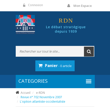
Panneau de gestion des cookies
Connexion
Mon Espace
RDN
Le débat stratégique
depuis 1939
Panier
- 0 article
Accueil
e-RDN
Revue n° 702 Novembre 2007
L'option atlantiste-occidentaliste