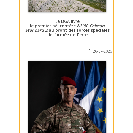
La DGA livre
le premier hélicoptère
NH90 Caïman
Standard 2
au profit des forces spéciales
de l’armée de Terre
26-07-2026