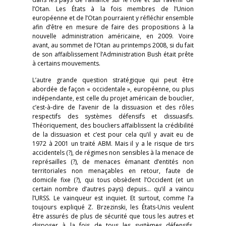
l’Otan. Les États à la fois membres de l’Union
européenne et de l’Otan pourraient y réfléchir ensemble
afin d’être en mesure de faire des propositions à la
nouvelle administration américaine, en 2009. Voire
avant, au sommet de l’Otan au printemps 2008, si du fait
de son affaiblissement l’Administration Bush était prête
à certains mouvements.
L’autre grande question stratégique qui peut être
abordée de façon « occidentale », européenne, ou plus
indépendante, est celle du projet américain de bouclier,
c’est-à-dire de l’avenir de la dissuasion et des rôles
respectifs des systèmes défensifs et dissuasifs.
Théoriquement, des boucliers affaiblissent la crédibilité
de la dissuasion et c’est pour cela qu’il y avait eu de
1972 à 2001 un traité ABM. Mais il y a le risque de tirs
accidentels (?), de régimes non sensibles à la menace de
représailles (?), de menaces émanant d’entités non
territoriales non menaçables en retour, faute de
domicile fixe (?), qui tous obsèdent l’Occident (et un
certain nombre d’autres pays) depuis… qu’il a vaincu
l’URSS. Le vainqueur est inquiet. Et surtout, comme l’a
toujours expliqué Z. Brzezinski, les États-Unis veulent
être assurés de plus de sécurité que tous les autres et
disposer à la fois de tous les systèmes défensifs,