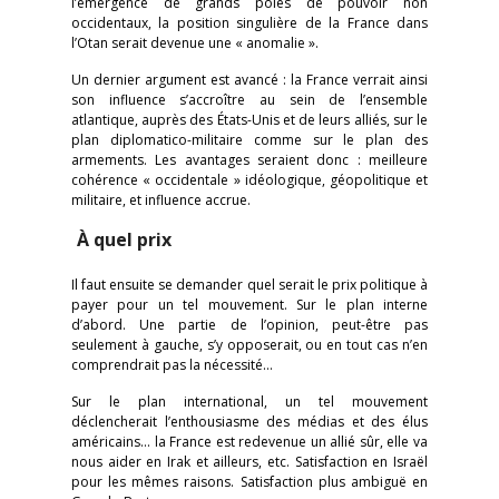
l’émergence de grands pôles de pouvoir non
occidentaux, la position singulière de la France dans
l’Otan serait devenue une « anomalie ».
Un dernier argument est avancé : la France verrait ainsi
son influence s’accroître au sein de l’ensemble
atlantique, auprès des États-Unis et de leurs alliés, sur le
plan diplomatico-militaire comme sur le plan des
armements. Les avantages seraient donc : meilleure
cohérence « occidentale » idéologique, géopolitique et
militaire, et influence accrue.
À quel prix
Il faut ensuite se demander quel serait le prix politique à
payer pour un tel mouvement. Sur le plan interne
d’abord. Une partie de l’opinion, peut-être pas
seulement à gauche, s’y opposerait, ou en tout cas n’en
comprendrait pas la nécessité…
Sur le plan international, un tel mouvement
déclencherait l’enthousiasme des médias et des élus
américains… la France est redevenue un allié sûr, elle va
nous aider en Irak et ailleurs, etc. Satisfaction en Israël
pour les mêmes raisons. Satisfaction plus ambiguë en