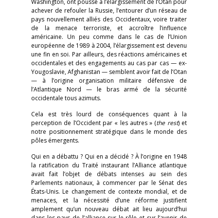
Washington, ont poussé à l’élargissement de l’Otan pour
achever de refouler la Russie, l’entourer d’un réseau de
pays nouvellement alliés des Occidentaux, voire traiter
de la menace terroriste, et accroître l’influence
américaine. Un peu comme dans le cas de l’Union
européenne de 1989 à 2004, l’élargissement est devenu
une fin en soi. Par ailleurs, des réactions américaines et
occidentales et des engagements au cas par cas — ex-
Yougoslavie, Afghanistan — semblent avoir fait de l’Otan
— à l’origine organisation militaire défensive de
l’Atlantique Nord — le bras armé de la sécurité
occidentale tous azimuts.
Cela est très lourd de conséquences quant à la
perception de l’Occident par « les autres » (
the rest
) et
notre positionnement stratégique dans le monde des
pôles émergents.
Qui en a débattu ? Qui en a décidé ? À l’origine en 1948
la ratification du Traité instaurant l’Alliance atlantique
avait fait l’objet de débats intenses au sein des
Parlements nationaux, à commencer par le Sénat des
États-Unis. Le changement de contexte mondial, et de
menaces, et la nécessité d’une réforme justifient
amplement qu’un nouveau débat ait lieu aujourd’hui
dans les pays de l’alliance sur le rôle et sur l’avenir de