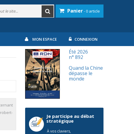
Panier
- 0 article
MON ESPACE
CONNEXION
Été 2026
n° 892
Quand la Chine
dépasse le
monde
cernant
robert-
Je participe au débat
stratégique
À vos claviers,