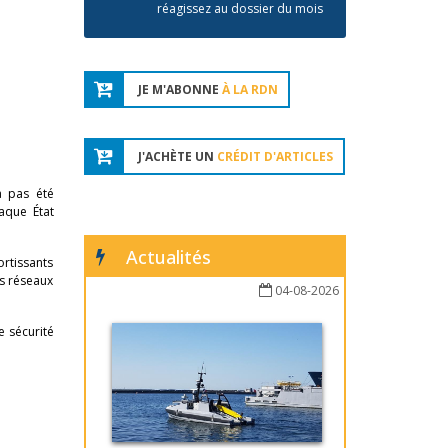
réagissez au dossier du mois
JE M'ABONNE
À LA RDN
J'ACHÈTE UN
CRÉDIT D'ARTICLES
a pas été
aque État
Actualités
rtissants
es réseaux
04-08-2026
e sécurité