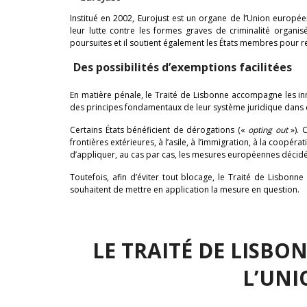
Institué en 2002, Eurojust est un organe de l’Union europé
leur lutte contre les formes graves de criminalité organis
poursuites et il soutient également les États membres pour ren
Des possibilités d’exemptions facilitées
En matière pénale, le Traité de Lisbonne accompagne les i
des principes fondamentaux de leur système juridique dans
Certains États bénéficient de dérogations («
opting out
»). C
frontières extérieures, à l’asile, à l’immigration, à la coopéra
d’appliquer, au cas par cas, les mesures européennes déci
Toutefois, afin d’éviter tout blocage, le Traité de Lisbonn
souhaitent de mettre en application la mesure en question.
LE TRAITÉ DE LISBO
L’UN