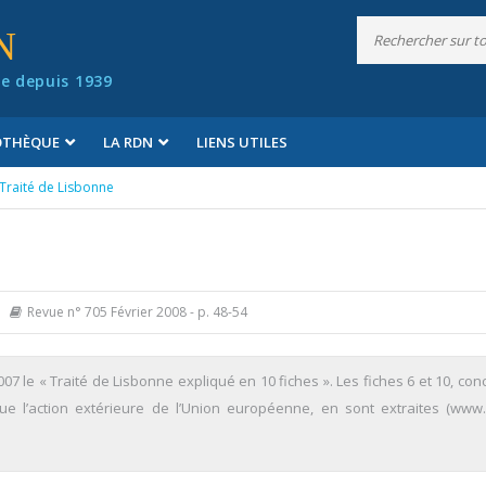
N
e depuis 1939
IOTHÈQUE
LA RDN
LIENS UTILES
 Traité de Lisbonne
Revue n° 705 Février 2008
- p. 48-54
 le « Traité de Lisbonne expliqué en 10 fiches ». Les fiches 6 et 10, con
 que l’action extérieure de l’Union européenne, en sont extraites (www.