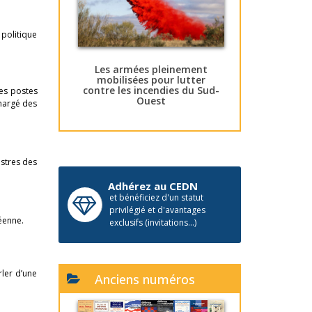
 politique
Les armées pleinement
mobilisées pour lutter
contre les incendies du Sud-
les postes
Ouest
hargé des
istres des
Adhérez au CEDN
et bénéficiez d'un statut
privilégié et d'avantages
éenne.
exclusifs (invitations...)
rler d’une
Anciens numéros