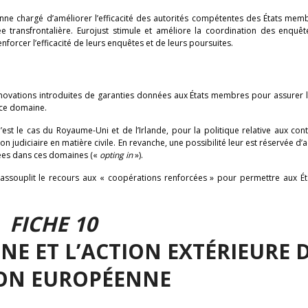
enne chargé d’améliorer l’efficacité des autorités compétentes des États me
ée transfrontalière. Eurojust stimule et améliore la coordination des enquê
forcer l’efficacité de leurs enquêtes et de leurs poursuites.
nnovations introduites de garanties données aux États membres pour assurer l
 ce domaine.
’est le cas du Royaume-Uni et de l’Irlande, pour la politique relative aux con
tion judiciaire en matière civile. En revanche, une possibilité leur est réservée d’
dées dans ces domaines («
opting in
»).
e assouplit le recours aux « coopérations renforcées » pour permettre aux Ét
FICHE 10
NNE ET L’ACTION EXTÉRIEURE 
ION EUROPÉENNE