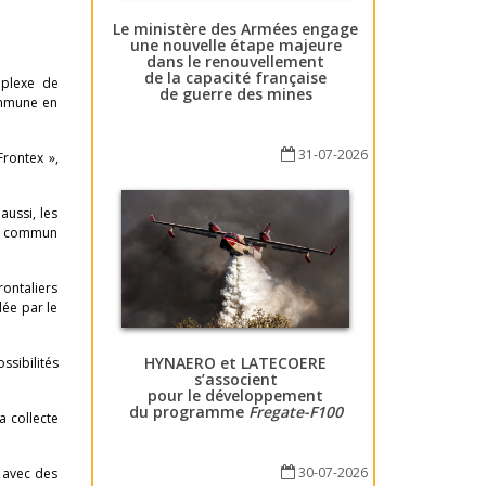
Le ministère des Armées engage
une nouvelle étape majeure
dans le renouvellement
de la capacité française
mplexe de
de guerre des mines
commune en
31-07-2026
Frontex »,
aussi, les
 en commun
rontaliers
dée par le
HYNAERO et LATECOERE
ssibilités
s’associent
pour le développement
du programme
Fregate-F100
a collecte
30-07-2026
 avec des