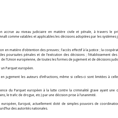
 accrue au niveau judiciaire en matière civile et pénale, à travers le pr
nnaît comme valables et applicables les décisions adoptées par les systèmes 
en matière d’obtention des preuves ; l’accès effectif à la justice ; la coopéra
des poursuites pénales et de l’exécution des décisions ; l’établissement des
de l’Union européenne, de toutes les formes de jugement et de décisions judic
er un Parquet européen.
n jugement les auteurs d’infractions, même si celles-ci sont limitées à cell
nce du Parquet européen à la lutte contre la criminalité grave ayant une 
s, le trafic de drogue, etc.) par une décision prise à l’unanimité.
et européen, Eurojust, actuellement doté de simples pouvoirs de coordinatio
rd’hui des autorités nationales.