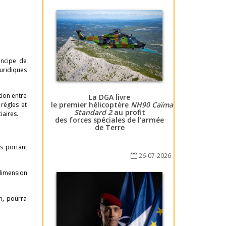
incipe de
juridiques
tion entre
La DGA livre
le premier hélicoptère
NH90 Caïman
 règles et
Standard 2
au profit
iaires.
des forces spéciales de l’armée
de Terre
es portant
26-07-2026
dimension
n, pourra