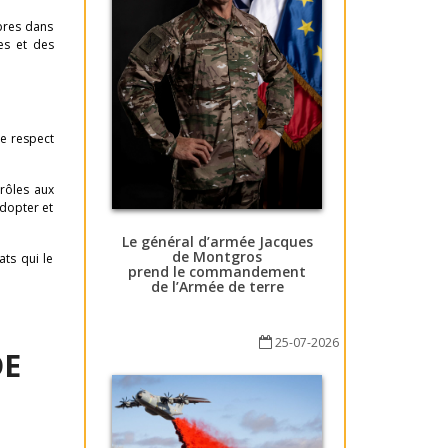
mbres dans
tes et des
e respect
trôles aux
adopter et
Le général d’armée Jacques
de Montgros
ats qui le
prend le commandement
de l’Armée de terre
25-07-2026
DE