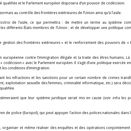
té qualifiée et le Parlement européen disposera d’un pouvoir de codécision.
ormais au contrôle des frontières extérieures de l’Union ainsi qu’à l’asile.
’octroi de l’asile, ce qui permettra : de mettre un terme au système co
s les différents États membres de l’Union ; et de développer une politique 
e gestion des frontières extérieures » et le renforcement des pouvoirs de « 
 européenne contre l’immigration illégale et la traite des êtres humains. Là 
 « codécision » avec le Parlement européen. Il s’agit d’une politique exercée
et les conditions d’immigration.
ant les infractions et les sanctions pour un certain nombre de crimes transf
nt, exploitation sexuelle des femmes, criminalité informatique, etc.) sera déci
qualifiée.
estimeraient que leur système juridique serait mis en cause (voir
infra
les po
éen de police (Europol), qui peut appuyer l’action des polices nationales dans l
 organiser et même réaliser des enquêtes et des opérations conjointement