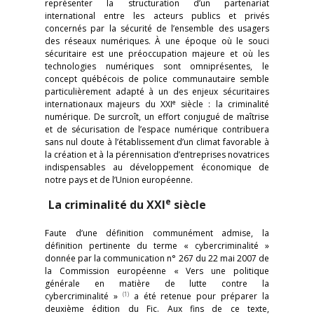
représenter la structuration d’un partenariat
international entre les acteurs publics et privés
concernés par la sécurité de l’ensemble des usagers
des réseaux numériques. À une époque où le souci
sécuritaire est une préoccupation majeure et où les
technologies numériques sont omniprésentes, le
concept québécois de police communautaire semble
particulièrement adapté à un des enjeux sécuritaires
e
internationaux majeurs du XXI
siècle : la criminalité
numérique. De surcroît, un effort conjugué de maîtrise
et de sécurisation de l’espace numérique contribuera
sans nul doute à l’établissement d’un climat favorable à
la création et à la pérennisation d’entreprises novatrices
indispensables au développement économique de
notre pays et de l’Union européenne.
e
La criminalité du XXI
siècle
Faute d’une définition communément admise, la
définition pertinente du terme « cybercriminalité »
donnée par la communication n° 267 du 22 mai 2007 de
la Commission européenne « Vers une politique
générale en matière de lutte contre la
(1)
cybercriminalité »
a été retenue pour préparer la
deuxième édition du Fic. Aux fins de ce texte,