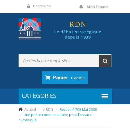
Panneau de gestion des cookies
Connexion
Mon Espace
RDN
Le débat stratégique
depuis 1939
Panier
- 0 article
Accueil
e-RDN
Revue n° 708 Mai 2008
Une police communautaire pour l'espace
numérique