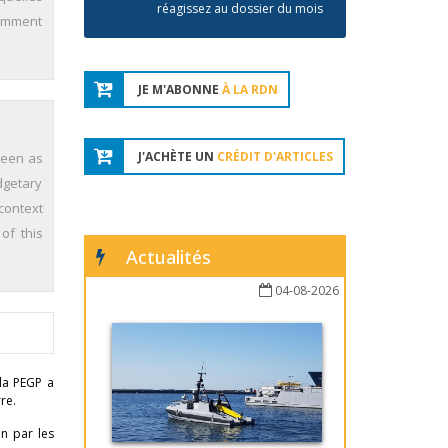
réagissez au dossier du mois
nemment
JE M'ABONNE
À LA RDN
J'ACHÈTE UN
CRÉDIT D'ARTICLES
seen as
dgetary
context
of this
Actualités
04-08-2026
 la PEGP a
re.
n par les