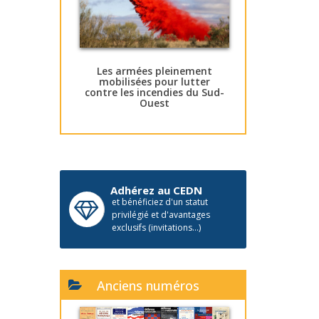
Les armées pleinement
mobilisées pour lutter
contre les incendies du Sud-
Ouest
Adhérez au CEDN
et bénéficiez d'un statut
privilégié et d'avantages
exclusifs (invitations...)
Anciens numéros