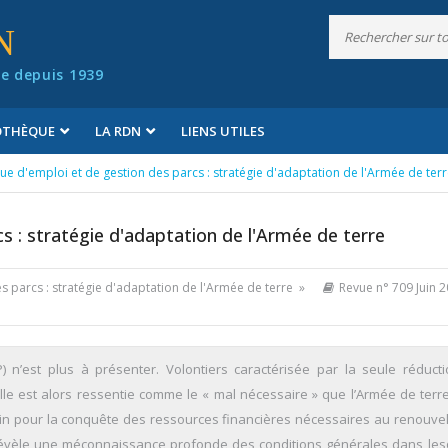
N
e depuis 1939
IOTHÈQUE
LA RDN
LIENS UTILES
que d'emploi et de gestion des parcs : stratégie d'adaptation de l'Armée de ter
cs : stratégie d'adaptation de l'Armée de terre
es parcs : stratégie d'adaptation de l'Armée de terre »
Revue n° 709 Juin 
) n’est plus à présenter. Volontiers caractérisée par la seule réduct
lle est alors ressentie comme le « mal nécessaire » que l’Armée de terre
tain pour la conquête des ressources financières nécessaires au renouve
 révèle une méconnaissance profonde des conditions générales dans les