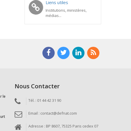
Liens utiles
Institutions, ministères,
médias...
Nous Contacter
r le
Tél. : 01 44 42 31 90
Email : contact@defnat.com
ourt
Adresse : BP 8607, 75325 Paris cedex 07