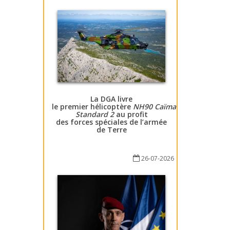
La DGA livre
le premier hélicoptère
NH90 Caïman
Standard 2
au profit
des forces spéciales de l’armée
de Terre
26-07-2026