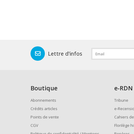
Lettre d'infos
Boutique
e
-RDN
Abonnements
Tribune
Crédits articles
e-Recensi
Points de vente
Cahiers de
CGV
Florilège h
Politique de confidentialité / Mentions
Repères