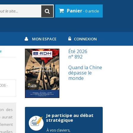
Panier
- 0 article
MON ESPACE
CONNEXION
Été 2026
re
n° 892
Quand la Chine
dépasse le
monde
2008
-
ion des
Je participe au débat
 aurait
stratégique
llement
À vos claviers,
quelles