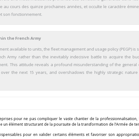
rre au cours des quinze prochaines années, et occulte le caractère émi
et son fonctionnement.
hin the French Army
pment available to units, the fleet management and usage policy (PEGP) is 
nch Army rather than the inevitably indecisive battle to acquire the bu
ment. This attitude reveals a profound misunderstanding of the general 
es over the next 15 years, and overshadows the highly strategic nature 
eprises pour ne pas compliquer le vaste chantier de la professionnalisation,
 un élément structurant de la poursuite de la transformation de l’Armée de ter
spensables pour en valider certains éléments et favoriser son appropriatio