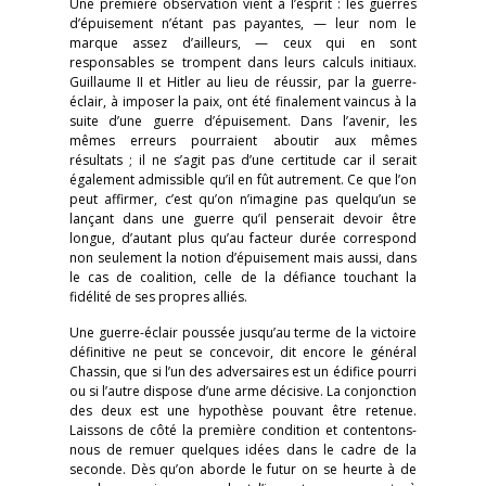
Une première observation vient à l’esprit : les guerres
d’épuisement n’étant pas payantes, — leur nom le
marque assez d’ailleurs, — ceux qui en sont
responsables se trompent dans leurs calculs initiaux.
Guillaume II et Hitler au lieu de réussir, par la guerre-
éclair, à imposer la paix, ont été finalement vaincus à la
suite d’une guerre d’épuisement. Dans l’avenir, les
mêmes erreurs pourraient aboutir aux mêmes
résultats ; il ne s’agit pas d’une certitude car il serait
également admissible qu’il en fût autrement. Ce que l’on
peut affirmer, c’est qu’on n’imagine pas quelqu’un se
lançant dans une guerre qu’il penserait devoir être
longue, d’autant plus qu’au facteur durée correspond
non seulement la notion d’épuisement mais aussi, dans
le cas de coalition, celle de la défiance touchant la
fidélité de ses propres alliés.
Une guerre-éclair poussée jusqu’au terme de la victoire
définitive ne peut se concevoir, dit encore le général
Chassin, que si l’un des adversaires est un édifice pourri
ou si l’autre dispose d’une arme décisive. La conjonction
des deux est une hypothèse pouvant être retenue.
Laissons de côté la première condition et contentons-
nous de remuer quelques idées dans le cadre de la
seconde. Dès qu’on aborde le futur on se heurte à de