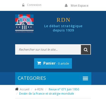
Panneau de gestion des cookies
Connexion
Mon Espace
RDN
Le débat stratégique
depuis 1939
Panier
- 0 article
Accueil
e-RDN
Revue n° 071 Juin 1950
Destin de la France et stratégie mondiale