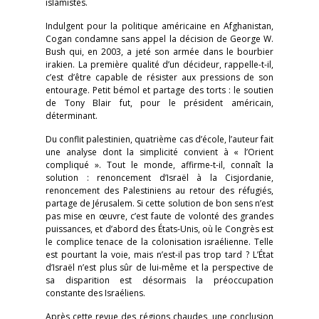
islamistes.
Indulgent pour la politique américaine en Afghanistan,
Cogan condamne sans appel la décision de George W.
Bush qui, en 2003, a jeté son armée dans le bourbier
irakien. La première qualité d’un décideur, rappelle-t-il,
c’est d’être capable de résister aux pressions de son
entourage. Petit bémol et partage des torts : le soutien
de Tony Blair fut, pour le président américain,
déterminant.
Du conflit palestinien, quatrième cas d’école, l’auteur fait
une analyse dont la simplicité convient à « l’Orient
compliqué ». Tout le monde, affirme-t-il, connaît la
solution : renoncement d’Israël à la Cisjordanie,
renoncement des Palestiniens au retour des réfugiés,
partage de Jérusalem. Si cette solution de bon sens n’est
pas mise en œuvre, c’est faute de volonté des grandes
puissances, et d’abord des États-Unis, où le Congrès est
le complice tenace de la colonisation israélienne. Telle
est pourtant la voie, mais n’est-il pas trop tard ? L’État
d’Israël n’est plus sûr de lui-même et la perspective de
sa disparition est désormais la préoccupation
constante des Israéliens.
Après cette revue des régions chaudes, une conclusion