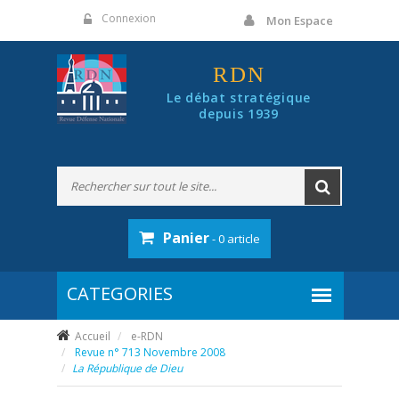
Panneau de gestion des cookies
Connexion
Mon Espace
RDN
Le débat stratégique
depuis 1939
Panier
- 0 article
Accueil
e-RDN
Revue n° 713 Novembre 2008
La République de Dieu