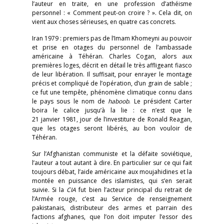
l’auteur en traite, en une profession d’athéisme
personnel : « Comment peut-on croire ? ». Cela dit, on
vient aux choses sérieuses, en quatre cas concrets.
Iran 1979 : premiers pas de l’Imam Khomeyni au pouvoir
et prise en otages du personnel de l’ambassade
américaine à Téhéran. Charles Cogan, alors aux
premières loges, décrit en détail le très affligeant fiasco
de leur libération. Il suffisait, pour enrayer le montage
précis et compliqué de l’opération, d’un grain de sable ;
ce fut une tempête, phénomène climatique connu dans
le pays sous le nom de
haboob
. Le président Carter
boira le calice jusqu’à la lie : ce n’est que le
21 janvier 1981, jour de l’investiture de Ronald Reagan,
que les otages seront libérés, au bon vouloir de
Téhéran.
Sur l’Afghanistan communiste et la défaite soviétique,
l’auteur a tout autant à dire. En particulier sur ce qui fait
toujours débat, l’aide américaine aux moujahidines et la
montée en puissance des islamistes, qui s’en serait
suivie. Si la
CIA
fut bien l’acteur principal du retrait de
l’Armée rouge, c’est au Service de renseignement
pakistanais, distributeur des armes et parrain des
factions afghanes, que l’on doit imputer l’essor des