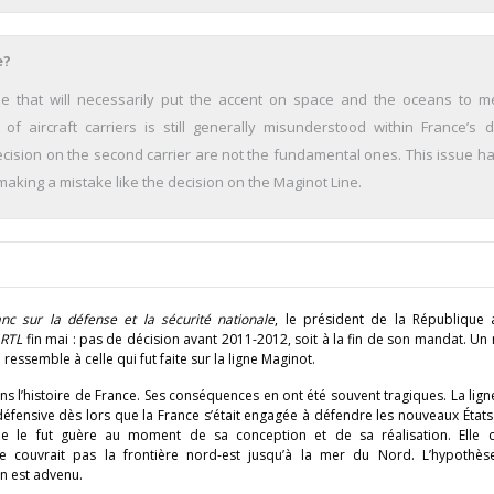
e?
pe that will neces­sarily put the accent on space and the oceans to m
 of aircraft carriers is still generally misunderstood within France’s 
cision on the second carrier are not the fun­damental ones. This issue ha
making a mistake like the decision on the Maginot Line.
anc sur la défense et la sécurité nationale
, le président de la République 
r
RTL
fin mai : pas de décision avant 2011-2012, soit à la fin de son mandat. Un
ressemble à celle qui fut faite sur la ligne Maginot.
ns l’histoire de France. Ses conséquences en ont été souvent tragiques. La lig
défensive dès lors que la France s’était engagée à défendre les nouveaux État
 ne le fut guère au moment de sa conception et de sa réalisation. Elle co
e couvrait pas la frontière nord-est jusqu’à la mer du Nord. L’hypothè
en est advenu.