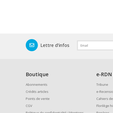
Lettre d'infos
Boutique
e
-RDN
Abonnements
Tribune
Crédits articles
e-Recensi
Points de vente
Cahiers de
CGV
Florilège h
Politique de confidentialité / Mentions
Repères