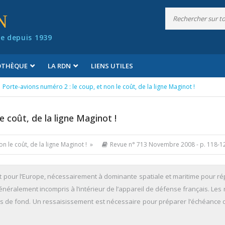
N
e depuis 1939
IOTHÈQUE
LA RDN
LIENS UTILES
Porte-avions numéro 2 : le coup, et non le coût, de la ligne Maginot !
e coût, de la ligne Maginot !
on le coût, de la ligne Maginot ! »
Revue n° 713 Novembre 2008
- p. 118-1
 et pour l’Europe, nécessairement à dominante spatiale et maritime pour r
généralement incompris à l’intérieur de l’appareil de défense français. Les
ns de fond. Un ressaisissement est nécessaire pour préparer l’échéance 