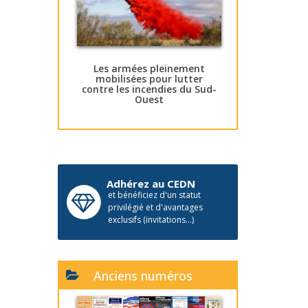
Les armées pleinement
mobilisées pour lutter
contre les incendies du Sud-
Ouest
Adhérez au CEDN
et bénéficiez d'un statut
privilégié et d'avantages
exclusifs (invitations...)
Anciens numéros