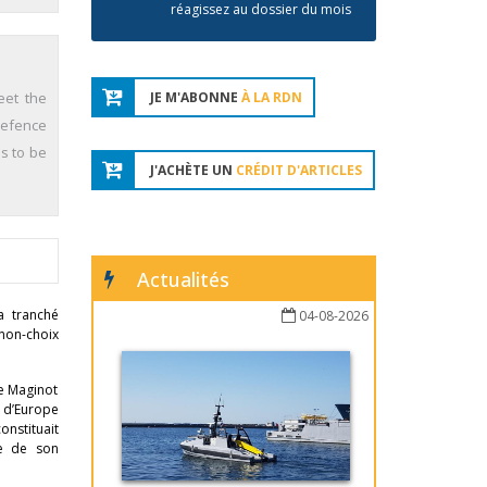
réagissez au dossier du mois
eet the
JE M'ABONNE
À LA RDN
defence
s to be
J'ACHÈTE UN
CRÉDIT D'ARTICLES
Actualités
a tranché
04-08-2026
 non-choix
ne Maginot
s d’Europe
nstituait
se de son