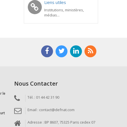
Liens utiles
Institutions, ministères,
médias...
Nous Contacter
r le
Tél. : 01 44 42 31 90
Email : contact@defnat.com
ourt
Adresse : BP 8607, 75325 Paris cedex 07