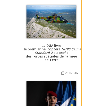
La DGA livre
le premier hélicoptère
NH90 Caïman
Standard 2
au profit
des forces spéciales de l’armée
de Terre
26-07-2026