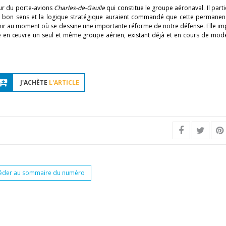
ur du porte-avions
Charles-de-Gaulle
qui constitue le groupe aéronaval. Il parti
Le bon sens et la logique stratégique auraient commandé que cette permanenc
nir au moment où se dessine une importante réforme de notre défense. Elle imp
 en œuvre un seul et même groupe aérien, existant déjà et en cours de mode
J'ACHÈTE
L'ARTICLE
éder au sommaire du numéro