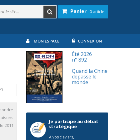
Panier
- 0 article
MON ESPACE
CONNEXION
Été 2026
n° 892
Quand la Chine
dépasse le
monde
23
épondre
 raisons
Je participe au débat
de 2011
stratégique
À vos claviers,