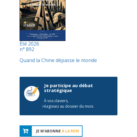
Été 2026
n° 892
Quand la Chine dépasse le monde
Je participe au débat
stratégique
À vos claviers,
réagissez au dossier du mois
JE M'ABONNE
À LA RDN