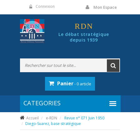
Panneau de gestion des cookies
Connexion
Mon Espace
RDN
Le débat stratégique
depuis 1939
Panier
- 0 article
Accueil
e-RDN
Revue n° 071 Juin 1950
Diego-Suarez, base stratégique