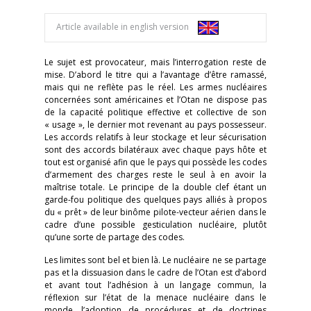
Article available in english version
Le sujet est provocateur, mais l’interrogation reste de
mise. D’abord le titre qui a l’avantage d’être ramassé,
mais qui ne reflète pas le réel. Les armes nucléaires
concernées sont américaines et l’Otan ne dispose pas
de la capacité politique effective et collective de son
« usage », le dernier mot revenant au pays possesseur.
Les accords relatifs à leur stockage et leur sécurisation
sont des accords bilatéraux avec chaque pays hôte et
tout est organisé afin que le pays qui possède les codes
d’armement des charges reste le seul à en avoir la
maîtrise totale. Le principe de la double clef étant un
garde-fou politique des quelques pays alliés à propos
du « prêt » de leur binôme pilote-vecteur aérien dans le
cadre d’une possible gesticulation nucléaire, plutôt
qu’une sorte de partage des codes.
Les limites sont bel et bien là. Le nucléaire ne se partage
pas et la dissuasion dans le cadre de l’Otan est d’abord
et avant tout l’adhésion à un langage commun, la
réflexion sur l’état de la menace nucléaire dans le
monde, l’adoption de procédures et de doctrines