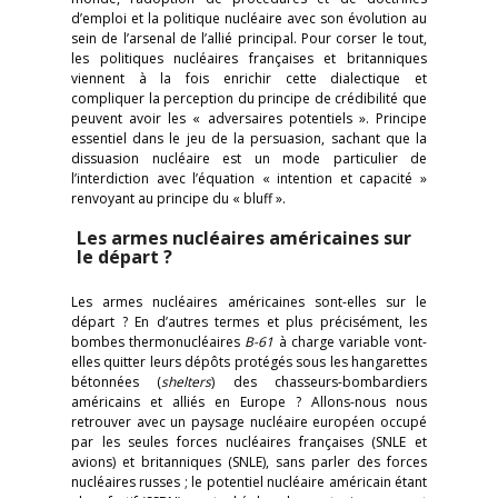
d’emploi et la politique nucléaire avec son évolution au
sein de l’arsenal de l’allié principal. Pour corser le tout,
les politiques nucléaires françaises et britanniques
viennent à la fois enrichir cette dialectique et
compliquer la perception du principe de crédibilité que
peuvent avoir les « adversaires potentiels ». Principe
essentiel dans le jeu de la persuasion, sachant que la
dissuasion nucléaire est un mode particulier de
l’interdiction avec l’équation « intention et capacité »
renvoyant au principe du « bluff ».
Les armes nucléaires américaines sur
le départ ?
Les armes nucléaires américaines sont-elles sur le
départ ? En d’autres termes et plus précisément, les
bombes thermonucléaires
B-61
à charge variable vont-
elles quitter leurs dépôts protégés sous les hangarettes
bétonnées (
shelters
) des chasseurs-bombardiers
américains et alliés en Europe ? Allons-nous nous
retrouver avec un paysage nucléaire européen occupé
par les seules forces nucléaires françaises (SNLE et
avions) et britanniques (SNLE), sans parler des forces
nucléaires russes ; le potentiel nucléaire américain étant