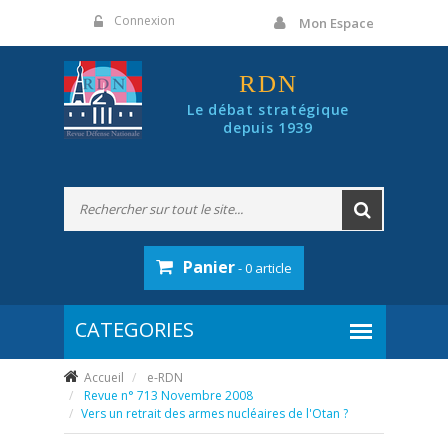
Panneau de gestion des cookies
Connexion
Mon Espace
RDN
Le débat stratégique
depuis 1939
Panier
- 0 article
Accueil
e-RDN
Revue n° 713 Novembre 2008
Vers un retrait des armes nucléaires de l'Otan ?