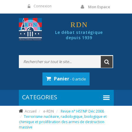
Panneau de gestion des cookies
Connexion
Mon Espace
RDN
Le débat stratégique
depuis 1939
Panier
- 0 article
Accueil
e-RDN
Revue n° HSTNP Déc 2008
Terrorisme nucléaire, radiologique, biologique et
chimique et prolifération des armes de destruction
massive