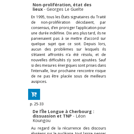
Non-prolifération, état des
lieux
-
Georges Le Guelte
En 1995, tous les États signataires du Traité
de non-prolifération décidaient, par
consensus, d’en proroger l’application pour
une durée indéfinie. Dix ans plus tard, ils ne
parvenaient pas à se mettre d’accord sur
quelque sujet que ce soit. Depuis lors,
aucun des problèmes sur lesquels ils
s’étaient affrontés n’a été résolu, et de
nouvelles difficultés s’y sont ajoutées. Sauf
si des mesures énergiques sont prises dans
l’intervalle, leur prochaine rencontre risque
de ne pas être placée sous de meilleurs
auspices.
p. 25-33
De l’Île Longue à Cherbourg :
dissuasion et TNP
-
Léon
Koungou
Au regard de la récurrence des discours
élyséens sur le nucléaire, tout laisse penser