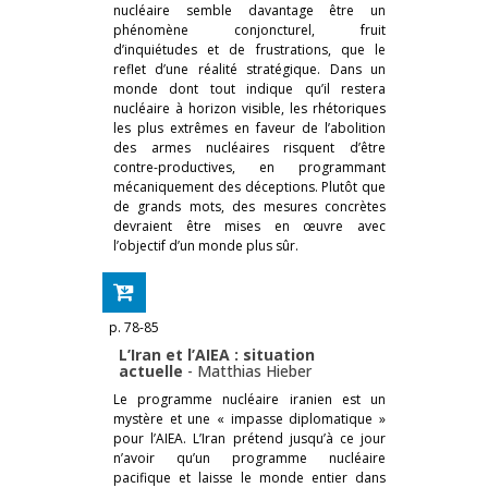
nucléaire semble davantage être un
phénomène conjoncturel, fruit
d’inquiétudes et de frustrations, que le
reflet d’une réalité stratégique. Dans un
monde dont tout indique qu’il restera
nucléaire à horizon visible, les rhétoriques
les plus extrêmes en faveur de l’abolition
des armes nucléaires risquent d’être
contre-productives, en programmant
mécaniquement des déceptions. Plutôt que
de grands mots, des mesures concrètes
devraient être mises en œuvre avec
l’objectif d’un monde plus sûr.
p. 78-85
L’Iran et l’AIEA : situation
actuelle
-
Matthias Hieber
Le programme nucléaire iranien est un
mystère et une « impasse diplomatique »
pour l’AIEA. L’Iran prétend jusqu’à ce jour
n’avoir qu’un programme nucléaire
pacifique et laisse le monde entier dans