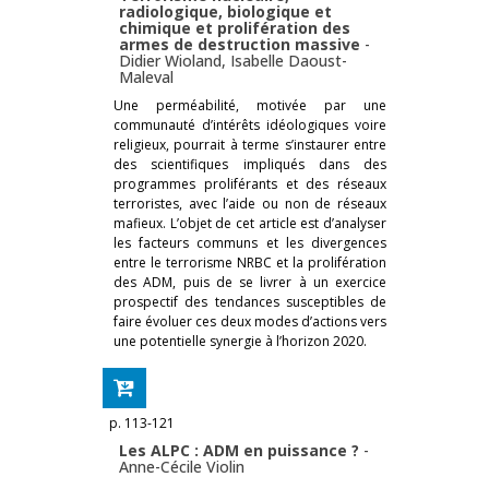
radiologique, biologique et
chimique et prolifération des
armes de destruction massive
-
Didier Wioland
,
Isabelle Daoust-
Maleval
Une perméabilité, motivée par une
communauté d’intérêts idéologiques voire
religieux, pourrait à terme s’instaurer entre
des scientifiques impliqués dans des
programmes proliférants et des réseaux
terroristes, avec l’aide ou non de réseaux
mafieux. L’objet de cet article est d’analyser
les facteurs communs et les divergences
entre le terrorisme NRBC et la prolifération
des ADM, puis de se livrer à un exercice
prospectif des tendances susceptibles de
faire évoluer ces deux modes d’actions vers
une potentielle synergie à l’horizon 2020.
p. 113-121
Les ALPC : ADM en puissance ?
-
Anne-Cécile Violin