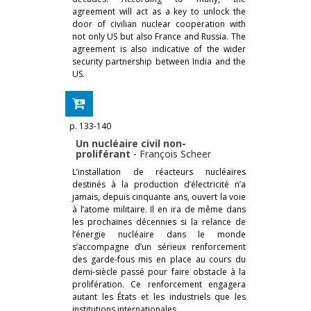
agreement will act as a key to unlock the
door of civilian nuclear cooperation with
not only US but also France and Russia. The
agreement is also indicative of the wider
security partnership between India and the
US.
p. 133-140
Un nucléaire civil non-
proliférant
-
François Scheer
L’installation de réacteurs nucléaires
destinés à la production d’électricité n’a
jamais, depuis cinquante ans, ouvert la voie
à l’atome militaire. Il en ira de même dans
les prochaines décennies si la relance de
l’énergie nucléaire dans le monde
s’accompagne d’un sérieux renforcement
des garde-fous mis en place au cours du
demi-siècle passé pour faire obstacle à la
prolifération. Ce renforcement engagera
autant les États et les industriels que les
institutions internationales.