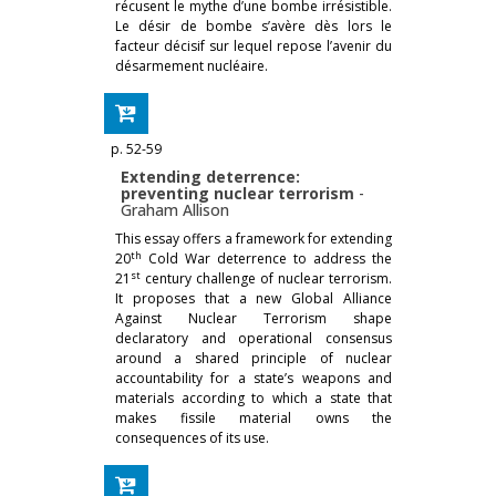
récusent le mythe d’une bombe irrésistible.
Le désir de bombe s’avère dès lors le
facteur décisif sur lequel repose l’avenir du
désarmement nucléaire.
p. 52-59
Extending deterrence:
preventing nuclear terrorism
-
Graham Allison
This essay offers a framework for extending
th
20
Cold War deterrence to address the
st
21
century challenge of nuclear terrorism.
It proposes that a new Global Alliance
Against Nuclear Terrorism shape
declaratory and operational consensus
around a shared principle of nuclear
accountability for a state’s weapons and
materials according to which a state that
makes fissile material owns the
consequences of its use.