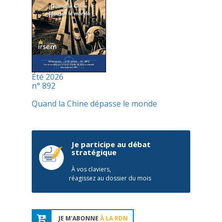
Été 2026
n° 892
Quand la Chine dépasse le monde
Je participe au débat
stratégique
À vos claviers,
réagissez au dossier du mois
JE M'ABONNE
À LA RDN