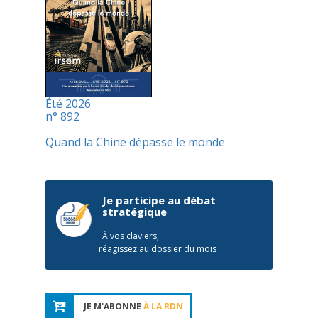
Été 2026
n° 892
Quand la Chine dépasse le monde
Je participe au débat
stratégique
À vos claviers,
réagissez au dossier du mois
JE M'ABONNE
À LA RDN