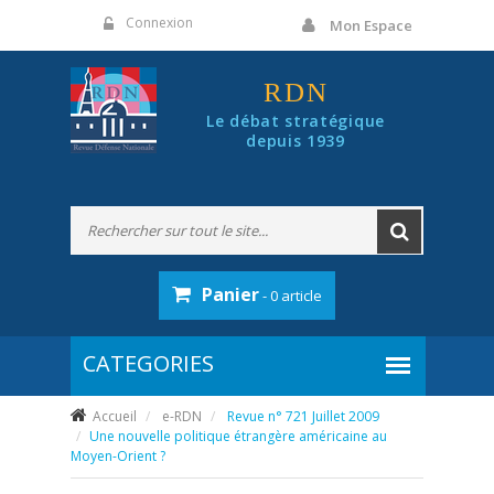
Panneau de gestion des cookies
Connexion
Mon Espace
RDN
Le débat stratégique
depuis 1939
Panier
- 0 article
Accueil
e-RDN
Revue n° 721 Juillet 2009
Une nouvelle politique étrangère américaine au
Moyen-Orient ?