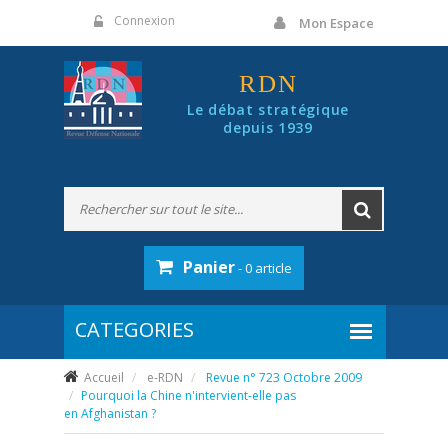
Panneau de gestion des cookies
Connexion
Mon Espace
RDN
Le débat stratégique
depuis 1939
Panier
- 0 article
Accueil
e-RDN
Revue n° 723 Octobre 2009
Pourquoi la Chine n'intervient-elle pas
en Afghanistan ?