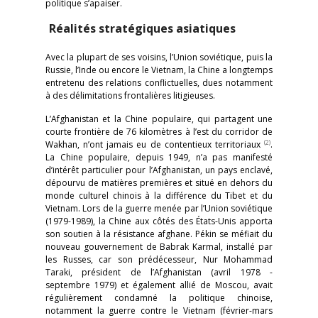
politique s’apaiser.
Réalités stratégiques asiatiques
Avec la plupart de ses voisins, l’Union soviétique, puis la
Russie, l’Inde ou encore le Vietnam, la Chine a longtemps
entretenu des relations conflictuelles, dues notamment
à des délimitations frontalières litigieuses.
L’Afghanistan et la Chine populaire, qui partagent une
courte frontière de 76 kilomètres à l’est du corridor de
(2)
Wakhan, n’ont jamais eu de contentieux territoriaux
.
La Chine populaire, depuis 1949, n’a pas manifesté
d’intérêt particulier pour l’Afghanistan, un pays enclavé,
dépourvu de matières premières et situé en dehors du
monde culturel chinois à la différence du Tibet et du
Vietnam. Lors de la guerre menée par l’Union soviétique
(1979-1989), la Chine aux côtés des États-Unis apporta
son soutien à la résistance afghane. Pékin se méfiait du
nouveau gouvernement de Babrak Karmal, installé par
les Russes, car son prédécesseur, Nur Mohammad
Taraki, président de l’Afghanistan (avril 1978 -
septembre 1979) et également allié de Moscou, avait
régulièrement condamné la politique chinoise,
notamment la guerre contre le Vietnam (février-mars