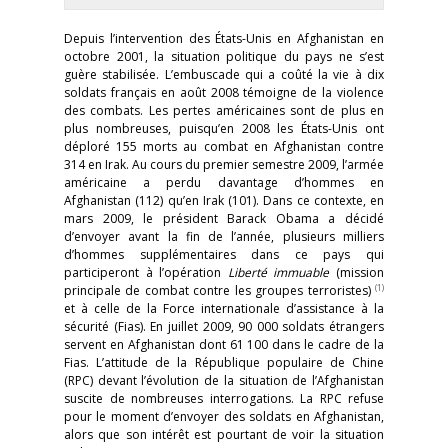
Depuis l’intervention des États-Unis en Afghanistan en
octobre 2001, la situation politique du pays ne s’est
guère stabilisée. L’embuscade qui a coûté la vie à dix
soldats français en août 2008 témoigne de la violence
des combats. Les pertes américaines sont de plus en
plus nombreuses, puisqu’en 2008 les États-Unis ont
déploré 155 morts au combat en Afghanistan contre
314 en Irak. Au cours du premier semestre 2009, l’armée
américaine a perdu davantage d’hommes en
Afghanistan (112) qu’en Irak (101). Dans ce contexte, en
mars 2009, le président Barack Obama a décidé
d’envoyer avant la fin de l’année, plusieurs milliers
d’hommes supplémentaires dans ce pays qui
participeront à l’opération
Liberté immuable
(mission
(1)
principale de combat contre les groupes terroristes)
et à celle de la Force internationale d’assistance à la
sécurité (Fias). En juillet 2009, 90 000 soldats étrangers
servent en Afghanistan dont 61 100 dans le cadre de la
Fias. L’attitude de la République populaire de Chine
(RPC) devant l’évolution de la situation de l’Afghanistan
suscite de nombreuses interrogations. La RPC refuse
pour le moment d’envoyer des soldats en Afghanistan,
alors que son intérêt est pourtant de voir la situation