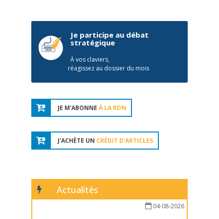
Je participe au débat
stratégique
À vos claviers,
réagissez au dossier du mois
JE M'ABONNE
À LA RDN
J'ACHÈTE UN
CRÉDIT D'ARTICLES
Actualités
04-08-2026