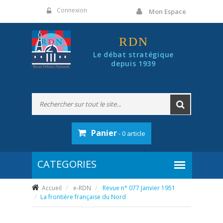
Panneau de gestion des cookies
Connexion
Mon Espace
RDN
Le débat stratégique
depuis 1939
Panier
- 0 article
Accueil
e-RDN
Revue n° 077 Janvier 1951
La frontière française du Nord