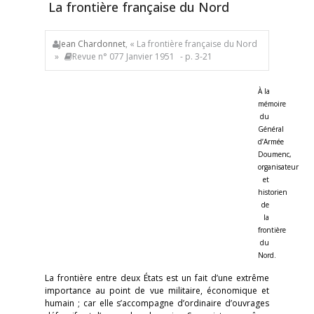
La frontière française du Nord
Jean Chardonnet
, « La frontière française du Nord
»
Revue n° 077 Janvier 1951
- p. 3-21
À la
mémoire
du
Général
d’Armée
Doumenc,
organisateur
et
historien
de
la
frontière
du
Nord.
La frontière entre deux États est un fait d’une extrême
importance au point de vue militaire, économique et
humain ; car elle s’accompagne d’ordinaire d’ouvrages