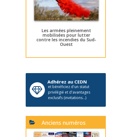
Les armées pleinement
mobilisées pour lutter
contre les incendies du Sud-
Ouest
Adhérez au CEDN
et bénéficiez d'un statut
privilégié et d'avantages
exclusifs (invitations...)
Anciens numéros