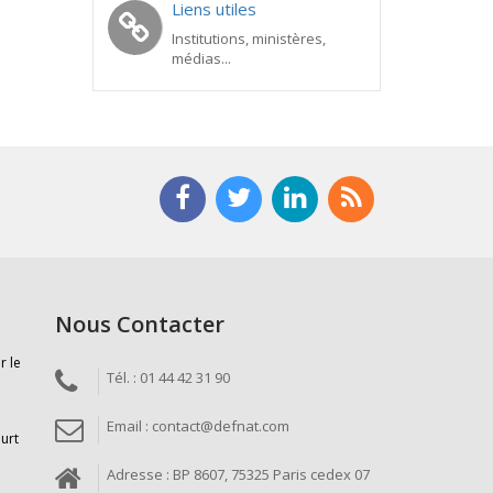
Liens utiles
Institutions, ministères,
médias...
Nous Contacter
r le
Tél. : 01 44 42 31 90
Email : contact@defnat.com
ourt
Adresse : BP 8607, 75325 Paris cedex 07