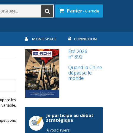
Panier
- 0 article
MON ESPACE
CONNEXION
Été 2026
n° 892
Quand la Chine
dépasse le
monde
ompare les
 variable,
Je participe au débat
stratégique
mpétitions
À vos claviers,