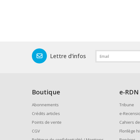
Lettre d'infos
Boutique
e
-RDN
Abonnements
Tribune
Crédits articles
e-Recensi
Points de vente
Cahiers de
CGV
Florilège h
Politique de confidentialité / Mentions
Repères