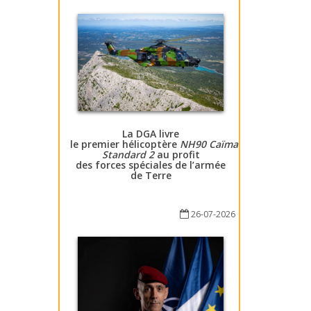
La DGA livre
le premier hélicoptère
NH90 Caïman
Standard 2
au profit
des forces spéciales de l’armée
de Terre
26-07-2026