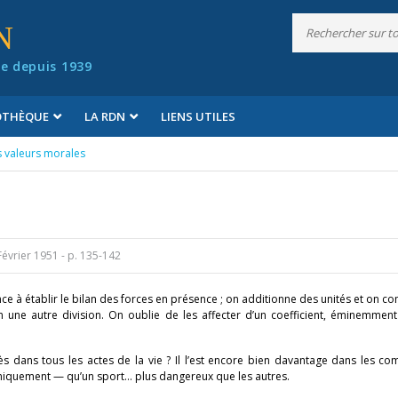
N
e depuis 1939
IOTHÈQUE
LA RDN
LIENS UTILES
s valeurs morales
Février 1951
- p. 135-142
à établir le bilan des forces en présence ; on additionne des unités et on c
 une autre division. On oublie de les affecter d’un coefficient, éminemment
s dans tous les actes de la vie ? Il l’est encore bien davantage dans les co
hniquement — qu’un sport… plus dangereux que les autres.