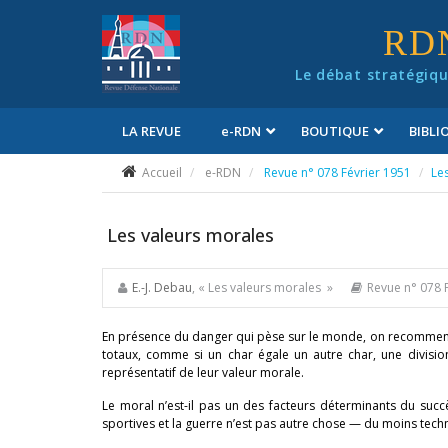
Panneau de gestion des cookies
RD
Le débat stratégiqu
LA REVUE
e
-RDN
BOUTIQUE
BIBL
Conditions générales de vente
Accueil
e-RDN
Revue n° 078 Février 1951
Le
Les valeurs morales
E.-J. Debau
, « Les valeurs morales »
Revue n° 078 
En présence du danger qui pèse sur le monde, on recommence 
totaux, comme si un char égale un autre char, une division
représentatif de leur valeur morale.
Le moral n’est-il pas un des facteurs déterminants du succè
sportives et la guerre n’est pas autre chose — du moins tec