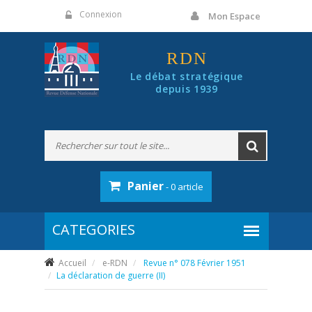
Panneau de gestion des cookies
Connexion
Mon Espace
RDN
Le débat stratégique
depuis 1939
Panier
- 0 article
Accueil
e-RDN
Revue n° 078 Février 1951
La déclaration de guerre (II)