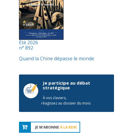
Été 2026
n° 892
Quand la Chine dépasse le monde
Je participe au débat
stratégique
À vos claviers,
réagissez au dossier du mois
JE M'ABONNE
À LA RDN