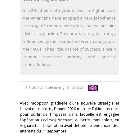
In 2010, their ninth year of war in Afghanistan,
the Americans have adopted a new, last-chance
strategy of counter-insurgency, based on joint
civil-military action. This new strategy is strongly
influenced by the research of French analysts in
the 1960s; it has little chance of suc­cess, since it
cannot transcend military and political
contradictions.
Article available in english version
Avec l’adoption graduelle d’une nouvelle stratégie et
l’envoi de renforts, l’année 2010 marque l’ultime recours
pour sortir de l’impasse dans laquelle est engagée
l’opération
Enduring freedom
, « liberté immuable », en
Afghanistan. L’opération avait débuté au lendemain des
attentats du 11 septembre.