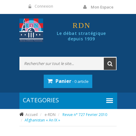
Panneau de gestion des cookies
Connexion
Mon Espace
RDN
Le débat stratégique
depuis 1939
Panier
- 0 article
Accueil
e-RDN
Revue n° 727 Fevrier 2010
Afghanistan « An IX »