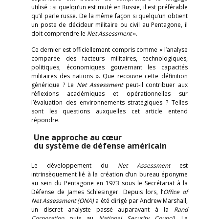
utilisé : si quelqu’un est muté en Russie, il est préférable
qu’il parle russe. De la même façon si quelqu’un obtient
un poste de décideur militaire ou civil au Pentagone, il
doit comprendre le
Net Assessment
».
Ce dernier est officiellement compris comme « l’analyse
comparée des facteurs militaires, technologiques,
politiques, économiques gouvernant les capacités
militaires des nations ». Que recouvre cette définition
générique ? Le
Net Assessment
peut-il contribuer aux
réflexions académiques et opérationnelles sur
l’évaluation des environnements stratégiques ? Telles
sont les questions auxquelles cet article entend
répondre.
Une approche au cœur
du système de défense américain
Le développement du
Net Assessment
est
intrinsèquement lié à la création d’un bureau éponyme
au sein du Pentagone en 1973 sous le Secrétariat à la
Défense de James Schlesinger. Depuis lors, l’
Office of
Net Assessment (ONA)
a été dirigé par Andrew Marshall,
un discret analyste passé auparavant à la
Rand
Corporation
puis au
National Security Council
. La