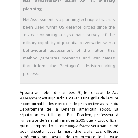
Net Assessment: views on US military
planning
Net Assessment is a planning technique that has
been used within US defence circles since the
1970s. Combining a systematic survey of the
military capability of potential adversaries with a
behavioural assessment of the latter, this
method generates scenarios and war games
that inform the Pentagon’s decision-making
process.
Apparu au début des années 70, le concept de
Net
Assessment
est aujourd’hui devenu une grille de lecture
incontournable des exercices de prospective au sein du
Département de la Défense américain (
DoD
). Sa
réputation est telle que Paul Bracken, professeur à
l’université de Yale, affirmait en 2006 que « tout officier
qui ne comprend pas cette
lingua franca
sera handicapé
pour discuter avec la hiérarchie civile. Les officiers
supérieurs ont besoin de comprendre le langage