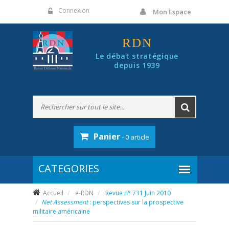
Panneau de gestion des cookies
Connexion
Mon Espace
RDN
Le débat stratégique
depuis 1939
Panier
- 0 article
Accueil
e-RDN
Revue n° 731 Juin 2010
Net Assessment
: perspectives sur la prospective
militaire américaine