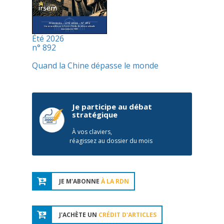
Été 2026
n° 892
Quand la Chine dépasse le monde
Je participe au débat
stratégique
À vos claviers,
réagissez au dossier du mois
JE M'ABONNE
À LA RDN
J'ACHÈTE UN
CRÉDIT D'ARTICLES