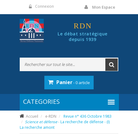
Panneau de gestion des cookies
Connexion
Mon Espace
RDN
Le débat stratégique
depuis 1939
Panier
- 0 article
Accueil
e-RDN
Revue n° 436 Octobre 1983
Science et défense
- La recherche de défense - (I)
La recherche amont