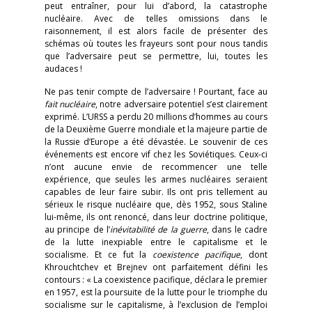
peut entraîner, pour lui d’abord, la catastrophe
nucléaire. Avec de telles omissions dans le
raisonnement, il est alors facile de présenter des
schémas où toutes les frayeurs sont pour nous tandis
que l’adversaire peut se permettre, lui, toutes les
audaces !
Ne pas tenir compte de l’adversaire ! Pourtant, face au
fait nucléaire
, notre adversaire potentiel s’est clairement
exprimé. L’URSS a perdu 20 millions d’hommes au cours
de la Deuxième Guerre mondiale et la majeure partie de
la Russie d’Europe a été dévastée. Le souvenir de ces
événements est encore vif chez les Soviétiques. Ceux-ci
n’ont aucune envie de recommencer une telle
expérience, que seules les armes nucléaires seraient
capables de leur faire subir. Ils ont pris tellement au
sérieux le risque nucléaire que, dès 1952, sous Staline
lui-même, ils ont renoncé, dans leur doctrine politique,
au principe de l’
inévitabilité de la guerre
, dans le cadre
de la lutte inexpiable entre le capitalisme et le
socialisme. Et ce fut la
coexistence pacifique
, dont
Khrouchtchev et Brejnev ont parfaitement défini les
contours : « La coexistence pacifique, déclara le premier
en 1957, est la poursuite de la lutte pour le triomphe du
socialisme sur le capitalisme, à l’exclusion de l’emploi