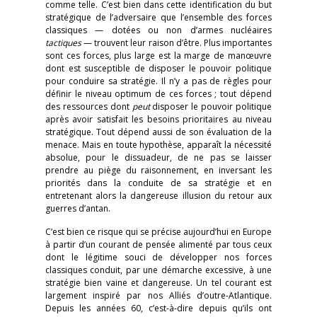
comme telle. C’est bien dans cette identification du but
stratégique de l’adversaire que l’ensemble des forces
classiques — dotées ou non d’armes nucléaires
tactiques
— trouvent leur raison d’être. Plus importantes
sont ces forces, plus large est la marge de manœuvre
dont est susceptible de disposer le pouvoir politique
pour conduire sa stratégie. Il n’y a pas de règles pour
définir le niveau optimum de ces forces ; tout dépend
des ressources dont
peut
disposer le pouvoir politique
après avoir satisfait les besoins prioritaires au niveau
stratégique. Tout dépend aussi de son évaluation de la
menace. Mais en toute hypothèse, apparaît la nécessité
absolue, pour le dissuadeur, de ne pas se laisser
prendre au piège du raisonnement, en inversant les
priorités dans la conduite de sa stratégie et en
entretenant alors la dangereuse illusion du retour aux
guerres d’antan.
C’est bien ce risque qui se précise aujourd’hui en Europe
à partir d’un courant de pensée alimenté par tous ceux
dont le légitime souci de développer nos forces
classiques conduit, par une démarche excessive, à une
stratégie bien vaine et dangereuse. Un tel courant est
largement inspiré par nos Alliés d’outre-Atlantique.
Depuis les années 60, c’est-à-dire depuis qu’ils ont