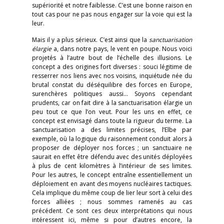
supériorité et notre faiblesse. C’est une bonne raison en
tout cas pour ne pas nous engager sur la voie qui est la
leur.
Mais il y a plus sérieux. C’est ainsi que la
sanctuarisation
élargie
a, dans notre pays, le vent en poupe. Nous voici
projetés à l’autre bout de l’échelle des illusions. Le
concept a des origines fort diverses : souci légitime de
resserrer nos liens avec nos voisins, inquiétude née du
brutal constat du déséquilibre des forces en Europe,
surenchères politiques aussi… Soyons cependant
prudents, car on fait dire à la sanctuarisation élargie un
peu tout ce que l’on veut. Pour les uns en effet, ce
concept est envisagé dans toute la rigueur du terme. La
sanctuarisation a des limites précises, l’Elbe par
exemple, où la logique du raisonnement conduit alors à
proposer de déployer nos forces ; un sanctuaire ne
saurait en effet être défendu avec des unités déployées
à plus de cent kilomètres à l’intérieur de ses limites.
Pour les autres, le concept entraîne essentiellement un
déploiement en avant des moyens nucléaires tactiques.
Cela implique du même coup de lier leur sort à celui des
forces alliées ; nous sommes ramenés au cas
précédent. Ce sont ces deux interprétations qui nous
intéressent ici, même si pour d’autres encore, la