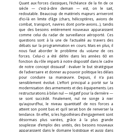
Quant aux forces classiques, l’échéance de la fin de ce
siècle — c’est-à-dire demain — est, on le sait,
redoutable. Beaucoup de matériels majeurs arriveront
d’ici-là en limite d’âge (chars, hélicoptères, avions de
combat, transport, navires dont porte-avions…), tandis
que des besoins entièrement nouveaux apparaissent
comme celui du radar de surveillance aéroporté. Ces
questions sont à la une de l’actualité au travers des
débats sur la programmation en cours. Mais en plus, il
nous faut aborder le problème du
volume
de ces
forces. Celui-ci a été défini dans les années 60 en
fonction du rôle imparti à notre dispositif dans le cadre
de notre concept dissuasif : évaluer le but stratégique
de l’adversaire et donner au pouvoir politique les délais
pour conduire sa manœuvre. Depuis, il n’a pas
sensiblement évolué. L’effort principal a porté sur la
modernisation des armements et des équipements. Les
restructurations à bilan nul — négatif pour la dernière —
se sont succédé. Finalement, nul ne songe à nier
qu’aujourd’hui, le niveau quantitatif de nos forces a
atteint son point bas et qu’il serait bon de renverser la
tendance. En effet, si les hypothèses d’engagement sont
désormais plus variées, grâce à la plus grande
souplesse d’emploi des unités, des besoins nouveaux
apparaissent dans le domaine logistique et aussi dans