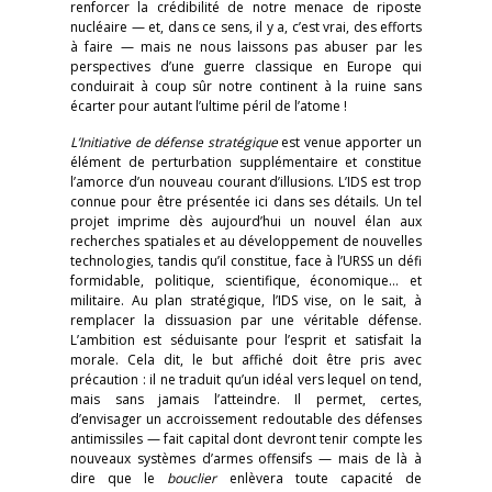
renforcer la crédibilité de notre menace de riposte
nucléaire — et, dans ce sens, il y a, c’est vrai, des efforts
à faire — mais ne nous laissons pas abuser par les
perspectives d’une guerre classique en Europe qui
conduirait à coup sûr notre continent à la ruine sans
écarter pour autant l’ultime péril de l’atome !
L’Initiative de défense stratégique
est venue apporter un
élément de perturbation supplémentaire et constitue
l’amorce d’un nouveau courant d’illusions. L’IDS est trop
connue pour être présentée ici dans ses détails. Un tel
projet imprime dès aujourd’hui un nouvel élan aux
recherches spatiales et au développement de nouvelles
technologies, tandis qu’il constitue, face à l’URSS un défi
formidable, politique, scientifique, économique… et
militaire. Au plan stratégique, l’IDS vise, on le sait, à
remplacer la dissuasion par une véritable défense.
L’ambition est séduisante pour l’esprit et satisfait la
morale. Cela dit, le but affiché doit être pris avec
précaution : il ne traduit qu’un idéal vers lequel on tend,
mais sans jamais l’atteindre. Il permet, certes,
d’envisager un accroissement redoutable des défenses
antimissiles — fait capital dont devront tenir compte les
nouveaux systèmes d’armes offensifs — mais de là à
dire que le
bouclier
enlèvera toute capacité de