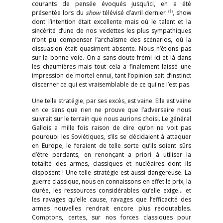
courants de pensée évoqués jusqu’ici, en a été
(1)
présentée lors du
show
télévisé d’avril dernier
, show
dont l’intention était excellente mais où le talent et la
sincérité d’une de nos vedettes les plus sympathiques
n’ont pu compenser l’archaïsme des scénarios, où la
dissuasion était quasiment absente. Nous n’étions pas
sur la bonne voie. On a sans doute frémi ici et là dans
les chaumières mais tout cela a finalement laissé une
impression de mortel ennui, tant l’opinion sait d’instinct
discerner ce qui est vraisemblable de ce qui ne l’est pas.
Une telle stratégie, par ses excès, est vaine. Elle est vaine
en ce sens que rien ne prouve que l’adversaire nous
suivrait sur le terrain que nous aurions choisi. Le général
Gallois a mille fois raison de dire qu’on ne voit pas
pourquoi les Soviétiques, s’ils se décidaient à attaquer
en Europe, le feraient de telle sorte qu’ils soient sûrs
d’être perdants, en renonçant a priori à utiliser la
totalité des armes, classiques et nucléaires dont ils
disposent ! Une telle stratégie est aussi dangereuse. La
guerre classique, nous en connaissons en effet le prix, la
durée, les ressources considérables qu’elle exige… et
les ravages qu’elle cause, ravages que l’efficacité des
armes nouvelles rendrait encore plus redoutables.
Comptons, certes, sur nos forces classiques pour