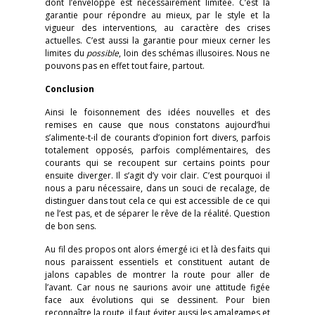
dont l’enveloppe est nécessairement limitée. C’est la
garantie pour répondre au mieux, par le style et la
vigueur des interventions, au caractère des crises
actuelles. C’est aussi la garantie pour mieux cerner les
limites du
possible
, loin des schémas illusoires. Nous ne
pouvons pas en effet tout faire, partout.
Conclusion
Ainsi le foisonnement des idées nouvelles et des
remises en cause que nous constatons aujourd’hui
s’alimente-t-il de courants d’opinion fort divers, parfois
totalement opposés, parfois complémentaires, des
courants qui se recoupent sur certains points pour
ensuite diverger. Il s’agit d’y voir clair. C’est pourquoi il
nous a paru nécessaire, dans un souci de recalage, de
distinguer dans tout cela ce qui est accessible de ce qui
ne l’est pas, et de séparer le rêve de la réalité. Question
de bon sens.
Au fil des propos ont alors émergé ici et là des faits qui
nous paraissent essentiels et constituent autant de
jalons capables de montrer la route pour aller de
l’avant. Car nous ne saurions avoir une attitude figée
face aux évolutions qui se dessinent. Pour bien
reconnaître la route, il faut éviter aussi les amalgames et