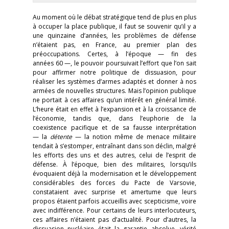
Au moment où le débat stratégique tend de plus en plus
à occuper la place publique, il faut se souvenir qu’il y a
une quinzaine d’années, les problèmes de défense
n’étaient pas, en France, au premier plan des
préoccupations. Certes, à l’époque — fin des
années 60 —, le pouvoir poursuivait l’effort que l’on sait
pour affirmer notre politique de dissuasion, pour
réaliser les systèmes d’armes adaptés et donner à nos
armées de nouvelles structures. Mais l’opinion publique
ne portait à ces affaires qu’un intérêt en général limité.
L’heure était en effet à l’expansion et à la croissance de
l’économie, tandis que, dans l’euphorie de la
coexistence pacifique et de sa fausse interprétation
— la
détente
— la notion même de menace militaire
tendait à s’estomper, entraînant dans son déclin, malgré
les efforts des uns et des autres, celui de l’esprit de
défense. À l’époque, bien des militaires, lorsqu’ils
évoquaient déjà la modernisation et le développement
considérables des forces du Pacte de Varsovie,
constataient avec surprise et amertume que leurs
propos étaient parfois accueillis avec scepticisme, voire
avec indifférence. Pour certains de leurs interlocuteurs,
ces affaires n’étaient pas d’actualité. Pour d’autres, la
dissuasion nucléaire était la garantie absolue, vérité