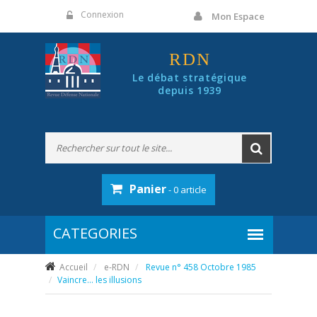
Panneau de gestion des cookies
Connexion
Mon Espace
RDN
Le débat stratégique
depuis 1939
Panier
- 0 article
Accueil
e-RDN
Revue n° 458 Octobre 1985
Vaincre… les illusions