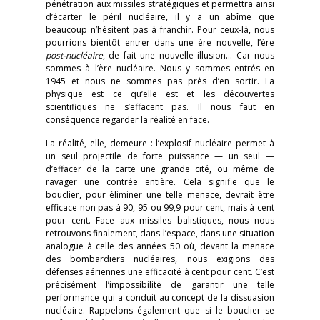
pénétration aux missiles stratégiques et permettra ainsi
d’écarter le péril nucléaire, il y a un abîme que
beaucoup n’hésitent pas à franchir. Pour ceux-là, nous
pourrions bientôt entrer dans une ère nouvelle, l’ère
post-nucléaire
, de fait une nouvelle illusion… Car nous
sommes à l’ère nucléaire. Nous y sommes entrés en
1945 et nous ne sommes pas près d’en sortir. La
physique est ce qu’elle est et les découvertes
scientifiques ne s’effacent pas. Il nous faut en
conséquence regarder la réalité en face.
La réalité, elle, demeure : l’explosif nucléaire permet à
un seul projectile de forte puissance — un seul —
d’effacer de la carte une grande cité, ou même de
ravager une contrée entière. Cela signifie que le
bouclier, pour éliminer une telle menace, devrait être
efficace non pas à 90, 95 ou 99,9 pour cent, mais à cent
pour cent. Face aux missiles balistiques, nous nous
retrouvons finalement, dans l’espace, dans une situation
analogue à celle des années 50 où, devant la menace
des bombardiers nucléaires, nous exigions des
défenses aériennes une efficacité à cent pour cent. C’est
précisément l’impossibilité de garantir une telle
performance qui a conduit au concept de la dissuasion
nucléaire. Rappelons également que si le bouclier se