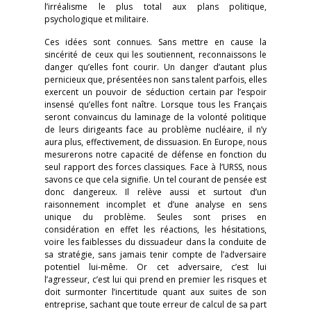
l’irréalisme le plus total aux plans politique,
psychologique et militaire.
Ces idées sont connues. Sans mettre en cause la
sincérité de ceux qui les soutiennent, reconnaissons le
danger qu’elles font courir. Un danger d’autant plus
pernicieux que, présentées non sans talent parfois, elles
exercent un pouvoir de séduction certain par l’espoir
insensé qu’elles font naître. Lorsque tous les Français
seront convaincus du laminage de la volonté politique
de leurs dirigeants face au problème nucléaire, il n’y
aura plus, effectivement, de dissuasion. En Europe, nous
mesurerons notre capacité de défense en fonction du
seul rapport des forces classiques. Face à l’URSS, nous
savons ce que cela signifie. Un tel courant de pensée est
donc dangereux. Il relève aussi et surtout d’un
raisonnement incomplet et d’une analyse en sens
unique du problème. Seules sont prises en
considération en effet les réactions, les hésitations,
voire les faiblesses du dissuadeur dans la conduite de
sa stratégie, sans jamais tenir compte de l’adversaire
potentiel lui-même. Or cet adversaire, c’est lui
l’agresseur, c’est lui qui prend en premier les risques et
doit surmonter l’incertitude quant aux suites de son
entreprise, sachant que toute erreur de calcul de sa part