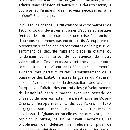
admise sans réflexion sérieuse sur la détermination, le
courage et l’ampleur des moyens nécessaires à la
crédibilité
du concept.
Et puis tout a changé. Ce fut d’abord le choc pétrolier de
1973, choc qui devait en entraîner d’autres et marquer
l’entrée de notre monde dans une crise économique
d’où nous ne sommes pas encore sortis. À l’euphorie de
l’expansion succédaient les contraintes de la rigueur. Au
sentiment de sécurité faisaient place la crainte du
lendemain et la prise de conscience de notre
vulnérabilité. Ces secousses internes du monde
occidental se trouvèrent amplifiées par une montée
évidente des périls militaires : affaiblissement de la
puissance des États-Unis après la guerre du Vietnam ;
mise en évidence brutale du déséquilibre des forces en
Europe avec l’affaire des euromissiles ; développement
de l’instabilité dans le monde avec une cascade de
crises ou de guerres, notamment en Afrique, au Moyen-
Orient, en Europe même, tandis que l’URSS, fin 1979,
engageait son armée hors de ses frontières et
envahissait l’Afghanistan, où elle est encore. Alors, dans
l’opinion publique, ce fut le réveil. Désormais, les
problèmes de défense ne relevaient plus de
spéculations lointaines mais se posaient en termes de