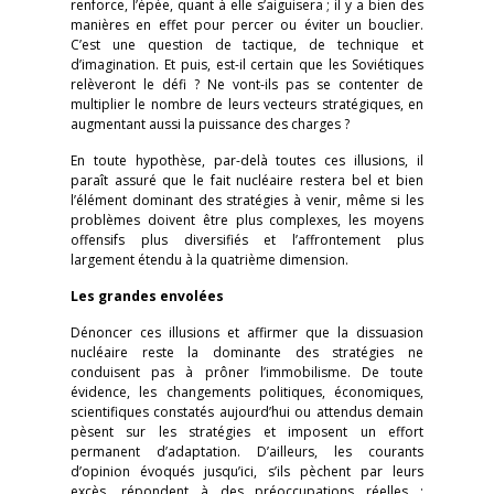
renforce, l’épée, quant à elle s’aiguisera ; il y a bien des
manières en effet pour percer ou éviter un bouclier.
C’est une question de tactique, de technique et
d’imagination. Et puis, est-il certain que les Soviétiques
relèveront le défi ? Ne vont-ils pas se contenter de
multiplier le nombre de leurs vecteurs stratégiques, en
augmentant aussi la puissance des charges ?
En toute hypothèse, par-delà toutes ces illusions, il
paraît assuré que le fait nucléaire restera bel et bien
l’élément dominant des stratégies à venir, même si les
problèmes doivent être plus complexes, les moyens
offensifs plus diversifiés et l’affrontement plus
largement étendu à la quatrième dimension.
Les grandes envolées
Dénoncer ces illusions et affirmer que la dissuasion
nucléaire reste la dominante des stratégies ne
conduisent pas à prôner l’immobilisme. De toute
évidence, les changements politiques, économiques,
scientifiques constatés aujourd’hui ou attendus demain
pèsent sur les stratégies et imposent un effort
permanent d’adaptation. D’ailleurs, les courants
d’opinion évoqués jusqu’ici, s’ils pèchent par leurs
excès, répondent à des préoccupations réelles :