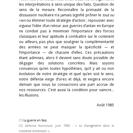
les interprétations à sens unique des faits. Question de
sens de la mesure. Reconnaître la primauté de la
dissuasion nucléaire n’a jamais signifié prôner le
tout ou
rien
ou éliminer toute stratégie d’action ; repousser avec
vigueur l’idée d’un retour aux guerres d’antan en Europe
ne conduit pas à minimiser l’importance des forces
classiques et leur aptitude à combattre sur le continent
ou ailleurs, pas plus que souligner la complémentarité
des armées ne peut masquer la spécificité — et
l’importance — de chacune d’elles. Ces précautions
étant admises, alors il devient sans doute possible de
dégager des solutions concrètes. Mais soyons
convaincus qu’en toutes hypothèses, qu’il y ait ou non
évolution de notre stratégie et quel qu’en soit le sens,
notre défense exige d’ores et déjà, et exigera encore
demain que nous lui consacrions une part accrue de
nos ressources. C’est aussi la condition pour vaincre…
les illusions.
Août 1985
(1)
La guerre en face.
(2)
Défense Nationale
, juin 1985 : « Le changement dans la
troisième dimension »
.