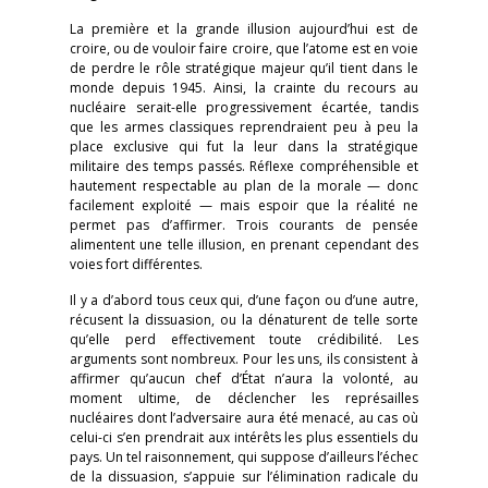
La première et la grande illusion aujourd’hui est de
croire, ou de vouloir faire croire, que l’atome est en voie
de perdre le rôle stratégique majeur qu’il tient dans le
monde depuis 1945. Ainsi, la crainte du recours au
nucléaire serait-elle progressivement écartée, tandis
que les armes classiques reprendraient peu à peu la
place exclusive qui fut la leur dans la stratégique
militaire des temps passés. Réflexe compréhensible et
hautement respectable au plan de la morale — donc
facilement exploité — mais espoir que la réalité ne
permet pas d’affirmer. Trois courants de pensée
alimentent une telle illusion, en prenant cependant des
voies fort différentes.
Il y a d’abord tous ceux qui, d’une façon ou d’une autre,
récusent la dissuasion, ou la dénaturent de telle sorte
qu’elle perd effectivement toute crédibilité. Les
arguments sont nombreux. Pour les uns, ils consistent à
affirmer qu’aucun chef d’État n’aura la volonté, au
moment ultime, de déclencher les représailles
nucléaires dont l’adversaire aura été menacé, au cas où
celui-ci s’en prendrait aux intérêts les plus essentiels du
pays. Un tel raisonnement, qui suppose d’ailleurs l’échec
de la dissuasion, s’appuie sur l’élimination radicale du