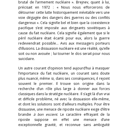
brutal de l’armement nucléaire ». Brejnev, quant à lui,
précisait en 1972 : « Nous nous efforcerons de
détourner cette lutte historiquement inévitable vers une
voie dégagée des dangers des guerres ou des conflits
dangereux ». Cela signifie bel et bien que la coexistence
pacifique s’est imposée aux dirigeants soviétiques à
cause du fait nucléaire. Cela signifie également que si le
péril nucléaire était écarté pour eux, alors la guerre
redeviendrait possible… Avis aux messagers porteurs
d’illusions. La dissuasion nucléaire est une réalité, qu’elle
soit ou non avouée ; lui tourner le dos serait pour nous
suicidaire.
Un autre courant d’opinion tend aujourd’hui à masquer
l’importance du fait nucléaire, un courant sans doute
plus nuancé, même si, dans ses conséquences, il rejoint
souvent le premier. Il trouve son origine dans la
recherche d’un rôle plus large à donner aux forces
classiques dans la stratégie nucléaire. Il s’agit là d’un vrai
et difficile problème, né avec la dissuasion elle-même,
et dont les solutions sont d’ailleurs multiples. Pour être
dissuasive, une menace de riposte nucléaire exige d’être
brandie
à bon escient
. Le caractère effrayant de la
riposte suppose en effet une menace d’une
exceptionnelle gravité, et reconnue sans ambiguïté