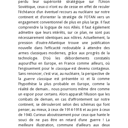
perdu leur supériorité stratégique sur l’Union
Soviétique, ceux-ci n’ont eu de cesse en effet de reculer
l’échéance d’un éventuel recours au nucléaire sur notre
continent et d’orienter la stratégie de l’OTAN vers un
engagement conventionnel de plus en plus large. Il faut
comprendre la logique de nos Alliés. Il faut également
admettre que leurs intérêts, sur ce plan, ne sont pas
nécessairement identiques aux nôtres. Actuellement, la
pression d’outre-Atlantique trouve une justification
nouvelle dans l’efficacité redoutable à attendre des
armes classiques modernes, grâce aux progrès de la
technologie. D’où les débordements constatés
aujourd’hui en Europe, en France comme ailleurs, où
l’engouement pour le
classique
est devenu contagieux.
Sans renoncer, c’est vrai, au nucléaire, la perspective de
la
guerre classique
est présentée ici et là comme
l’hypothèse la plus probable en Europe, comme la
réalité de demain… nous pourrions même dire comme
un espoir pour certains. Alors apparaît l’illusion que les
combats de demain, en cas d’affrontement sur notre
continent, se dérouleront selon des schémas qui font
penser, au mieux, à ceux de 1914-1918 et au pire à ceux
de 1940. Curieux aboutissement pour ceux que hante le
souci de ne pas être en retard d’une guerre ! La
meilleure illustration, commune d’ailleurs aux deux