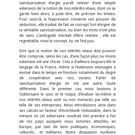
sanctuarisation élargie paraît relever d’une simple
extension de la notion de nos intérêts vitaux, dont on se
garde bien alors, à juste titre, de préciser les limites.
Pour ceux-là, si l’expression conserve son pouvoir de
séduction, elle traduit de fait un concept fort éloigné de
la véritable sanctuarisation, ou bien les mots n’ont plus
de sens. L’ambiguïté méritait d’être relevée ; elle est
regrettable, mais le concept, lui, ne l’est pas.
Dire que la notion de nos intérêts vitaux doit pouvoir
être comprise, selon les cas, d’une façon plus ou moins
extensive est une chose. Cela a d’ailleurs toujours été le
langage de la France, même si l’extension envisagée a
évolué dans le temps en fonction notamment du degré
de coopération avec nos voisins. Parler de
sanctuarisation élargie en est une autre, toute
différente. Dans le premier cas, nous laissons à
l’adversaire le soin, et le risque, d’évaluer lui-même si
nos intérêts vitaux sont ou non menacés par telle ou
telle de ses entreprises. Nous introduisons ainsi dans
ses calculs un facteur d’incertitude redoutable, dans la
mesure où cet adversaire voudrait s’en prendre à l’un
de ces pays auxquels nous sommes attachés, en
Europe, par tant de liens politiques, économiques,
culturels… et militaires. Notre dissuasion nucléaire