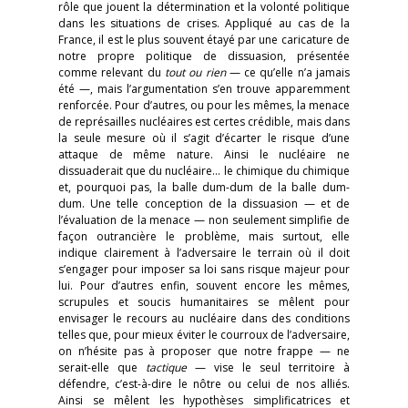
rôle que jouent la détermination et la volonté politique
dans les situations de crises. Appliqué au cas de la
France, il est le plus souvent étayé par une caricature de
notre propre politique de dissuasion, présentée
comme relevant du
tout ou rien
— ce qu’elle n’a jamais
été —, mais l’argumentation s’en trouve apparemment
renforcée. Pour d’autres, ou pour les mêmes, la menace
de représailles nucléaires est certes crédible, mais dans
la seule mesure où il s’agit d’écarter le risque d’une
attaque de même nature. Ainsi le nucléaire ne
dissuaderait que du nucléaire… le chimique du chimique
et, pourquoi pas, la balle dum-dum de la balle dum-
dum. Une telle conception de la dissuasion — et de
l’évaluation de la menace — non seulement simplifie de
façon outrancière le problème, mais surtout, elle
indique clairement à l’adversaire le terrain où il doit
s’engager pour imposer sa loi sans risque majeur pour
lui. Pour d’autres enfin, souvent encore les mêmes,
scrupules et soucis humanitaires se mêlent pour
envisager le recours au nucléaire dans des conditions
telles que, pour mieux éviter le courroux de l’adversaire,
on n’hésite pas à proposer que notre frappe — ne
serait-elle que
tactique
— vise le seul territoire à
défendre, c’est-à-dire le nôtre ou celui de nos alliés.
Ainsi se mêlent les hypothèses simplificatrices et