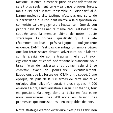
tactique. En effet, la menace prise en considération ne
serait plus seulement celle visant nos propres forces,
mais aussi celle visant l’ensemble du dispositif allié.
L’arme nucléaire dite tactique n’est pas une sorte de
superartillerie que l’on peut mettre à la disposition de
son voisin, sans engager alors l’existence même de son
propre pays. Par sa nature même, l’ANT est bel et bien
couplée avec la menace ultime de notre riposte
stratégique. Le nouveau qualificatif qui lui a été
récemment attribué — préstratégique — souligne cette
évidence. L’ANT n’est pas davantage un simple
pétard
que l’on ferait sauter devant l’adversaire pour l’alerter
sur la gravité de son entreprise ; elle doit avoir
également une efficacité opérationnelle suffisante pour
briser l’élan de l’adversaire et obliger celui-ci à se
remettre
avant de poursuivre… éventuellement.
Rappelons que les forces de l’OTAN ont disposé, à une
époque, de plus de 8 000 armes de cette nature et
qu’aujourd’hui, elles n’en auraient plus « que »… 4 000
environ ! Alors, sanctuarisation élargie ? En théorie, tout
est possible. Mais regardons la réalité en face et ne
nous nourrissons pas d’illusions en faisant des
promesses que nous serions bien incapables de tenir.
Notre stratégie d’action extérieure n’est pas à l’abri non