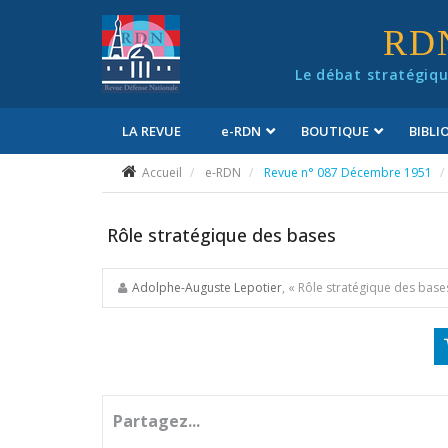
Panneau de gestion des cookies
RD
Le débat stratégiqu
LA REVUE
e
-RDN
BOUTIQUE
BIBL
Conditions générales de vente
Accueil
e-RDN
Revue n° 087 Décembre 1951
Rôle stratégique des bases
Adolphe-Auguste Lepotier
, « Rôle stratégique des base
Partagez...