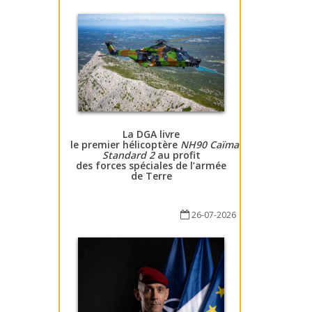
La DGA livre
le premier hélicoptère
NH90 Caïman
Standard 2
au profit
des forces spéciales de l’armée
de Terre
26-07-2026