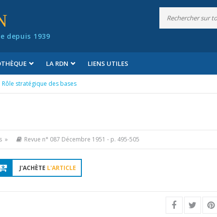
N
e depuis 1939
IOTHÈQUE
LA RDN
LIENS UTILES
Rôle stratégique des bases
s »
Revue n° 087 Décembre 1951
- p. 495-505
J'ACHÈTE
L'ARTICLE