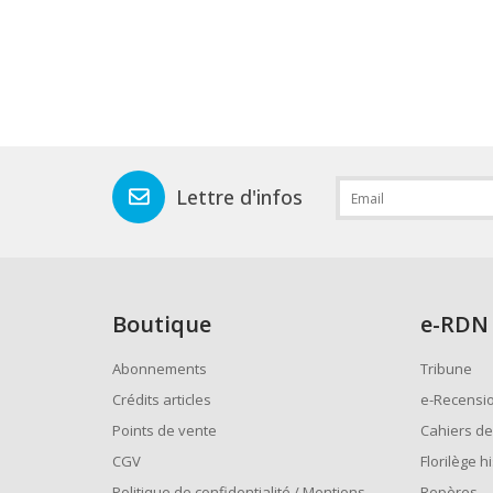
Lettre d'infos
Boutique
e
-RDN
Abonnements
Tribune
Crédits articles
e-Recensi
Points de vente
Cahiers de
CGV
Florilège h
Politique de confidentialité / Mentions
Repères