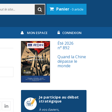
Panier
- 0 article
MON ESPACE
CONNEXION
Été 2026
n° 892
Quand la Chine
dépasse le
monde
Je participe au débat
stratégique
À vos claviers,