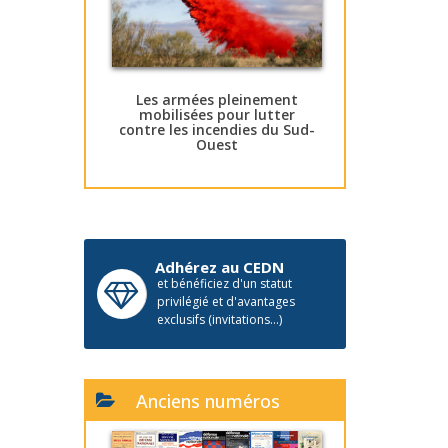
Les armées pleinement
mobilisées pour lutter
contre les incendies du Sud-
Ouest
Adhérez au CEDN
et bénéficiez d'un statut
privilégié et d'avantages
exclusifs (invitations...)
Anciens numéros