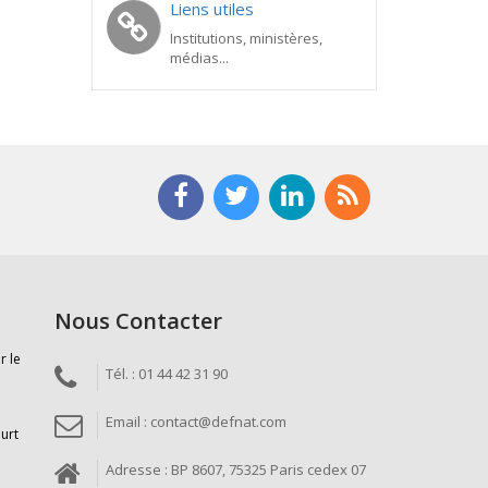
Liens utiles
Institutions, ministères,
médias...
Nous Contacter
r le
Tél. : 01 44 42 31 90
Email : contact@defnat.com
ourt
Adresse : BP 8607, 75325 Paris cedex 07