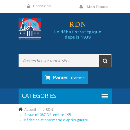
Panneau de gestion des cookies
Connexion
Mon Espace
RDN
Le débat stratégique
depuis 1939
Panier
- 0 article
Accueil
e-RDN
Revue n° 087 Décembre 1951
Médecine et pharmacie d'après-guerre