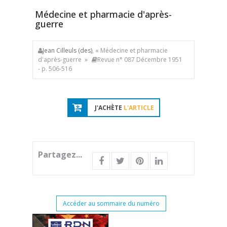
Médecine et pharmacie d'après-
guerre
Jean Cilleuls (des)
, « Médecine et pharmacie
d'après-guerre »
Revue n° 087 Décembre 1951
- p. 506-516
J'ACHÈTE
L'ARTICLE
Partagez...
Accéder au sommaire du numéro