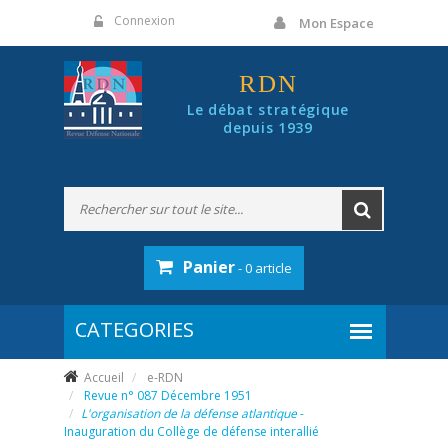
Panneau de gestion des cookies
Connexion
Mon Espace
RDN
Le débat stratégique
depuis 1939
Panier
- 0 article
Accueil
e-RDN
Revue n° 087 Décembre 1951
L'organisation de la défense atlantique
-
Inauguration du Collège de défense interallié