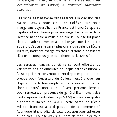
M. Georges Bidault, ministre de la Défense nationale,
vice-président du Conseil, a prononcé l’allocution
suivante :
La France s’est associée sans réserve à la décision des
Nations
NATO
pour créer ce Collège que nous
inaugurons aujourd’hui. La France est honorée que sa
capitale ait été choisie pour son siège. Le ministre de la
Défense nationale a veillé à ce que le Collège fût placé
dans un cadre convenant à un tel organisme : il nous est
apparu qu’aucun ne serait plus digne que celui de l’École
Militaire, bâtiment chargé d’histoire et dont le dessin est
e
dû à un de nos plus grands architectes du xvii
siècle.
Les services français du Génie se sont efforcés de
vaincre toutes les difficultés pour que salles et bureaux
fussent prêts et convenablement disposés pour la date
prévue pour l’ouverture du Collège. J’espère que leur
disposition à la fois simple, sobre, claire et moderne,
donnera satisfaction. J’ai tenu à venir personnellement,
pour remettre, en présence du général Eisenhower, des
hauts représentants des pays
NATO
, et des principales
autorités militaires de
SHAPE
, cette partie de l’École
Militaire française à la disposition de la communauté
Atlantique. Et je profite de cette occasion pour adresser
au nouveau Collège
NATO
, au nom de mon Pays, tous