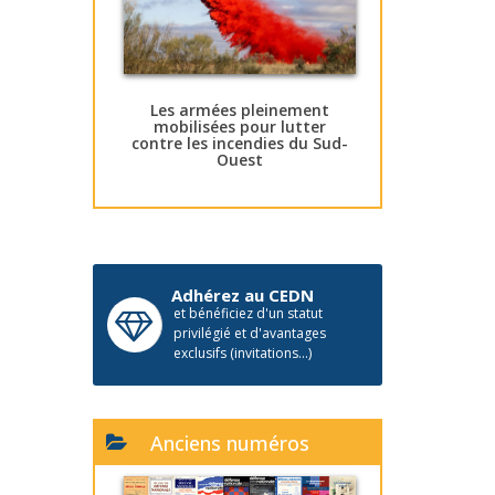
Les armées pleinement
mobilisées pour lutter
contre les incendies du Sud-
Ouest
Adhérez au CEDN
et bénéficiez d'un statut
privilégié et d'avantages
exclusifs (invitations...)
Anciens numéros