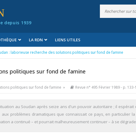
N
e depuis 1939
IOTHÈQUE
LA RDN
LIENS UTILES
udan : laborieuse recherche des solutions politiques sur fond de famine
ions politiques sur fond de famine
utions politiques sur fond de famine »
Revue n° 495 Février 1989
- p. 133-
situation au Soudan après seize ans d'un pouvoir autoritaire ; il espérait
s aux problèmes dramatiques que connaissait ce pays, en particulier la
a situation a continué – et pourrait malheureusement continuer – à se dégrade