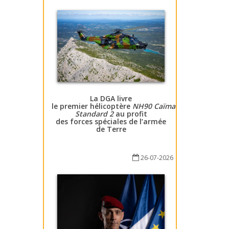
La DGA livre
le premier hélicoptère
NH90 Caïman
Standard 2
au profit
des forces spéciales de l’armée
de Terre
26-07-2026