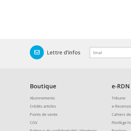
Lettre d'infos
Boutique
e
-RDN
Abonnements
Tribune
Crédits articles
e-Recensi
Points de vente
Cahiers de
CGV
Florilège h
Politique de confidentialité / Mentions
Repères