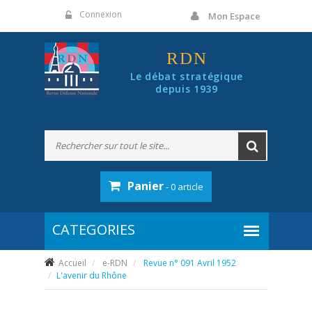
Panneau de gestion des cookies
Connexion
Mon Espace
RDN
Le débat stratégique
depuis 1939
Panier
- 0 article
Accueil
e-RDN
Revue n° 091 Avril 1952
L'avenir du Rhône