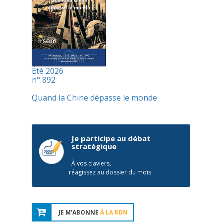
Été 2026
n° 892
Quand la Chine dépasse le monde
Je participe au débat
stratégique
À vos claviers,
réagissez au dossier du mois
JE M'ABONNE
À LA RDN