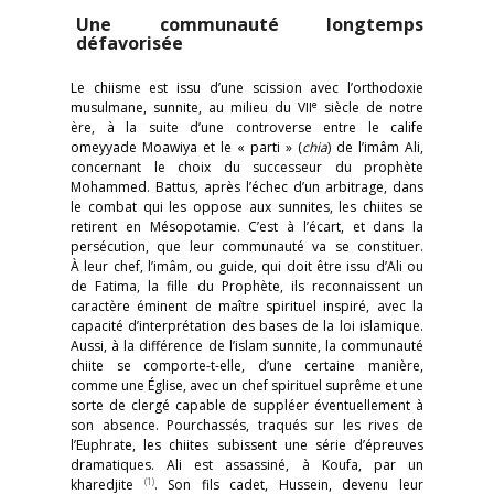
Une communauté longtemps
défavorisée
Le chiisme est issu d’une scission avec l’orthodoxie
e
musulmane, sunnite, au milieu du VII
siècle de notre
ère, à la suite d’une controverse entre le calife
omeyyade Moawiya et le « parti » (
chia
) de l’imâm Ali,
concernant le choix du successeur du prophète
Mohammed. Battus, après l’échec d’un arbitrage, dans
le combat qui les oppose aux sunnites, les chiites se
retirent en Mésopotamie. C’est à l’écart, et dans la
persécution, que leur communauté va se constituer.
À leur chef, l’imâm, ou guide, qui doit être issu d’Ali ou
de Fatima, la fille du Prophète, ils reconnaissent un
caractère éminent de maître spirituel inspiré, avec la
capacité d’interprétation des bases de la loi islamique.
Aussi, à la différence de l’islam sunnite, la communauté
chiite se comporte-t-elle, d’une certaine manière,
comme une Église, avec un chef spirituel suprême et une
sorte de clergé capable de suppléer éventuellement à
son absence. Pourchassés, traqués sur les rives de
l’Euphrate, les chiites subissent une série d’épreuves
dramatiques. Ali est assassiné, à Koufa, par un
(1)
kharedjite
. Son fils cadet, Hussein, devenu leur