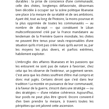
durables : la prise de conscience d’une communauté,
celle des chiites, longtemps défavorisée, désormais
bien décidée à occuper sur la scène politique libanaise
une place à la mesure de sa vitalité et de ses ambitions.
Ayant été, tout au long de l’histoire, la moins pourvue et
la plus opprimée de toutes les communautés — au
nombre de dix-sept — qui constituent le Liban
multiconfessionnel créé par la France mandataire au
lendemain de la Première Guerre mondiale, les chiites
ne peuvent être tenus pour seuls responsables d’une
situation qu’ils n’ont pas créée mais qu’ils auront su, par
les moyens les plus divers, et parfois extrêmes,
habilement exploiter.
L’imbroglio des affaires libanaises et les passions qui
les entourent ne sont pas de nature à favoriser, chez
celui qui les observe de l’extérieur, un jugement serein.
C’est ainsi que les chiites souffrent d’être mal compris et
donc mal jugés. Certains diront que c’est dans leur
tradition ! La montée en puissance de leur communauté,
à la faveur de la guerre, s’inscrit dans une stratégie — ou
des stratégies — d’une relative cohérence. Aujourd’hui,
leur poids ne peut plus être ignoré. Encore convient-il
d’en bien prendre la mesure, à travers toutes les
péripéties qui ont jalonné cette ascension.