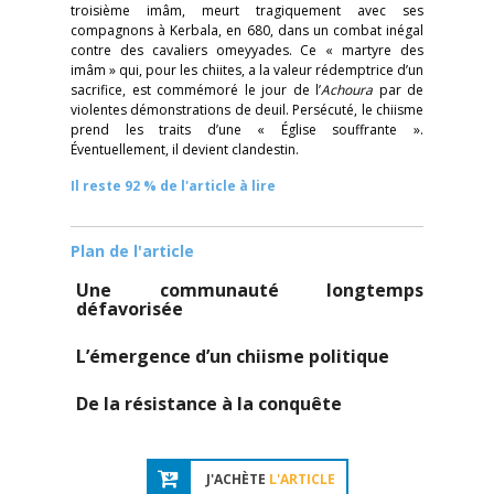
troisième imâm, meurt tragiquement avec ses
compagnons à Kerbala, en 680, dans un combat inégal
contre des cavaliers omeyyades. Ce « martyre des
imâm » qui, pour les chiites, a la valeur rédemptrice d’un
sacrifice, est commémoré le jour de l’
Achoura
par de
violentes démonstrations de deuil. Persécuté, le chiisme
prend les traits d’une « Église souffrante ».
Éventuellement, il devient clandestin.
Il reste 92 % de l'article à lire
Plan de l'article
Une communauté longtemps
défavorisée
L’émergence d’un chiisme politique
De la résistance à la conquête
J'ACHÈTE
L'ARTICLE