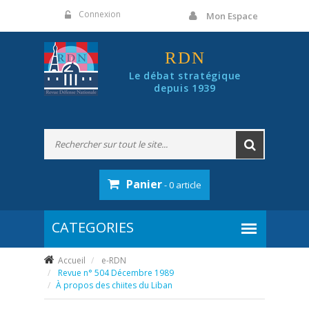
Panneau de gestion des cookies
Connexion
Mon Espace
RDN
Le débat stratégique
depuis 1939
Panier
- 0 article
Accueil
e-RDN
Revue n° 504 Décembre 1989
À propos des chiites du Liban