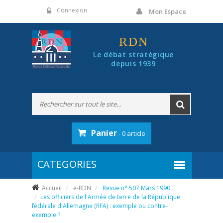
Panneau de gestion des cookies
Connexion
Mon Espace
RDN
Le débat stratégique
depuis 1939
Panier
- 0 article
Accueil
e-RDN
Revue n° 507 Mars 1990
Les officiers de l'Armée de terre de la République
fédérale d'Allemagne (RFA) : exemple ou contre-
exemple ?