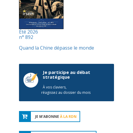
Été 2026
n° 892
Quand la Chine dépasse le monde
Je participe au débat
stratégique
À vos claviers,
réagissez au dossier du mois
JE M'ABONNE
À LA RDN