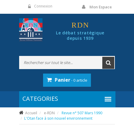
Panneau de gestion des cookies
Connexion
Mon Espace
RDN
Le débat stratégique
depuis 1939
Panier
- 0 article
Accueil
e-RDN
Revue n° 507 Mars 1990
L'Otan face à son nouvel environnement